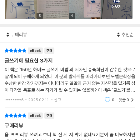
14
더보기
5
4
구매리뷰
추천순
eBook
구매
글쓰기에 필요한 3가지
이 책은 '150년 하버드 글쓰기 비법'의 저자인 송숙희님이 감수한 것으로
알게 되어 구매하게 되었다. 이 분의 발자취를 따라가다보면 노벨문학상을
수상한 한강 작가까지는 아니더라도 일말의 근거 없는 자신감을 밑거름 삼
아 다작을 목표로 하는 작가가 될 수 있지는 않을까? 이 책은 '글쓰기'를 테
마로 한 여러 책들 중에 가장 기본적인 3가지 틀을 가르쳐준다. '천릿길도
t*******6
2025.02.11.
신고
0
댓글
0
한 걸음부터
eBook
구매
구매리뷰
음..ㅋㅋ 리뷰 쓰려고 보니 책 산 게 저 밖에 없네요기분이 좀 미묘하지만