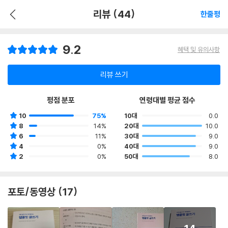
리뷰 (44)
한줄평
9.2
혜택 및 유의사항
리뷰 쓰기
평점 분포
연령대별 평균 점수
10
75%
10대
0.0
8
14%
20대
10.0
6
11%
30대
9.0
4
0%
40대
9.0
2
0%
50대
8.0
포토/동영상 (17)