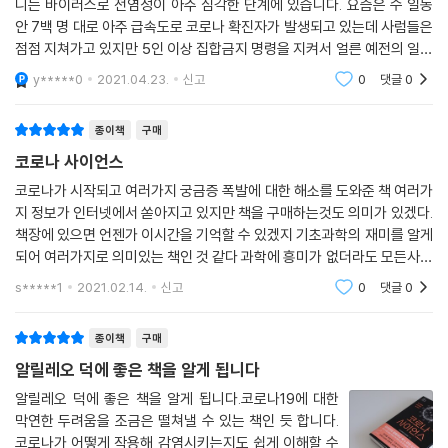
니는 바이러스로 전염성이 아주 심각한 단계에 있습니다. 요즘은 수 일동
안 7백 명 대로 아주 급속도로 코로나 확진자가 발생되고 있는데 사럼들은
점점 지쳐가고 있지만 5인 이상 집합금지 명령을 지켜서 얼른 예전의 일상
으로 돌아가고 해야 되는데 요 며칠 사람들이 일부 지키지 않고 영업을 강
y*****0
2021.04.23.
신고
0
댓글
0
행하는 바람에 코
종이책
구매
코로나 사이언스
코로나가 시작되고 여러가지 궁금증 폭발에 대한 해소를 도와준 책 여러가
지 정보가 인터넷에서 쏟아지고 있지만 책을 구매하는것도 의미가 있겠다.
책장에 있으면 언젠가 이시간을 기억할 수 있겠지 기초과학의 재미를 알게
되어 여러가지로 의미있는 책인 것 같다 과학에 흥미가 없더라도 모든사람
을 위한 기본서 같은 책이다. 코로나는 극복될 것이다 나중에 코로나가 끝
s*****1
2021.02.14.
신고
0
댓글
0
나고 다시
종이책
구매
알릴레오 덕에 좋은 책을 알게 됩니다
알릴레오 덕에 좋은 책을 알게 됩니다.코로나19에 대한
막연한 두려움을 조금은 떨쳐낼 수 있는 책인 듯 합니다.
코로나가 어떻게 작용해 감염시키는지도 쉽게 이해할 수