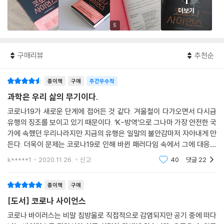
1
더보기
5
구매리뷰
추천순
종이책
구매
주간우수작
과학은 우리 삶의 무기이다.
코로나19가 새로운 단계에 접어든 것 같다. 겨울철이 다가오면서 다시금
유행의 징조를 보이고 있기 때문이다. ‘K-방역’으로 그나마 가장 안전한 국
가에 속했던 우리나라지만 지금의 유행은 일말의 불안감마저 자아내게 만
든다. 더욱이 문제는 코로나19로 인해 바뀐 패러다임 속에서 그에 대응하
는 사람들이 지쳐가기 시작했다는 것이다. 우리들이 피부로 느끼는 경제는
k*****1
2020.11.26.
신고
40
댓글
22
위태위태하고,
종이책
구매
[도서] 코로나 사이언스
코로나 바이러스는 비말 침방울로 직접적으로 감염되지만 공기 중에 떠다