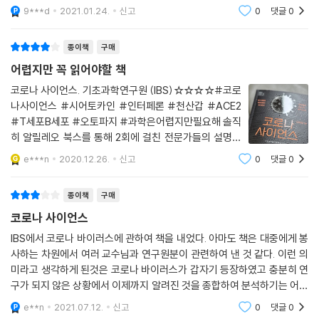
논문들을 총합하면서 일반 대중이 이해하기 쉽게 쓰인 내용입니다. 확실히
9***d
2021.01.24.
신고
0
댓글
0
이번 상황에
종이책
구매
어렵지만 꼭 읽어야할 책
코로나 사이언스. 기초과학연구원 (IBS)☆☆☆☆#코로
나사이언스 #시어토카인 #인터페론 #천산갑 #ACE2
#T세포B세포 #오토파지 #과학은어렵지만필요해 솔직
히 알릴레오 북스를 통해 2회에 걸친 전문가들의 설명이
없었다고 하면 알지도 못했을 뿐 아니라, 읽다가 중간에
e***n
2020.12.26.
신고
0
댓글
0
포기했을지도 모른다. 그나마 그 설명을 듣고 보니 조금은
이해가 더 쉽다. 기초과학연구원 이란 생전 처음 듣는 기
종이책
구매
코로나 사이언스
IBS에서 코로나 바이러스에 관하여 책을 내었다. 아마도 책은 대중에게 봉
사하는 차원에서 여러 교수님과 연구원분이 관련하여 낸 것 같다. 이런 의
미라고 생각하게 된것은 코로나 바이러스가 갑자기 등장하였고 충분히 연
구가 되지 않은 상황에서 이제까지 알려진 것을 종합하여 분석하기는 어렵
고 지엽적으로 여러 사람들이 대중에게 연구의 알림 차원에서 책을 급히
e**n
2021.07.12.
신고
0
댓글
0
만든 것 같다는 생