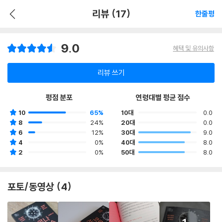
리뷰 (17)
한줄평
9.0
혜택 및 유의사항
리뷰 쓰기
평점 분포
연령대별 평균 점수
10
65%
10대
0.0
8
24%
20대
0.0
6
12%
30대
9.0
4
0%
40대
8.0
2
0%
50대
8.0
포토/동영상 (4)