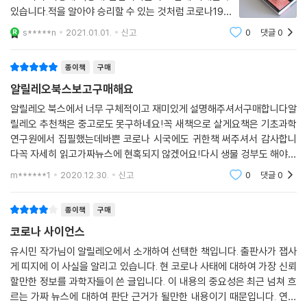
있습니다.적을 알아야 승리할 수 있는 것처럼 코로나19를
더 알게 될수록 우리가 코로나를 이겨낼 수 있을 것입니
s*****n
2021.01.01.
신고
0
댓글
0
다.좋은 책을 좋은 가격으로 구매할 수 있어서 좋았습니
다.우리 모두 코로나를 극복해 봅시다!
종이책
구매
알릴레오북스보고구매해요
알릴레오 북스에서 너무 구체적이고 재미있게 설명해주셔서구매합니다알
릴레오 추천책은 중고로도 못구하네요!꼭 새책으로 살게요책은 기초과학
연구원에서 집필했는데바쁜 코로나 시국에도 귀한책 써주셔서 감사합니
다꼭 자세히 읽고가짜뉴스에 현혹되지 않겠어요!다시 생물 겅부도 해야죠
150자 이상 리뷰라니 너무 해요배송도 빠르구여무엇보다 테이프없이 포
m******1
2020.12.30.
신고
0
댓글
0
장해부셔서재활용 편해요
종이책
구매
코로나 사이언스
유시민 작가님이 알릴레오에서 소개하여 선택한 책입니다. 출판사가 잽사
게 띠지에 이 사실을 알리고 있습니다. 현 코로나 사태에 대하여 가장 신뢰
할만한 정보를 과학자들이 쓴 글입니다. 이 내용의 중요성은 최근 넘쳐 흐
르는 가짜 뉴스에 대하여 판단 근거가 될만한 내용이기 때문입니다. 연구