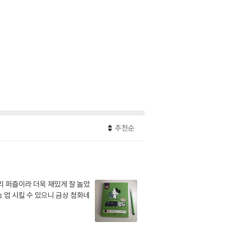
추천순
리 퍼즐이라 더욱 재밌게 잘 놀았
 업 시킬 수 있으니 금상 첨화네