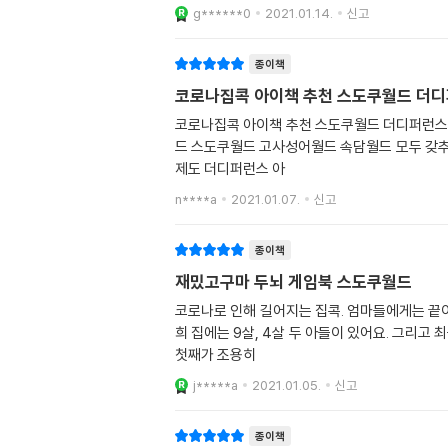
g******0
2021.01.14.
신고
종이책
코로나집콕 아이책 추천 스도쿠월드 더
코로나집콕 아이책 추천 스도쿠월드 더디퍼런스 아동도서 더스 시리즈와 함께라면 2시간은 shut upㅋㅋ 혼자서도 잘 논다! 방학숙제까지 더스 아동도서 책으로 해결! 미로월
드 스도쿠월드 고사성어월드 속담월드 모두 갖추고 있는 우리집 재미와 교육을 동시에 더스 시리즈와 함께라면 호환마마 코로나 집
제도 더디퍼런스 아
n****a
2021.01.07.
신고
종이책
재밌고구마 두뇌 게임북 스도쿠월드
코로나로 인해 길어지는 집콕. 엄마들에게는 끝이 없어 더 막막해지는 그런 날들입니다. 집콕놀이 이것저것 해보았지만 너무 길어지니 지치기도 하는 그런 날을 지나고있죠. 저
희 집에는 9살, 4살 두 아들이 있어요. 그리고 최근에 요 아이들의 눈길을 끈 책이 있어 소개합니다. 바로 더디퍼런스의 미로월드와 스도쿠월드. 이 두 권의 책이 집에 도착한 날,
첫째가 조용히
j*****a
2021.01.05.
신고
종이책