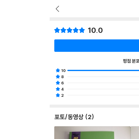
10.0
평점 분
10
8
6
4
2
포토/동영상 (2)