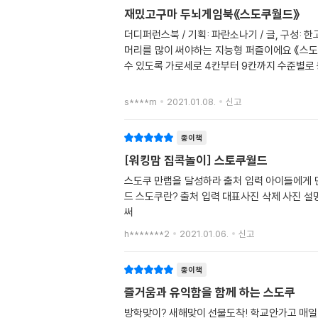
재밌고구마 두뇌게임북《스도쿠월드》
더디퍼런스북 / 기획: 파란소나기 / 글, 구성
머리를 많이 써야하는 지능형 퍼즐이에요 《스도
수 있도록 가로세로 4칸부터 9칸까지 수준별로
s****m
2021.01.08.
신고
종이책
[워킹맘 집콕놀이] 스토쿠월드
스도쿠 만랩을 달성하라 출처 입력 아이들에게 만랩은 도전의 재미을 느끼게 해주는거 같아요 랑이가 만랩이라고 하니 즐거워 하면서 즐기더라고요 대표사진 삭제 스도쿠월
드 스도쿠란? 출처 입력 대표사진 삭제 사진 설명을 입력하세요. 가로세로가 9칸씩으로 이루어진 정사각형의 가로줄과 세로줄에 1부터 9까지의 숫자를 겹치지 않도록 한 번씩
써
h*******2
2021.01.06.
신고
종이책
즐거움과 유익함을 함께 하는 스도쿠
방학맞이? 새해맞이 선물도착! 학교안가고 매일 줌수업하느라 같이 있었지만 방학이니께.. 뭔가 또 시간 채워줄게 필요한 시기에 뙈 선물같은 책도착! 요건 스도쿠책. 제거 이런