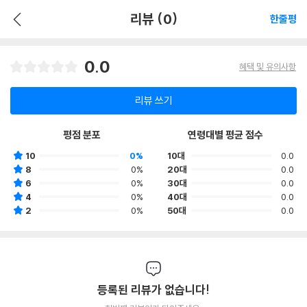
리뷰 (0)
한줄평
0.0
혜택 및 유의사항
리뷰 쓰기
평점 분포
연령대별 평균 점수
10
0%
10대
0.0
8
0%
20대
0.0
6
0%
30대
0.0
4
0%
40대
0.0
2
0%
50대
0.0
등록된 리뷰가 없습니다!