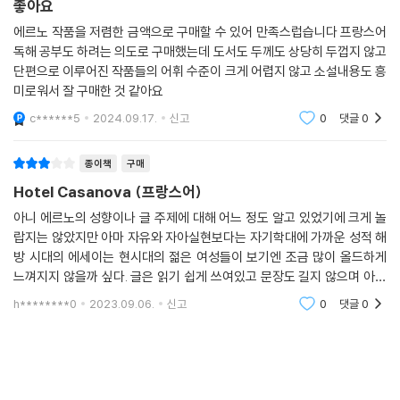
좋아요
에르노 작품을 저렴한 금액으로 구매할 수 있어 만족스럽습니다 프랑스어
독해 공부도 하려는 의도로 구매했는데 도서도 두께도 상당히 두껍지 않고
단편으로 이루어진 작품들의 어휘 수준이 크게 어렵지 않고 소설내용도 흥
미로워서 잘 구매한 것 같아요
c******5
2024.09.17.
신고
0
댓글
0
종이책
구매
Hotel Casanova (프랑스어)
아니 에르노의 성향이나 글 주제에 대해 어느 정도 알고 있었기에 크게 놀
랍지는 않았지만 아마 자유와 자아실현보다는 자기학대에 가까운 성적 해
방 시대의 에세이는 현시대의 젊은 여성들이 보기엔 조금 많이 올드하게
느껴지지 않을까 싶다. 글은 읽기 쉽게 쓰여있고 문장도 길지 않으며 아주
짧은 단편들이 모여있어서 프랑스어 원서에 도전하려는 사람들에게 크게
h********0
2023.09.06.
신고
0
댓글
0
어렵지는 않을 것