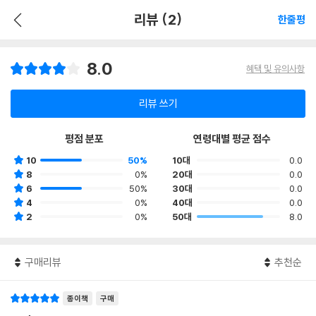
리뷰 (2)
한줄평
8.0
혜택 및 유의사항
리뷰 쓰기
평점 분포
연령대별 평균 점수
10
50%
10대
0.0
8
0%
20대
0.0
6
50%
30대
0.0
4
0%
40대
0.0
2
0%
50대
8.0
구매리뷰
추천순
종이책
구매