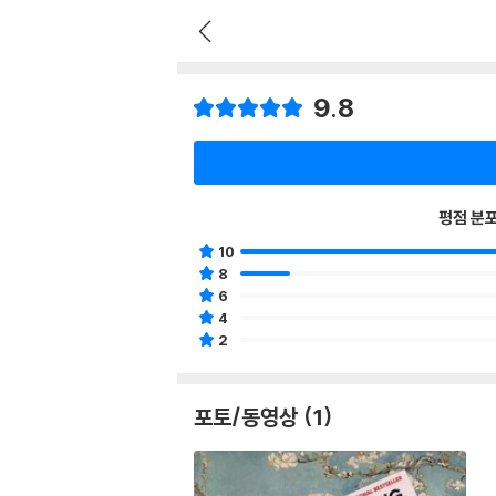
9.8
평점 분
10
8
6
4
2
포토/동영상 (1)