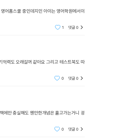
는 영어홈스쿨 중인데지인 아이는 영어학원에서이
1
댓글
0
기억력도 오래갈꺼 같아요 그리고 테스트북도 따
0
댓글
0
이책에만 충실해도 웬만한개념은 훓고가는거니 굉
0
댓글
0