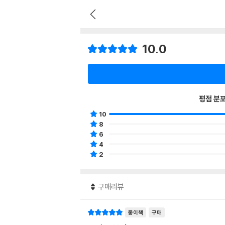
10.0
평점 분
10
8
6
4
2
구매리뷰
종이책
구매