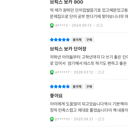
브릭스 보카 900
딱 제가 원하던 단어집발음기호 있고예문있고동
문제집으로 단어 공부 한다기에 찾아보니너무 마
d****3
2024.09.13.
신고
종이책
구매
브릭스 보카 단어장
저학년 아이들부터 고학년까지 다 쓰기 좋은 
로 있어서 암기해서 테스트 하기도 편하고 좋은
e*****7
2026.03.12.
신고
종이책
구매
좋아요
아이에게 도움많이 되고있습니다역시 기본책이라
장히 만족스럽고 제대로 풀었습니다이 책 내용
p*****0
2025.09.21.
신고