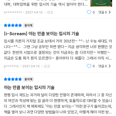
대학, 대학입학을 위한 입시의 기술 역시 알아야 한다는
사실을 깨닫게 된다. 해마다 치뤄지는 대학입시 시험에서
n********1
2021.04.10.
신고
0
댓글
0
당당한 합격으로 자신의 미래를 향해 달려가는 이들이 있
는가 하면 고배를 마시고 재도전
종이책
[i-Scream] 아는 만큼 보이는 입시의 기술
입시를 치른지 거지말 조금 보태서 거의 30년전~ ^^;; 난 수능 세대도 아
니다~^^;;; 그땐 그냥 공부만 하면 됐다~ 지금 생각하면 너무 편했던 것
같다. 한번의 시험으로 결정되는 것이 지금과는 좀 다르지만~ 어쨌든~
지금은 도통 뭐가 뭔지 모르겠다~ 용어부터 다 새롭다. 그래서 아직 시간
이 있지만, 궁금해서 읽어보았다~^^;; 입시가 구체적으로 이렇게 3개
p******s
2021.04.10.
신고
0
댓글
0
종이책
아는 만큼 보이는 입시의 기술
현행 입시 제도는 과거와 달리 다양한 전형이 존재하며, 따라서 그 중 자신
의 여건과 적성에 맞는 걸 골라 더 현명하게, 효율적으로 대비할 수 있습니
다. 그래서인지 책 제목에도 "아는 만큼 보이는~"이란 문구가 들어갔는데,
책을 열어 보니 과연 다양한 방법들이 나와 있었고, 어떻게 해야 이런 방법