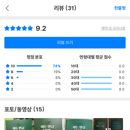
리뷰 (31)
한줄평
9.2
혜택 및 유의사항
리뷰 쓰기
평점 분포
연령대별 평균 점수
10
74%
10대
0.0
8
19%
20대
0.0
6
6%
30대
9.0
4
0%
40대
9.0
2
0%
50대
9.0
포토/동영상 (15)