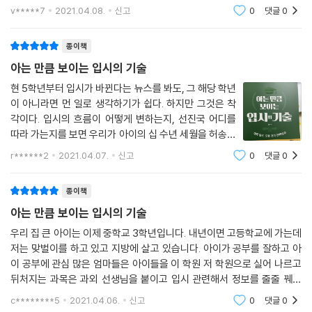
들을 잘 활용할 수 있을지 구체적으로, 또 직관적으로 와 닿게 설명하고 있
v*****7
2021.04.08.
신고
0
댓글
0
더군요.
종이책
아는 만큼 보이는 입시의 기술
현 5학년부터 입시가 바뀐다는 뉴스를 봐도, 그 해당 학년
이 아니라면 먼 일로 생각하기가 쉽다. 하지만 그것은 착
각이다. 입시의 흐름이 어떻게 변하는지, 선진국 어디를
따라 가는지를 보면 우리가 아이의 십 수년 세월을 허송세
월하지 않고 더 쉽고 더 온가족이 편안하게 시간을 보낼수
r******2
2021.04.07.
신고
0
댓글
0
있을것이다. 요즘 00구청 유투브 등에서 입시전문 강사
들이 1-2시간짜리 특강을 진행하는데 듣고
종이책
아는 만큼 보이는 입시의 기술
우리 집 큰 아이는 이제 중학교 3학년입니다. 내년이면 고등학교에 가는데
저는 맞벌이를 하고 있고 지방에 살고 있습니다. 아이가 공부를 잘하고 아
이 공부에 관심 많은 엄마들은 아이들을 이 학원 저 학원으로 실어 나르고
뒤처지는 과목은 과외 선생님을 붙이고 입시 관련해서 정보를 줄줄 꿰고
있는데 저는 시간도 없는 데다가 정말 입시 관련해서는 아무것도 모르고
c********5
2021.04.06.
신고
0
댓글
0
있습니다. 엄마