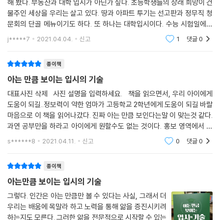
해 봤다. 부동산과 대학 입시가 아닌가 싶다. 초등학생들의 장래 희망이 건
물주인 세상을 우리는 살고 있다. 땅과 아파트 투기는 선고판과 정무직 청
문회의 단골 메뉴이기도 하다. 또 하나는 대학입시이다. 수능 시험일에는
하늘의 비행기도 뜨지 않을 정도이니 말 다했다. 이 땅에 태어난 아이들은
j*****7
2021.04.04.
신고
1
댓글
0
거의 대
종이책
아는 만큼 보이는 입시의 기술
대표사진 삭제 사진 설명을 입력하세요. 책을 읽으면서, 우리 아이에게
도움이 되길..정보력이 약한 엄마가 고등학교 2학년에게 도움이 되길 바랄
마음으로 이 책을 읽어나갔다. 진짜 아는 만큼 보인다는말 이 맞는것 같다.
과연 공부만을 하라고 아이에게 원할수도 없는 것이다. 홍보 영역에서 자
신만의 영역을 찾아가는 것이 필요하다는
s******8
2021.04.11.
신고
0
댓글
0
종이책
아는만큼 보이는 입시의 기술
그렇다. 인간은 아는 만큼만 볼 수 있다는 사실, 그래서 더
우리는 배움에 목말라 하고 노력을 통해 앎을 증진시키려
하는지도 모른다. 그러한 앎을 전문적으로 시작할 수 있는