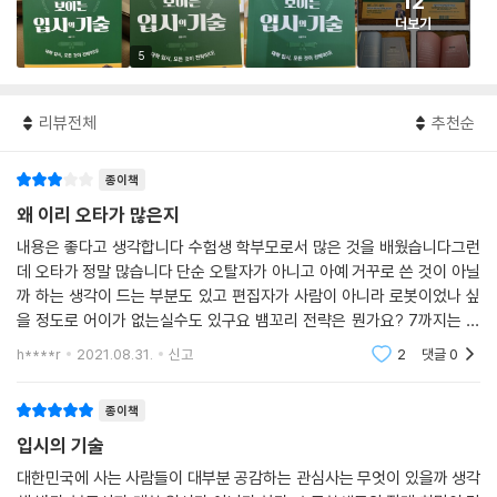
12
더보기
5
리뷰전체
추천순
종이책
왜 이리 오타가 많은지
내용은 좋다고 생각합니다 수험생 학부모로서 많은 것을 배웠습니다그런
데 오타가 정말 많습니다 단순 오탈자가 아니고 아예 거꾸로 쓴 것이 아닐
까 하는 생각이 드는 부분도 있고 편집자가 사람이 아니라 로봇이었나 싶
을 정도로 어이가 없는실수도 있구요 뱀꼬리 전략은 뭔가요? 7까지는 설
마 일곱가지의 오타인가요? 거의 매 단원에 오자가 있네요 이 정도면 아예
h****r
2021.08.31.
신고
2
댓글
0
퇴고나 교정을 안
종이책
입시의 기술
대한민국에 사는 사람들이 대부분 공감하는 관심사는 무엇이 있을까 생각