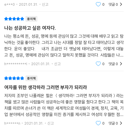
를 그대로 따랐다. 각 장은 나폴레온 힐의 가르침을 검토한 내용으로 시작
e***0
2021.01.31.
신고
0
댓글
0
된다.
종이책
나는 성공하고 싶은 여자다.
나는 평소에 돈, 성공, 명예 등에 관심이 많고 그것에 대해 배우고 읽고 탐
닉하는 것을 좋아한다. 그리고 나는 시대를 정말 잘 타고 태어났다고 생각
한다. 운이 좋았다. 내가 조금만 더 옛날에 태어났다면, 이렇게 대놓
고 돈, 성공, 명예에 관심이 많다고 말하지 못했을 것이다. 사람들은 나보
고 돈에 눈이 먼 여자라며 손가락질했겠지. 하지만 요즘은 그렇게 말하는
h**********l
2021.01.31.
신고
0
댓글
0
사람이 더 올드
종이책
여자를 위한 생각하라 그러면 부자가 되리라
저자의 조부인 나폴레온 힐은 ＜생각하라! 그러면 부자가 되리라＞라는
책을 썼고 많은 사람들이 성공하는데 좋은 영향을 줬다고 한다.그 책의 목
차를 따르며 손녀가 쓴 이 책은 세계적으로 여성들이 경제, 정치, 교육, 기
업 분야에서 성공적인 영향을 미친 증거를 제시하고 여성의 우월한 점에
대해 조사하여 '여자를 위한' 이라는 구절을 덧붙이고 책을 썼다. 그러니까
h******n
2021.01.31.
신고
0
댓글
0
이 책을 처음 봤