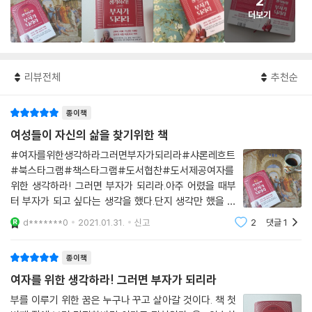
2
더보기
리뷰전체
추천순
종이책
여성들이 자신의 삶을 찾기위한 책
#여자를위한생각하라그러면부자가되리라#샤론레흐트
#북스타그램#책스타그램#도서협찬#도서제공여자를
위한 생각하라! 그러면 부자가 되리라.아주 어렸을 때부
터 부자가 되고 싶다는 생각을 했다.단지 생각만 했을 뿐
그 어떤 노력도 하지 않았다.그래서 지금 나는 이렇게 살
d*******0
2021.01.31.
신고
2
댓글
1
고 있는걸까?아무것도 모를 때는 그냥 돈이 많은 부자가
되고 싶었다.그 뒤론 누군가에게 기부를 할 수 있는 사람
종이책
여자를 위한 생각하라! 그러면 부자가 되리라
부를 이루기 위한 꿈은 누구나 꾸고 살아갈 것이다. 책 첫