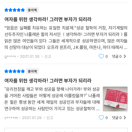
종이책
여자를 위한 생각하라! 그러면 부자가 되리라
“믿음은 실패를 치유하는 유일한 치료제.”성공 철학의 거장, 자기계발의
선두주자인 나폴레온 힐의 저서인 ＜생각하라! 그러면 부자가 되리라＞를
읽은 많은 여인들이 있다. 그들은 세계적으로 성공하였으며, 많은 여자들
의 선망이 대상이 되었다. 오프라 윈프리, J.K.롤링, 마돈나, 마더 테레사 등
그들이 왜 이 책을 읽었는지? 그녀들이 이 책에서 어떤 영감을 받았는지 궁
g****i
2021.01.30.
신고
0
댓글
0
금해지지
종이책
여자를 위한 생각하라! 그러면 부자가 되리라
"유리천장을 깨고 부와 성공을 향해 나아가라! 부와 성공
을 거머쥔 사람들은 어떻게 성공에 이를렀을까?" 나폴레
온 힐은 평생 동안 세계 제일의 성공인과 부자들에 대해
연구하여 성공하는 사람만이 가지고 있는 성공철학이 담
긴 "생각하라! 그러면 부자가 되리라"를 썼습니다. 새론
s****m
2021.01.29.
신고
0
댓글
0
레흐트는 나폴레온 힐의 성공철학을 실천하여 부와 성공
을 거머쥔 여성들의 이야기를 전해주고