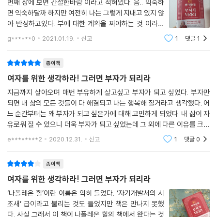
번째 장에 보면 간절한바람 이라고 적혀있다. 음.. 익숙하
면 익숙하달까 하지만 여전히 나는 그렇게 지내고 있지 않
아 반성하고있다. 부에 대한 계획을 짜야하는 것 이라는
데.. 나폴레옹 힐이 소개한 방법이라고 한다. 방법은 다른
g******0
2021.01.19.
신고
1
댓글
1
책을 통해 수차례 읽어봤고 해야지 해야지 생각만하고 나
의 귀찮음 때문에 실천을 못하고
종이책
여자를 위한 생각하라! 그러면 부자가 되리라
지금까지 살아오며 매번 부유하게 살고싶고 부자가 되고 싶었다. 부자만
되면 내 삶의 모든 것들이 다 해결되고 나는 행복해 질거라고 생각했다. 어
느 순간부터는 왜 부자가 되고 싶은가에 대해 고민하게 되었다. 내 삶이 자
유로워 질 수 있으니 더욱 부자가 되고 싶었는데 그 외에 다른 이유를 크게
찾을 수가 없었다. 내가 왜 부유한 삶을 살아야하는지에 대해 궁
e********2
2020.12.31.
신고
1
댓글
0
종이책
여자를 위한 생각하라! 그러면 부자가 되리라
‘나폴레온 힐’이란 이름은 익히 들었다. ‘자기개발서의 시
조새’ 급이라고 불리는 것도 들었지만 책은 만나지 못했
다. 사실 그래서 이 책이 나폴레온 힐의 책에서 왔다는 것