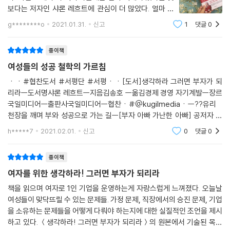
보다는 저자인 샤론 레흐트에 관심이 더 많았다. 얼마 전
몇 년 만에 읽게 된 ＜부자 아빠 가난한 아빠＞ 공저자. 그
g********o
2021.01.31.
신고
1
댓글
0
런 책을 함께 썼던 사람이 쓰는 책이라 관심이 있었다. 딱
히 여자를 위한 책이라서, 특
종이책
여성들의 성공 철학의 가르침
ㆍㆍ#협찬도서 #서평단 #서평ㆍㆍ[도서]생각하라 그러면 부자가 되
리라ㅡ도서명샤론 레흐트ㅡ지음김송호 ㅡ옮김경제 경영 자기계발ㅡ장르
국일미디어ㅡ출판사국일미디어ㅡ협찬ㆍ#@kugilmediaㆍㅡ??유리
천장을 깨며 부와 성공으로 가는 길ㅡ[부자 아빠 가난한 아빠] 공저자 샤
론 레흐트의 역작ㅡ성공하고 삶의 가치를 높이는데 당신의 잠재력을 활용
h*****7
2021.02.01.
신고
0
댓글
0
하라. 세럴이 주는 가장 강력한 메세지
종이책
여자를 위한 생각하라! 그러면 부자가 되리라
책을 읽으며 여자로 1인 기업을 운영하는게 자랑스럽게 느껴졌다. 오늘날
여성들이 맞닥뜨릴 수 있는 문제들. 가정 문제, 직장에서의 승진 문제, 기업
을 소유하는 문제들을 어떻게 다뤄야 하는지에 대한 실질적인 조언을 제시
하고 있다. ＜생각하라! 그러면 부자가 되리라＞의 원본에서 기술된 목차