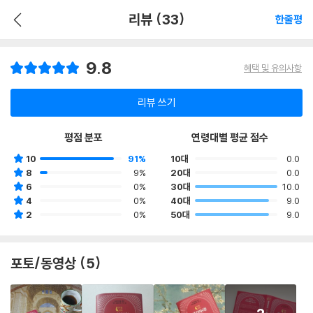
리뷰 (33)
한줄평
9.8
혜택 및 유의사항
리뷰 쓰기
평점 분포
연령대별 평균 점수
10
91%
10대
0.0
8
9%
20대
0.0
6
0%
30대
10.0
4
0%
40대
9.0
2
0%
50대
9.0
포토/동영상 (5)