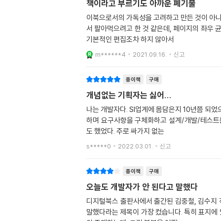
책이라고 부르기도 아까운 폐기물
이북으로서의 가독성을 고려하고 만든 것이 아니라, 단순히 책
서 팔아먹으려고 한 것 같은데, 페이지의 좌우 균형도 맞
기본적인 편집조차 하지 않아서
m******4
2021.09.16.
신고
종이책
구매
개념없는 기획자는 싫어...
나는 개발자다. SI업계에 몸담은지 10년쯤 되었으나, 여전히 코드를 읽으며
하며 요구사항을 구체화하고 설계/개발/테스트를 수행한다. 때로는 몽니를 부리면서 일정을 뻥튀기하거나 괜한 트집을 잡아 요건을 단순
도 했었다. 주로 싸가지 없는
s*****0
2022.03.01.
신고
종이책
구매
오늘도 개발자가 안 된다고 말했다
디지털북스 출판사에서 출간된 김중철, 김수지 
말했다라는 제목이 가장 컸습니다. 특히 표지에