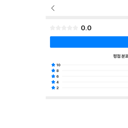
0.0
평점 분
10
8
6
4
2