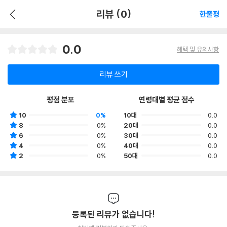
리뷰 (0)
한줄평
0.0
혜택 및 유의사항
리뷰 쓰기
평점 분포
연령대별 평균 점수
10
0%
10대
0.0
8
0%
20대
0.0
6
0%
30대
0.0
4
0%
40대
0.0
2
0%
50대
0.0
등록된 리뷰가 없습니다!