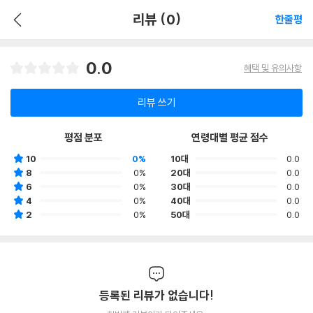
리뷰 (0)
한줄평
0.0
혜택 및 유의사항
리뷰 쓰기
평점 분포
연령대별 평균 점수
10
0%
10대
0.0
8
0%
20대
0.0
6
0%
30대
0.0
4
0%
40대
0.0
2
0%
50대
0.0
등록된 리뷰가 없습니다!