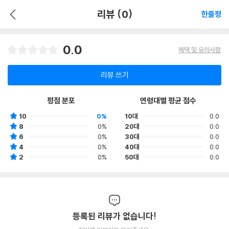
리뷰 (0)
한줄평
0.0
혜택 및 유의사항
리뷰 쓰기
평점 분포
연령대별 평균 점수
10
0%
10대
0.0
8
0%
20대
0.0
6
0%
30대
0.0
4
0%
40대
0.0
2
0%
50대
0.0
등록된 리뷰가 없습니다!