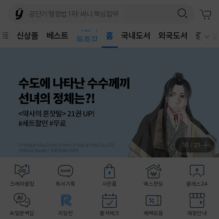
어린이
벤트
신상품
베스트
독후감
홈
국내도서
외국도서
중고샵
웰컴메뉴 모두보기
어린이
11
/
21
크레마클럽
독서기록
사은품
예스펀딩
클래스24
AI일문백답
리딩런
출석체크
혜택모음
매장안내