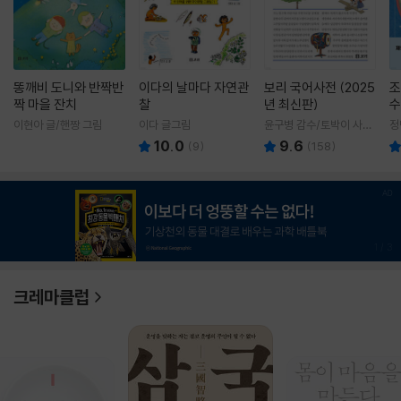
똥깨비 도니와 반짝반
이다의 날마다 자연관
보리 국어사전 (2025
조
짝 마을 잔치
찰
년 최신판)
수
이현아 글/핸짱 그림
이다 글그림
윤구병 감수/토박이 사전
정
편찬실 편
10.0
9.6
(
9
)
(
158
)
1
/
3
크레마클럽