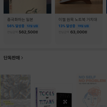
중국화하는 일본
이젤 원목 노트북 거치대
56% 달성중
13% 달성중
12일 남음
19일 남음
562,500
63,000
펀딩금액
원
펀딩금액
원
단독판매