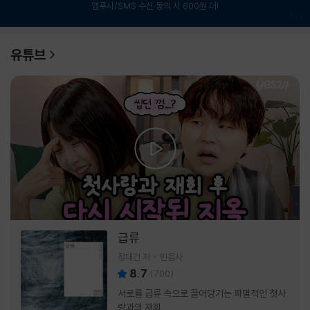
앱푸시/SMS 수신 동의 시 600원 더!
1
/
6
유튜브
급류
정대건 저
민음사
8.7
(
700
)
서로를 급류 속으로 끌어당기는 파멸적인 첫사
랑과의 재회