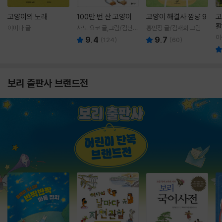
고양이의 노래
100만 번 산 고양이
고양이 해결사 깜냥 9
고
활
이미나 글
사노 요코 글,그림/김난주
홍민정 글/김재희 그림
렇
역
이
9.4
9.7
(
124
)
(
60
)
보리 출판사 브랜드전