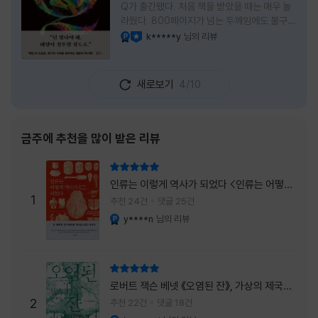
Q가 출간됐다. 처음 책을 받았을 때는 매우 놀
라웠다. 800페이지가 넘는 두께임에도 불구하
고 생각보다 책이 가벼웠다. 여기에 측면을 영
k*****y
님의 리뷰
YES마니아 : 플래티넘
이달의 사락
롱하게 수놓은 색감. 그냥 바라만 보고 있어도
황홀경에 이를 지경이었다. * 그런데 여기에
제목이 Q란다. 처음 제목을 봤을 때 나는 질문
새로보기
4/10
을 의미하는 Question을 떠올렸다. 하지만 이
단어에는 논의, 또는 처리해야 할 문제라는 뜻
도 담겨져 있다. 작가님은 나에게 질문을 던지
려는 걸까, 아니면 같이 논의를 하자는 걸까 고
금주에 추천을 많이 받은 리뷰
개를 갸웃거리며 책을 펴들었다. * 틈만 나면
경적을 울리고 욕을 입에 달고 사는 선배와 일
리뷰 총점
하고 있는 하치. 히토미 클린이라는 청소업체
인류는 이렇게 역사가 되었다 <인류는 어떻게
직원으로 일하는 그녀가 바라는 것은 그저 고요
1
역사가 되었나>
추천 24건
댓글 25건
한
y****n
님의 리뷰
YES마니아 : 플래티넘
리뷰 총점
로버트 잭슨 베넷 《오염된 잔》, 가상의 제국이
주는 실감과 미스터리 사건의 치밀함이 이루어
2
추천 22건
댓글 18건
내는 최상의 시너지...
YES마니아 : 플래티넘