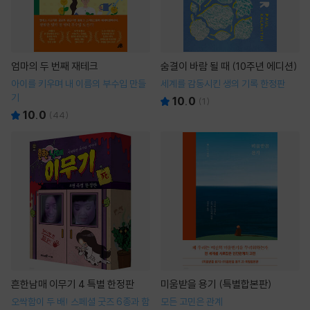
엄마의 두 번째 재테크
숨결이 바람 될 때 (10주년 에디션)
아이를 키우며 내 이름의 부수입 만들
세계를 감동시킨 생의 기록 한정판
기
10.0
(
1
)
10.0
(
44
)
흔한남매 이무기 4 특별 한정판
미움받을 용기 (특별합본판)
오싹함이 두 배! 스페셜 굿즈 6종과 함
모든 고민은 관계