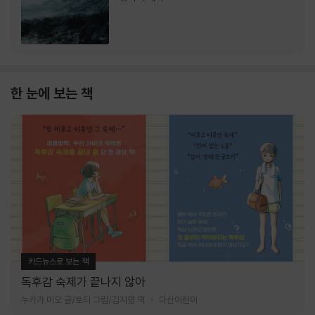
한 눈에 보는 책
카드뉴스로 보는 책
독후감 숙제가 끝나지 않아
누카가 미오 글/토티 그림/김지영 역
다산어린이