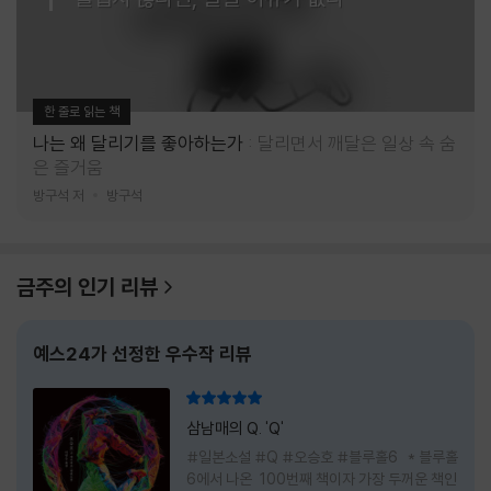
한 줄로 읽는 책
나는 왜 달리기를 좋아하는가
달리면서 깨달은 일상 속 숨
은 즐거움
방구석 저
방구석
금주의 인기 리뷰
예스24가 선정한 우수작 리뷰
리뷰 총점
삼남매의 Q. 'Q'
#일본소설 #Q #오승호 #블루홀6 * 블루홀
6에서 나온 100번째 책이자 가장 두꺼운 책인