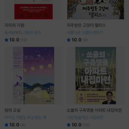
지리의 기원
저주받은 고양이 펠리스
동서남북의 기원과 의미
아름다운 고양이 판타지
10.0
10.0
(
12
)
(
9
)
밤의 교실
쏘쿨의 구축명품 아파트 내집마련
아이도 어른도 위로 받는 책
가장 현실적인 내집마련
10.0
10.0
(
6
)
(
13
)