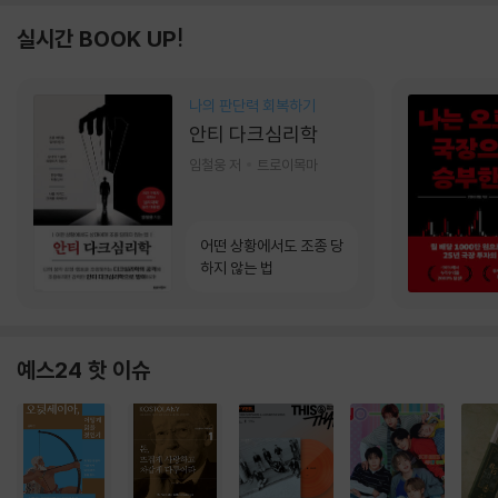
실시간 BOOK UP!
나의 판단력 회복하기
안티 다크심리학
임철웅 저
트로이목마
어떤 상황에서도 조종 당
하지 않는 법
예스24 핫 이슈