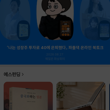
『나는 성장주 투자로 40에 은퇴했다』 파돌댁 온라인 북토크
2026.08.27.
웨일온 화상회의
예스펀딩