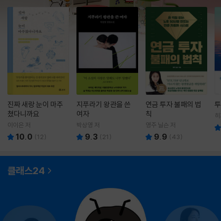
진짜 새랑 눈이 마주
지푸라기 왕관을 쓴
연금 투자 불패의 법
투
쳤다니까요
여자
칙
히
영
이이은 저
박상영 저
영주 닐슨 저
10.0
9.3
9.9
(
12
)
(
21
)
(
43
)
클래스24