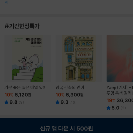
께
#기간한정특가
기분 좋은 일은 매일 있어
영국 건축의 언어
Yaeji (예지) -
투명 옥색 컬러 
10
6,120
10
6,300
%
원
%
원
19
36,30
%
9.8
9.3
(
9
)
(
16
)
5.0
(
2
)
신규 앱 다운 시 500원