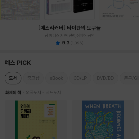
[예스리커버] 타이탄의 도구들
팀 페리스 저/박선령,정지현 공역
9.3
(
1,396
)
예스 PICK
도서
중고샵
eBook
CD/LP
DVD/BD
문구/GI
화제의 책
외국도서
세트도서