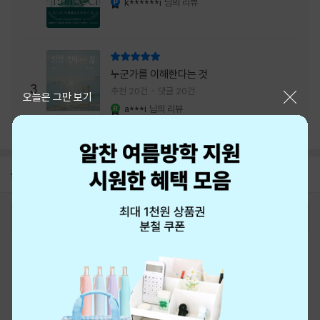
k******i
님의 리뷰
리뷰 총점
누군가를 이해한다는 것
3
추천 20건
댓글 20건
닫기
오늘은 그만 보기
a***i
님의 리뷰
YES마니아 : 로얄
공지
8월 신용카드 무이자할부 안내
2026-08-01
로그인
최근 본 상품
주문/배송
고객센터 1544-3800
티켓 1544-6399
중고샵 1566-4295
eBook 1:1문의/채팅상담
예스이십사(주) 사업자 정보
이용약관
개인정보처리방침
청소년보호정책