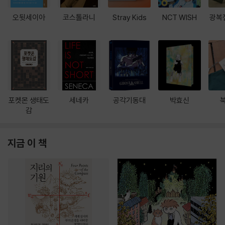
오뒷세이아
코스톨라니
Stray Kids
NCT WISH
광복
포켓몬 생태도
세네카
공각기동대
박효신
감
지금 이 책