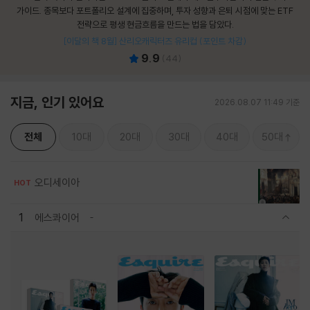
가이드. 종목보다 포트폴리오 설계에 집중하며, 투자 성향과 은퇴 시점에 맞는 ETF
전략으로 평생 현금흐름을 만드는 법을 담았다.
[이달의 책 8월] 산리오캐릭터즈 유리컵 (포인트 차감)
9.9
(
44
)
지금, 인기 있어요
2026.08.07 11:49 기준
전체
10대
20대
30대
40대
50대
오디세이아
HOT
1
에스콰이어
관련상품 보이기/감축