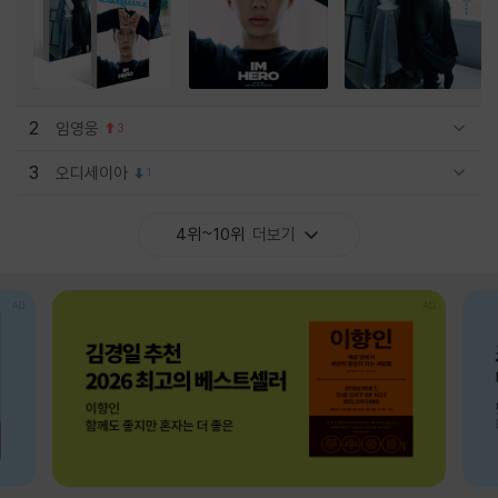
2
임영웅
3
관련상품 보이기/감축
3
오디세이아
1
관련상품 보이기/감축
4위~10위
더보기