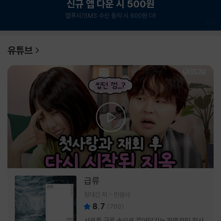
신규 앱 다운 시 500원
앱푸시/SMS 수신 동의 시 600원 더!
1
/
6
유튜브
급류
정대건 저
민음사
8.7
(
700
)
서로를 급류 속으로 끌어당기는 파멸적인 첫사