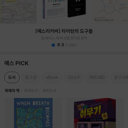
[예스리커버] 타이탄의 도구들
팀 페리스 저/박선령,정지현 공역
9.3
(
1,396
)
예스 PICK
도서
중고샵
eBook
CD/LP
DVD/BD
문구/GI
화제의 책
외국도서
세트도서