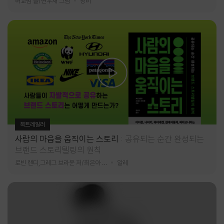
허교범 글/변우재 그림
창비
북트레일러
사람의 마음을 움직이는 스토리
공유되는 순간 완성되는
브랜드 스토리텔링의 원칙
로빈 랜디,그레그 브라운 저/최은아 역
알레