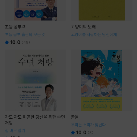
초등 공부력
고양이의 노래
초등 공부 습관의 모든 것
고양이를 사랑하는 당신에게
10.0
(
49
)
자도 자도 피곤한 당신을 위한 수면
골볼
처방
우리는 소리가 빛난다
잠 바로 알기
10.0
(
8
)