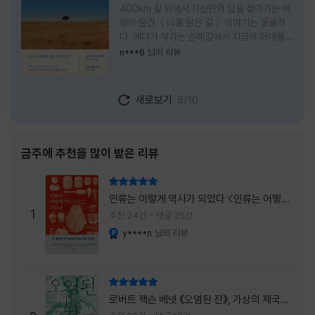
400km 길 위에서 자신만의 답을 찾아가는 여
정이 담긴 ＜너를 담은 길＞ 이야기는 뭉클하
다. 게다가 작가는 순례길에서 지금의 아내를
만나 여행 로맨스의 정석인 '비포 선라이즈'를
n***6
님의 리뷰
현실로 이루었다는 점에서 더없이 로맨틱하다.
책을 읽으며 밑줄 그은 문장들이 많았다. 책 속
에 작가가 소개한 다양한 도서들의 문장들을 만
새로보기
8/10
나는 것 역시 읽기의 또다른 즐거움이었다. 여
느 이들처럼 성실히 학교를 마치고 남들이 부러
워하는 직장에 다니던 작가가 어느날 문득 나는
누구이며어느 순간 행복을 느끼는지 질문하며
금주에 추천을 많이 받은 리뷰
길을 떠나려고 마음 먹는 순간들을 적어내려간
문장들에 마음을 한참 머물렀다.그 부분을 발췌
리뷰 총점
해본다. "내가 온 힘을 다해 부러워하던 사람
인류는 이렇게 역사가 되었다 <인류는 어떻게
들은 '자신이 원하는' 일을 하는 사람들이었다.
1
역사가 되었나>
추천 24건
댓글 25건
소명이라고 하던
y****n
님의 리뷰
YES마니아 : 플래티넘
리뷰 총점
로버트 잭슨 베넷 《오염된 잔》, 가상의 제국이
주는 실감과 미스터리 사건의 치밀함이 이루어