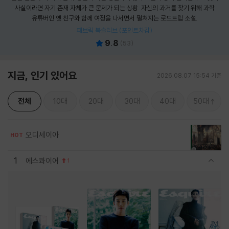
사실이라면 자기 존재 자체가 큰 문제가 되는 상황. 자신의 과거를 찾기 위해 과학
유튜버인 옛 친구와 함께 여정을 나서면서 펼쳐지는 로드트립 소설.
패브릭 북슬리브 (포인트차감)
9.8
(
53
)
지금, 인기 있어요
2026.08.07 15:54 기준
전체
10대
20대
30대
40대
50대
오디세이아
HOT
1
에스콰이어
1
관련상품 보이기/감축