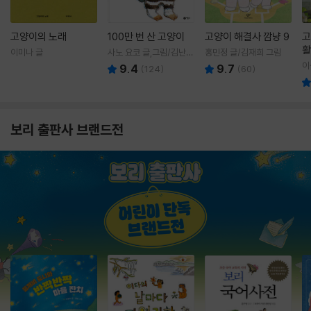
고양이의 노래
100만 번 산 고양이
고양이 해결사 깜냥 9
고
활
이미나 글
사노 요코 글,그림/김난주
홍민정 글/김재희 그림
렇
역
이
9.4
9.7
(
124
)
(
60
)
보리 출판사 브랜드전