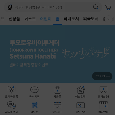
벤트
신상품
베스트
어린이
홈
국내도서
외국도서
중고샵
웰컴메뉴 모두보기
독후감
어린이
12
/
21
크레마클럽
독서기록
사은품
예스펀딩
클래스24
AI일문백답
리딩런
출석체크
혜택모음
매장안내