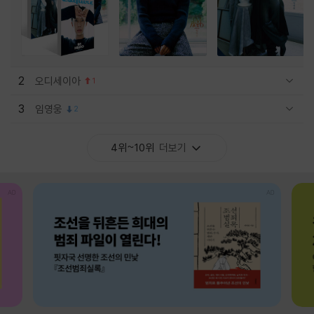
2
오디세이아
1
관련상품 보이기/감축
3
임영웅
2
관련상품 보이기/감축
4위~10위
더보기