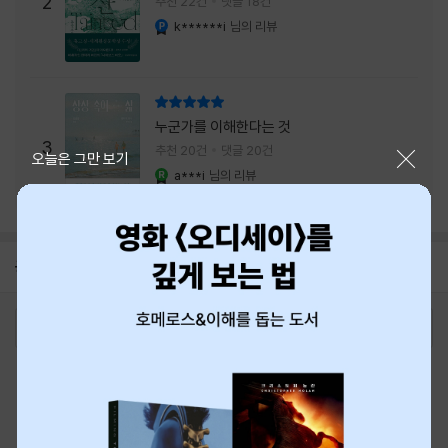
2
추천 22건
댓글 18건
내는 최상의 시너지...
k******i
님의 리뷰
YES마니아 : 플래티넘
리뷰 총점
누군가를 이해한다는 것
3
추천 20건
댓글 20건
닫기
오늘은 그만 보기
a***i
님의 리뷰
YES마니아 : 로얄
공지
8월 신용카드 무이자할부 안내
2026-08-01
로그인
최근 본 상품
주문/배송
고객센터 1544-3800
티켓 1544-6399
중고샵 1566-4295
eBook 1:1문의/채팅상담
예스이십사(주) 사업자 정보