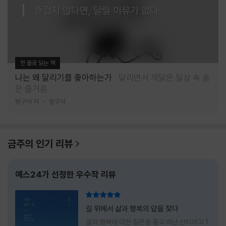
즐겁지 않다면, 달릴 이유가 없다
한 줄로 읽는 책
나는 왜 달리기를 좋아하는가
달리면서 깨달은 일상 속 숨
은 즐거움
방구석 저
방구석
금주의 인기 리뷰
예스24가 선정한 우수작 리뷰
리뷰 총점
길 위에서 삶과 행복의 답을 찾다
삶과 행복에 대한 질문을 품고 떠난 산티아고 1