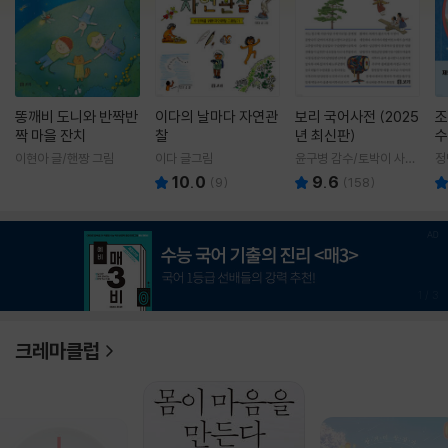
똥깨비 도니와 반짝반
이다의 날마다 자연관
보리 국어사전 (2025
조
짝 마을 잔치
찰
년 최신판)
수
이현아 글/핸짱 그림
이다 글그림
윤구병 감수/토박이 사전
정
편찬실 편
10.0
9.6
(
9
)
(
158
)
1
/
3
크레마클럽