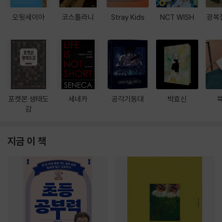
오뒷세이아
코스톨라니
Stray Kids
NCT WISH
광복
포켓몬 생태도
세네카
공각기동대
박효신
감
지금 이 책