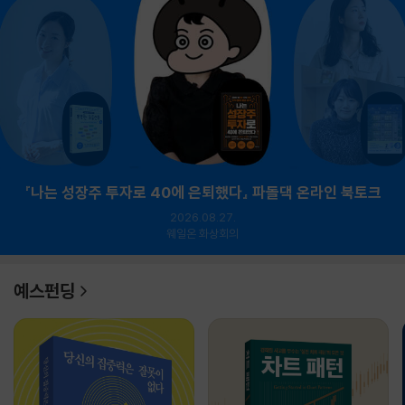
『나는 성장주 투자로 40에 은퇴했다』 파돌댁 온라인 북토크
2026.08.27.
웨일온 화상회의
예스펀딩