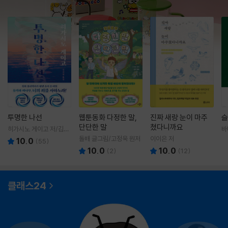
투명한 나선
웹툰동화 다정한 말,
진짜 새랑 눈이 마주
슬
단단한 말
쳤다니까요
히가시노 게이고 저/김선
바
영 역
영
돌배 글그림/고정욱 원저
이이은 저
10.0
(
55
)
10.0
10.0
(
2
)
(
12
)
클래스24