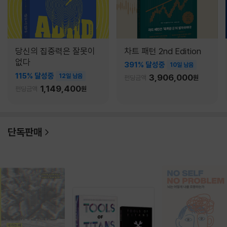
당신의 집중력은 잘못이
차트 패턴 2nd Edition
없다
391% 달성중
10일 남음
115% 달성중
12일 남음
3,906,000
펀딩금액
원
1,149,400
펀딩금액
원
단독판매