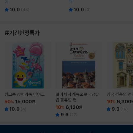
기
책
10.0
10.0
(
44
)
(
3
)
#기간한정특가
핑크퐁 상어가족 마이크
걸어서 세계속으로 - 남유
영국 건축의 언
럽 동유럽 편
50
15,000
10
6,300
%
원
%
10
6,120
%
원
10.0
9.3
(
4
)
(
16
)
9.6
(
27
)