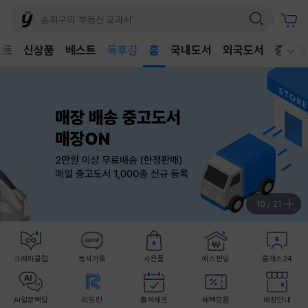
어린이
독후감
벤트
신상품
베스트
홈
국내도서
외국도서
중고샵
웰컴메뉴 모두보기
어린이
11
/
21
크레마클럽
독서기록
사은품
예스펀딩
클래스24
AI일문백답
리딩런
출석체크
혜택모음
매장안내