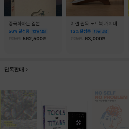
중국화하는 일본
이젤 원목 노트북 거치대
56% 달성중
13% 달성중
12일 남음
19일 남음
562,500
63,000
펀딩금액
원
펀딩금액
원
단독판매