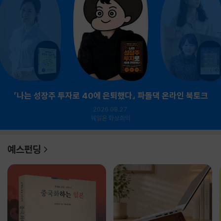
『나는 성장주 투자로 40에 은퇴했다』 파돌댁 온라인 북토크
2026.08.27.
웨일온 화상회의
예스펀딩