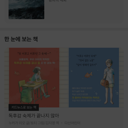
랑과의 재회
한 눈에 보는 책
카드뉴스로 보는 책
독후감 숙제가 끝나지 않아
누카가 미오 글/토티 그림/김지영 역
다산어린이