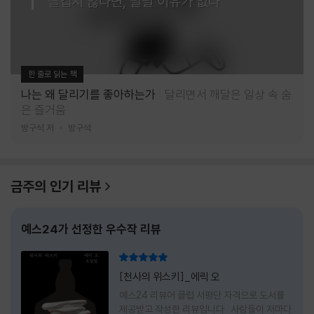
즐겁지 않다면, 달릴 이유가 없다
한 줄로 읽는 책
나는 왜 달리기를 좋아하는가
달리면서 깨달은 일상 속 숨
은 즐거움
방구석 저
방구석
금주의 인기 리뷰
예스24가 선정한 우수작 리뷰
리뷰 총점
[천사의 위스키]_에릭 오
예스24 리뷰어 클럽 서평단 자격으로 도서를
제공받고 작성한 리뷰입니다 사람들이 저마다