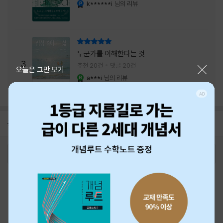
내는 최상의 시너지...
k******i
님의 리뷰
YES마니아 : 플래티넘
리뷰 총점
누군가를 이해한다는 것
3
추천 20건
댓글 20건
닫기
오늘은 그만 보기
a***i
님의 리뷰
YES마니아 : 로얄
공지
26년 NBCI 수상 안내
2026-08-01
로그인
최근 본 상품
주문/배송
고객센터 1544-3800
티켓 1544-6399
중고샵 1566-4295
eBook 1:1문의/채팅상담
예스이십사(주) 사업자 정보
이용약관
개인정보처리방침
청소년보호정책