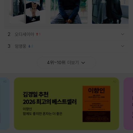
2
오디세이아
1
관련상품 보이기/감축
3
임영웅
2
관련상품 보이기/감축
4위~10위
더보기