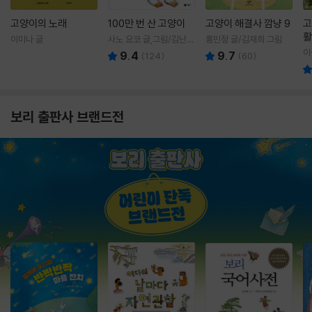
고양이의 노래
100만 번 산 고양이
고양이 해결사 깜냥 9
고
활
이미나 글
사노 요코 글,그림/김난주
홍민정 글/김재희 그림
렇
역
이
9.4
9.7
(
124
)
(
60
)
보리 출판사 브랜드전