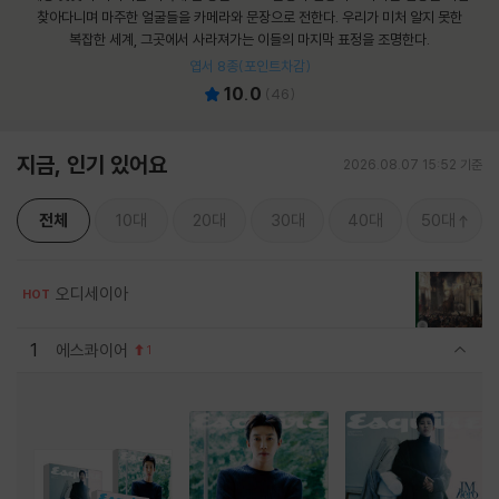
찾아다니며 마주한 얼굴들을 카메라와 문장으로 전한다. 우리가 미처 알지 못한
복잡한 세계, 그곳에서 사라져가는 이들의 마지막 표정을 조명한다.
엽서 8종(포인트차감)
10.0
(
46
)
지금, 인기 있어요
2026.08.07 15:52 기준
전체
10대
20대
30대
40대
50대
오디세이아
HOT
1
에스콰이어
1
관련상품 보이기/감축