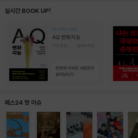
실시간 BOOK UP!
IQ→EQ→AQ
AQ 변화지능
리즈 트랜 저/한미선 역
알에이치코리아(RHK)
변화에 익숙한 사람만이
살아남는다
예스24 핫 이슈