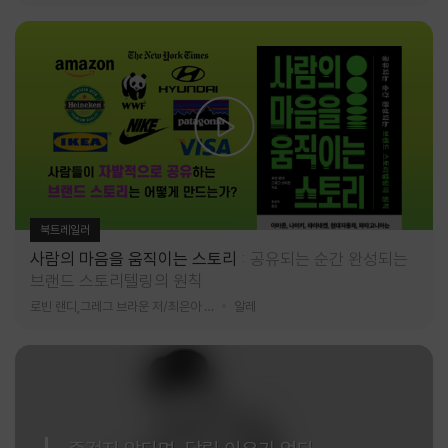
북트레일러
사람의 마음을 움직이는 스토리
공유되는 순간 완성되는
브랜드 스토리텔링의 원칙
로빈 랜디,그레그 브라운 저/최은아 역
알레