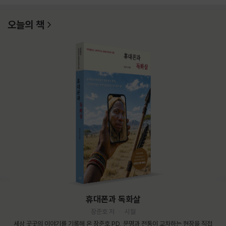
오늘의 책
휴대폰과 독화살
장준호 저
시월
세상 곳곳의 이야기를 기록해 온 장준호 PD. 문명과 전통이 교차하는 현장을 직접