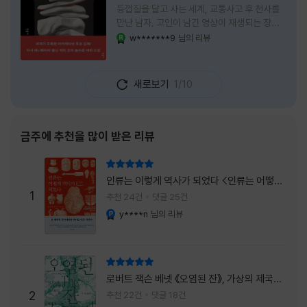
등껍질을 달고 사는 세계, 교통사고 후 천사를
만난 남자, 고인이 남긴 영상이 재생되는 장례
식장에서 똥을 싼 개. 이 책에는 몇 줄만 읽어도
w*******9
님의 리뷰
YES마니아 : 로얄
그다음 장면이 궁금해지는 이야기들이 가득하
다. 한 편만 읽고 덮으려 했는데, 다음 이야기로
넘어가 있었다. 소설을 읽으면서 잘 만든 단편
새로보기
1/10
애니메이션 여러 편을 차례로 보는 기분이 들었
다. (이건 저자가 픽사 애니메이터라는 소개 글
을 봐서 더 그렇게 생각했을 수도 있다.) 장면은
선명하게 그려졌고, 한 편이 끝날 때마다 질문
금주에 추천을 많이 받은 리뷰
이 뒤따라왔다. 감출 수 없는 세계는 더 다정할
까 「등껍질」의 세계에서 사람들은 저마다 다른
리뷰 총점
등껍질을 달고 살아간다. 몸의 일부이면서 한
인류는 이렇게 역사가 되었다 <인류는 어떻게
사람을 표현하는 수단
1
역사가 되었나>
추천 24건
댓글 25건
y****n
님의 리뷰
YES마니아 : 플래티넘
리뷰 총점
로버트 잭슨 베넷 《오염된 잔》, 가상의 제국이
주는 실감과 미스터리 사건의 치밀함이 이루어
2
추천 22건
댓글 18건