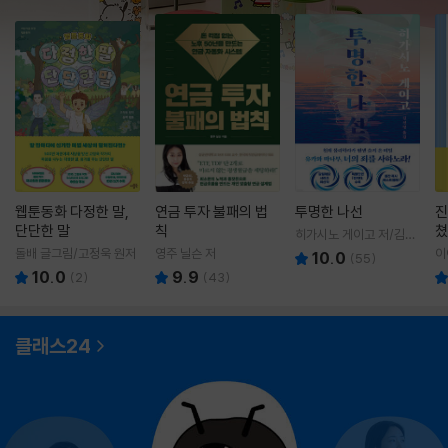
웹툰동화 다정한 말,
연금 투자 불패의 법
투명한 나선
진
단단한 말
칙
쳤
히가시노 게이고 저/김선
영 역
돌배 글그림/고정욱 원저
영주 닐슨 저
이
10.0
(
55
)
10.0
9.9
(
2
)
(
43
)
클래스24