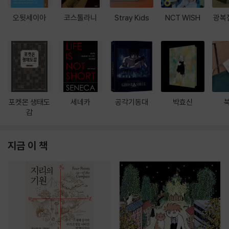
오뒷세이아
코스톨라니
Stray Kids
NCT WISH
광복
포켓몬 생태도
세네카
공각기동대
박효신
감
지금 이 책