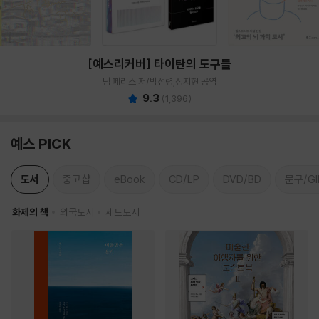
[예스리커버] 타이탄의 도구들
팀 페리스 저/박선령,정지현 공역
9.3
(
1,396
)
예스 PICK
도서
중고샵
eBook
CD/LP
DVD/BD
문구/GI
화제의 책
외국도서
세트도서