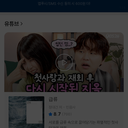
앱푸시/SMS 수신 동의 시 600원 더!
1
/
6
유튜브
급류
정대건 저
민음사
8.7
(
700
)
서로를 급류 속으로 끌어당기는 파멸적인 첫사