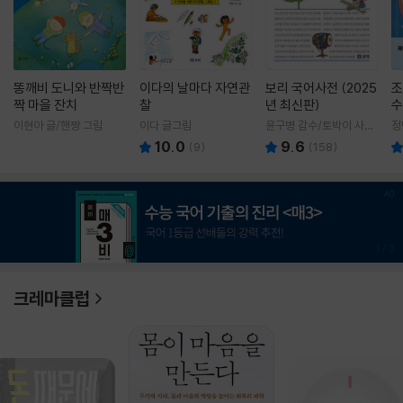
똥깨비 도니와 반짝반
이다의 날마다 자연관
보리 국어사전 (2025
조
짝 마을 잔치
찰
년 최신판)
수
이현아 글/핸짱 그림
이다 글그림
윤구병 감수/토박이 사전
정
편찬실 편
10.0
9.6
(
9
)
(
158
)
1
/
3
크레마클럽