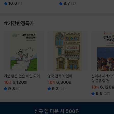
10.0
8.7
(
1
)
(
27
)
#기간한정특가
기분 좋은 일은 매일 있어
영국 건축의 언어
걸어서 세계속으
럽 동유럽 편
10
6,120
10
6,300
%
원
%
원
10
6,120
%
9.8
9.3
(
9
)
(
16
)
9.6
(
27
)
신규 앱 다운 시 500원