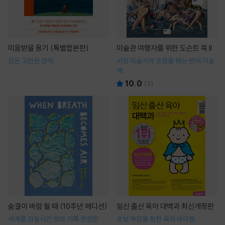
미움받을 용기 (특별합본판)
미술관 여행자를 위한 도슨트 북 II
모든 고민은 관계
서양 미술사의 흐름을 꿰는 반려 미술
책
10.0
(
3
)
숨결이 바람 될 때 (10주년 에디션)
임신 출산 육아 대백과 최신개정판
세계를 감동시킨 생의 기록 한정판
초보 부모를 위한 육아 바이블