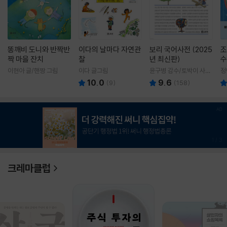
똥깨비 도니와 반짝반
이다의 날마다 자연관
보리 국어사전 (2025
조
짝 마을 잔치
찰
년 최신판)
수
이현아 글/핸짱 그림
이다 글그림
윤구병 감수/토박이 사전
정
편찬실 편
10.0
9.6
(
9
)
(
158
)
1
/
3
크레마클럽