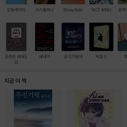
오뒷세이아
코스톨라니
Stray Kids
NCT WISH
광복
포켓몬 생태도
세네카
공각기동대
박효신
감
지금 이 책