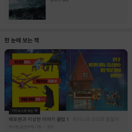
랑과의 재회
한 눈에 보는 책
카드뉴스로 보는 책
베토벤과 이상한 이야기 클럽 1
피아노와 괴조와 흡혈귀
허교범 글/변우재 그림
창비