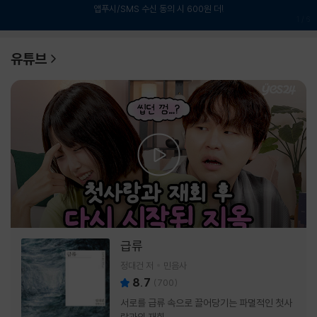
앱푸시/SMS 수신 동의 시 600원 더!
1
/
6
유튜브
급류
정대건 저
민음사
8.7
(
700
)
서로를 급류 속으로 끌어당기는 파멸적인 첫사