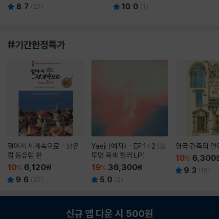
8.7
10.0
(
27
)
(
1
)
#기간한정특가
걸어서 세계속으로 - 남유
Yaeji (예지) - EP 1+2 [불
영국 건축의 언
럽 동유럽 편
투명 옥색 컬러 LP]
10
6,300
%
10
6,120
19
36,300
%
원
%
원
9.3
(
16
)
9.6
5.0
(
27
)
(
2
)
신규 앱 다운 시 500원