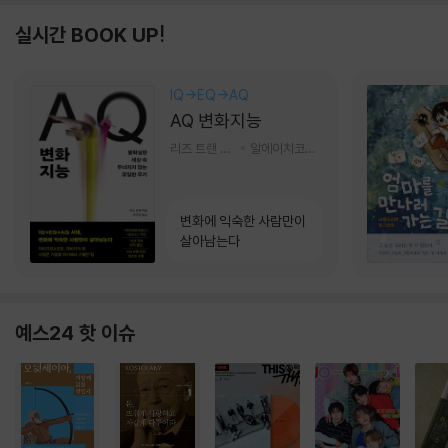
실시간 BOOK UP!
IQ→EQ→AQ
AQ 변화지능
리즈 트랜 저/한미선 역
알에이치코리아(RHK)
변화에 익숙한 사람만이
살아남는다
예스24 핫 이슈