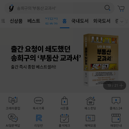
어린이
벤트
신상품
베스트
독후감
홈
국내도서
외국도서
중고샵
웰컴메뉴 모두보기
어린이
20
/
21
크레마클럽
독서기록
사은품
예스펀딩
클래스24
AI일문백답
리딩런
출석체크
혜택모음
매장안내