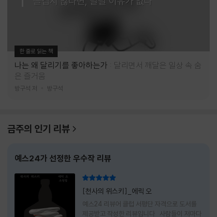
즐겁지 않다면, 달릴 이유가 없다
한 줄로 읽는 책
나는 왜 달리기를 좋아하는가
달리면서 깨달은 일상 속 숨
은 즐거움
방구석 저
방구석
금주의 인기 리뷰
예스24가 선정한 우수작 리뷰
리뷰 총점
[천사의 위스키]_에릭 오
예스24 리뷰어 클럽 서평단 자격으로 도서를
제공받고 작성한 리뷰입니다 사람들이 저마다