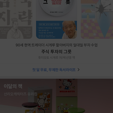
90세 현역 트레이더 시게루 할아버지의 일대일 부자 수업
주식 투자의 그릇
후지모토 시게루 저/박선영 역
첫 달 무료, 무제한 독서라이프
이달의 책
산리오캐릭터즈 유리컵