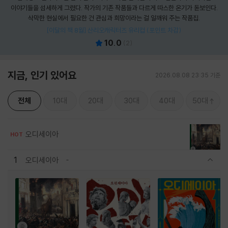
이야기들을 섬세하게 그렸다. 작가의 기존 작품들과 다르게 따스한 온기가 돋보인다.
삭막한 현실에서 필요한 건 관심과 희망이라는 걸 일깨워 주는 작품집.
[이달의 책 8월] 산리오캐릭터즈 유리컵 (포인트 차감)
10.0
(
2
)
지금, 인기 있어요
2026.08.08 23:35 기준
전체
10대
20대
30대
40대
50대
오디세이아
HOT
1
오디세이아
관련상품 보이기/감축