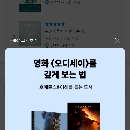
내는 최상의 시너지...
k******i
님의 리뷰
YES마니아 : 플래티넘
리뷰 총점
누군가를 이해한다는 것
3
추천 21건
댓글 20건
닫기
오늘은 그만 보기
a***i
님의 리뷰
YES마니아 : 로얄
공지
8월 신용카드 무이자할부 안내
2026-08-01
로그인
최근 본 상품
주문/배송
고객센터 1544-3800
티켓 1544-6399
중고샵 1566-4295
eBook 1:1문의/채팅상담
예스이십사(주) 사업자 정보
이용약관
개인정보처리방침
청소년보호정책