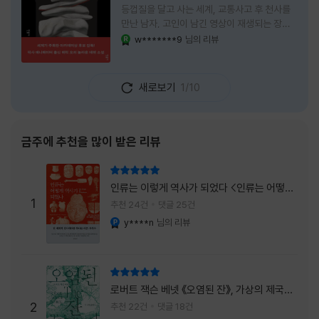
등껍질을 달고 사는 세계, 교통사고 후 천사를
만난 남자, 고인이 남긴 영상이 재생되는 장례
식장에서 똥을 싼 개. 이 책에는 몇 줄만 읽어도
w*******9
님의 리뷰
YES마니아 : 로얄
그다음 장면이 궁금해지는 이야기들이 가득하
다. 한 편만 읽고 덮으려 했는데, 다음 이야기로
넘어가 있었다. 소설을 읽으면서 잘 만든 단편
새로보기
1/10
애니메이션 여러 편을 차례로 보는 기분이 들었
다. (이건 저자가 픽사 애니메이터라는 소개 글
을 봐서 더 그렇게 생각했을 수도 있다.) 장면은
선명하게 그려졌고, 한 편이 끝날 때마다 질문
금주에 추천을 많이 받은 리뷰
이 뒤따라왔다. 감출 수 없는 세계는 더 다정할
까 「등껍질」의 세계에서 사람들은 저마다 다른
리뷰 총점
등껍질을 달고 살아간다. 몸의 일부이면서 한
인류는 이렇게 역사가 되었다 <인류는 어떻게
사람을 표현하는 수단
1
역사가 되었나>
추천 24건
댓글 25건
y****n
님의 리뷰
YES마니아 : 플래티넘
리뷰 총점
로버트 잭슨 베넷 《오염된 잔》, 가상의 제국이
주는 실감과 미스터리 사건의 치밀함이 이루어
2
추천 22건
댓글 18건