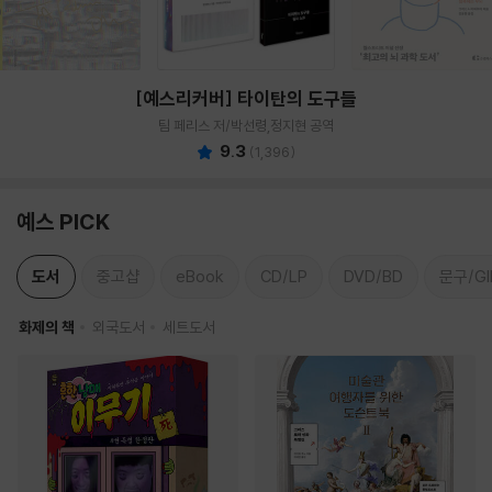
[예스리커버] 타이탄의 도구들
팀 페리스 저/박선령,정지현 공역
9.3
(
1,396
)
예스 PICK
도서
중고샵
eBook
CD/LP
DVD/BD
문구/GI
화제의 책
외국도서
세트도서