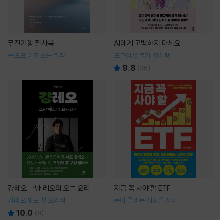
무진기행 필사북
AI에게 고백하지 마세요
손으로 읽고 쓰는 명작
로그아웃 불가 첫사랑
9.8
(
35
)
걍레오 그냥 레오의 오늘 요리
지금 꼭 사야 할 ETF
강레오 셰프 첫 요리책
돈이 몰리는 시장을 사라
10.0
(
8
)