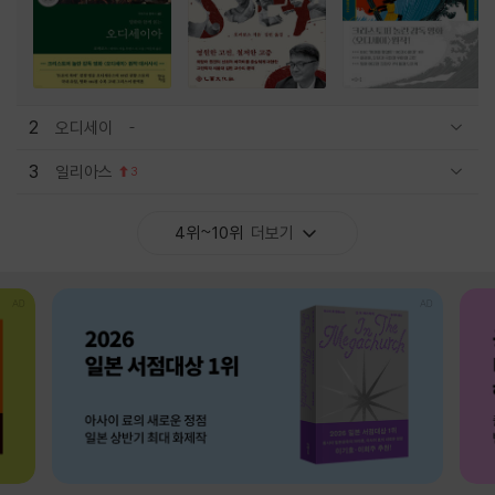
2
오디세이
관련상품 보이기/감축
3
일리아스
3
관련상품 보이기/감축
4위~10위
더보기