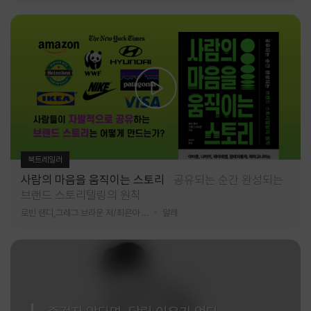
북트레일러
사람의 마음을 움직이는 스토리
공유되는 순간 완성되는
브랜드 스토리텔링의 원칙
로빈 랜디,그레그 브라운 저/최은아 역
알레