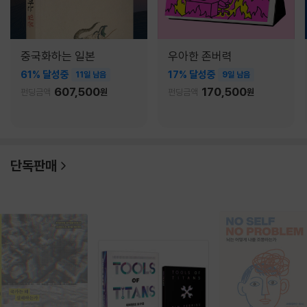
중국화하는 일본
우아한 존버력
61% 달성중
17% 달성중
11일 남음
9일 남음
607,500
170,500
펀딩금액
원
펀딩금액
원
단독판매