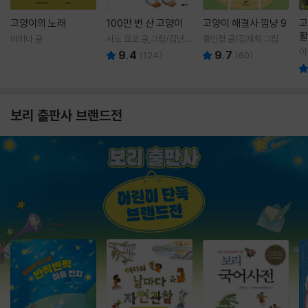
고양이의 노래
100만 번 산 고양이
고양이 해결사 깜냥 9
고
활
이미나 글
사노 요코 글,그림/김난주
홍민정 글/김재희 그림
렇
역
이
9.4
9.7
(
124
)
(
60
)
보리 출판사 브랜드전