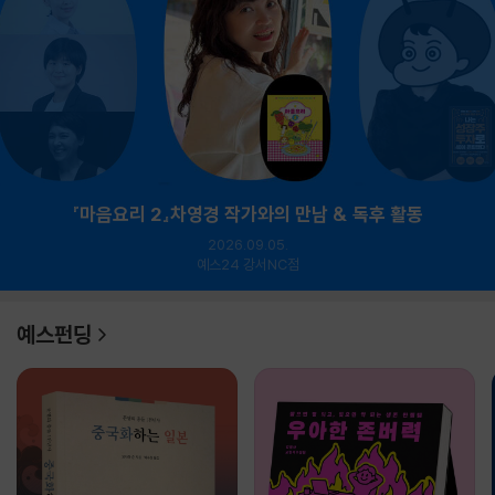
『마음요리 2』차영경 작가와의 만남 & 독후 활동
2026.09.05.
예스24 강서NC점
예스펀딩