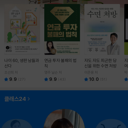
나이 60, 생판 남들과
연금 투자 불패의 법
자도 자도 피곤한 당
지
산다
칙
신을 위한 수면 처방
여
조선희 저
영주 닐슨 저
이준용 저
박
9.9
9.9
10.0
(
27
)
(
43
)
(
51
)
클래스24