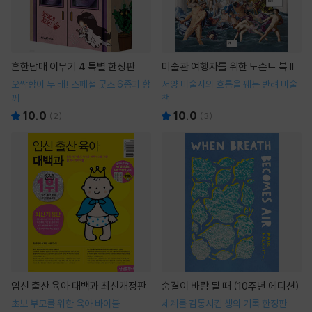
흔한남매 이무기 4 특별 한정판
미술관 여행자를 위한 도슨트 북 II
오싹함이 두 배! 스페셜 굿즈 6종과 함
서양 미술사의 흐름을 꿰는 반려 미술
께
책
10.0
10.0
(
2
)
(
3
)
임신 출산 육아 대백과 최신개정판
숨결이 바람 될 때 (10주년 에디션)
초보 부모를 위한 육아 바이블
세계를 감동시킨 생의 기록 한정판