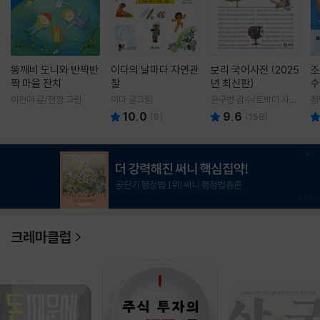
똥깨비 도니와 반짝반
이다의 날마다 자연관
보리 국어사전 (2025
조
짝 마을 잔치
찰
년 최신판)
수
이현아 글/핸짱 그림
이다 글그림
윤구병 감수/토박이 사전
정
편찬실 편
10.0
9.6
(
9
)
(
158
)
1
/
3
크레마클럽