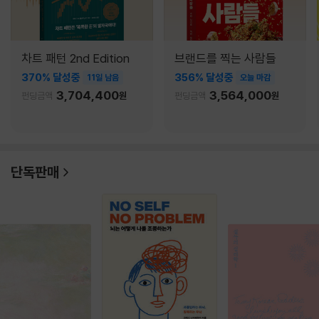
차트 패턴 2nd Edition
브랜드를 찍는 사람들
370% 달성중
356% 달성중
11일 남음
오늘 마감
3,704,400
3,564,000
펀딩금액
원
펀딩금액
원
단독판매