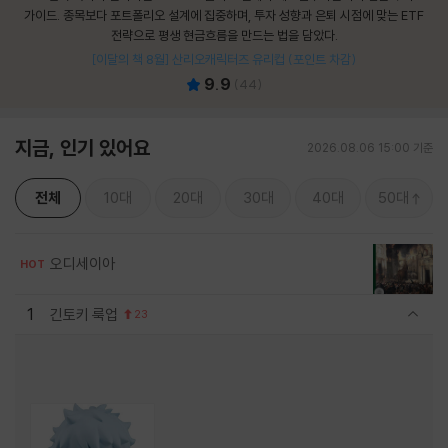
가이드. 종목보다 포트폴리오 설계에 집중하며, 투자 성향과 은퇴 시점에 맞는 ETF
전략으로 평생 현금흐름을 만드는 법을 담았다.
[이달의 책 8월] 산리오캐릭터즈 유리컵 (포인트 차감)
9.9
(
44
)
지금, 인기 있어요
2026.08.06 15:00 기준
전체
10대
20대
30대
40대
50대
오디세이아
HOT
1
긴토키 룩업
23
관련상품 보이기/감축