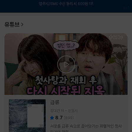
앱푸시/SMS 수신 동의 시 600원 더!
1
/
6
유튜브
급류
정대건 저
민음사
8.7
(
699
)
서로를 급류 속으로 끌어당기는 파멸적인 첫사