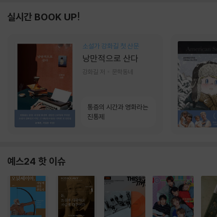
실시간 BOOK UP!
소설가 강화길 첫 산문
낭만적으로 산다
강화길 저
문학동네
통증의 시간과 영화라는
진통제
예스24 핫 이슈