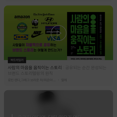
북트레일러
사람의 마음을 움직이는 스토리
공유되는 순간 완성되는
브랜드 스토리텔링의 원칙
로빈 랜디,그레그 브라운 저/최은아 역
알레