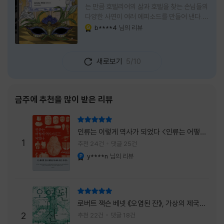
는 만큼 호텔리어의 삶과 호텔을 찾는 손님들의
다양한 사연이 여러 에피소드를 만들어 낸다.
주인공은 호텔리어로서의 완벽함을 꿈꾸는 야
b****4
님의 리뷰
YES마니아 : 골드
마기시 나오미와 닛타 고스케다. 물론 고스케는
네 번째 이야기까지는 형사였다. 사건을 해결하
는 과정에서 나오미가 다치게 되자, 고스케는
새로보기
5/10
모든 책임을 지고 형사직에서 물러난다. 하지만
그동안 호텔에서 쌓은 인연 덕분에 호텔 코르테
시아 도쿄에서 함께 일해 보지 않겠느냐는 제안
을 받게 된다. 그렇게 끝난 4권 이후, 나는 5권
금주에 추천을 많이 받은 리뷰
이 출간되기만을 기다렸다. 형사가 아닌 호텔리
어가 된 닛타 고스케의 모습이 무척 궁금했기
리뷰 총점
때문이다. 그동안 호텔에서 잠복 수사를 하며
인류는 이렇게 역사가 되었다 <인류는 어떻게
어설픈 호텔리어의 가면을 쓰고 있었다면, 이제
1
역사가 되었나>
추천 24건
댓글 25건
는 가면
y****n
님의 리뷰
YES마니아 : 플래티넘
리뷰 총점
로버트 잭슨 베넷 《오염된 잔》, 가상의 제국이
주는 실감과 미스터리 사건의 치밀함이 이루어
2
추천 22건
댓글 18건