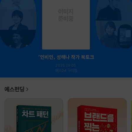
『인비인』 성해나 작가 북토크
2026.09.05.
예스24 구의점
예스펀딩