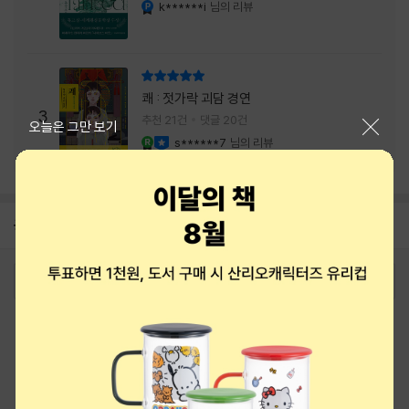
내는 최상의 시너지...
k******i
님의 리뷰
YES마니아 : 플래티넘
리뷰 총점
쾌 : 젓가락 괴담 경연
3
추천 21건
댓글 20건
닫기
오늘은 그만 보기
s******7
님의 리뷰
YES마니아 : 로얄
이달의 사락
공지
8월 상품권+쿠폰+결제+추천 혜택모음
2026-08-01
로그인
최근 본 상품
주문/배송
고객센터 1544-3800
티켓 1544-6399
중고샵 1566-4295
eBook 1:1문의/채팅상담
예스이십사(주) 사업자 정보
이용약관
개인정보처리방침
청소년보호정책