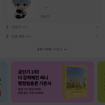
더보기
2
긴토키
관련상품 보이기/감축
3
은혼 룩업
관련상품 보이기/감축
4위~10위
더보기