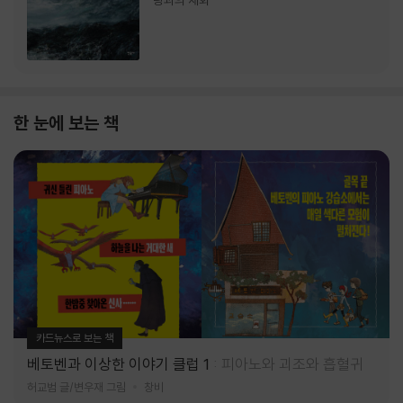
랑과의 재회
한 눈에 보는 책
카드뉴스로 보는 책
베토벤과 이상한 이야기 클럽 1
피아노와 괴조와 흡혈귀
허교범 글/변우재 그림
창비