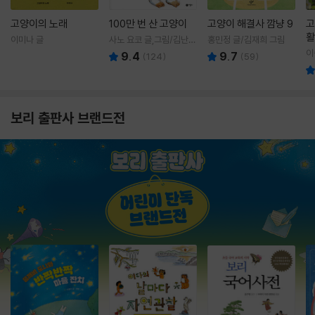
고양이의 노래
100만 번 산 고양이
고양이 해결사 깜냥 9
고
활
이미나 글
사노 요코 글,그림/김난주
홍민정 글/김재희 그림
렇
역
이
9.4
9.7
(
124
)
(
59
)
보리 출판사 브랜드전