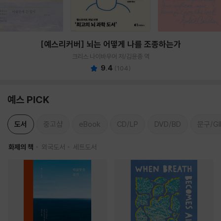
[예스리커버] 뇌는 어떻게 나를 조종하는가
크리스 나이바우어 저/김윤종 역
9.4
(
104
)
예스 PICK
도서
중고샵
eBook
CD/LP
DVD/BD
문구/GI
화제의 책
외국도서
세트도서