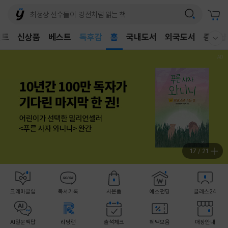
벤트
신상품
베스트
어린이
홈
국내도서
외국도서
중고샵
웰컴메뉴 모두보기
독후감
어린이
17
/
21
크레마클럽
독서기록
사은품
예스펀딩
클래스24
AI일문백답
리딩런
출석체크
혜택모음
매장안내