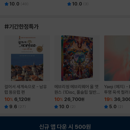
10.0
10.0
(
40
)
(
3
)
#기간한정특가
걸어서 세계속으로 - 남유
에브리씽 에브리웨어 올 앳
Yaeji (예지) -
럽 동유럽 편
원스 (1Disc, 풀슬립 일반
투명 옥색 컬러 
판) : 블루레이
10
6,120
10
26,700
19
36,30
%
원
%
원
%
9.6
10.0
5.0
(
27
)
(
2
)
(
2
)
신규 앱 다운 시 500원