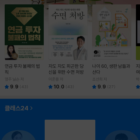
연금 투자 불패의 법
자도 자도 피곤한 당
나이 60, 생판 남들과
지
칙
신을 위한 수면 처방
산다
여
영주 닐슨 저
이준용 저
조선희 저
박
9.9
10.0
9.9
(
43
)
(
43
)
(
27
)
클래스24