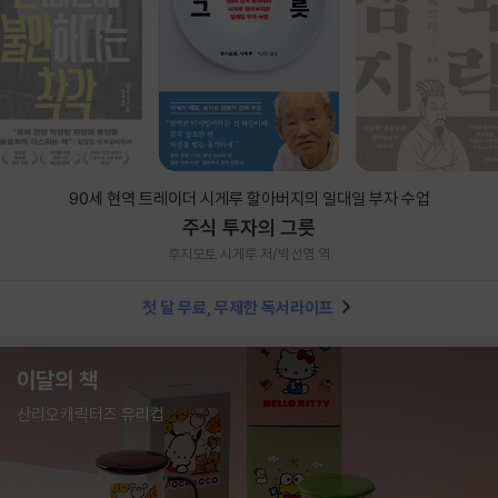
90세 현역 트레이더 시게루 할아버지의 일대일 부자 수업
주식 투자의 그릇
후지모토 시게루 저/박선영 역
첫 달 무료, 무제한 독서라이프
이달의 책
산리오캐릭터즈 유리컵