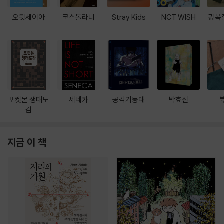
오뒷세이아
코스톨라니
Stray Kids
NCT WISH
광복
포켓몬 생태도
세네카
공각기동대
박효신
감
지금 이 책