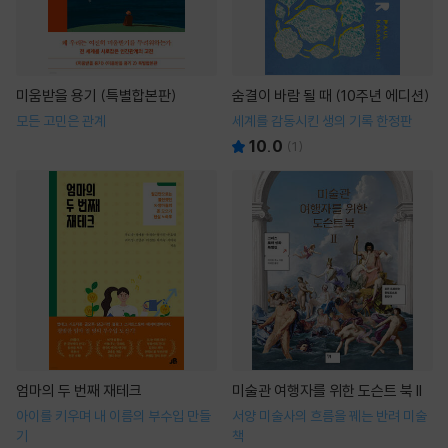
미움받을 용기 (특별합본판)
숨결이 바람 될 때 (10주년 에디션)
모든 고민은 관계
세계를 감동시킨 생의 기록 한정판
10.0
(
1
)
엄마의 두 번째 재테크
미술관 여행자를 위한 도슨트 북 II
아이를 키우며 내 이름의 부수입 만들
서양 미술사의 흐름을 꿰는 반려 미술
기
책