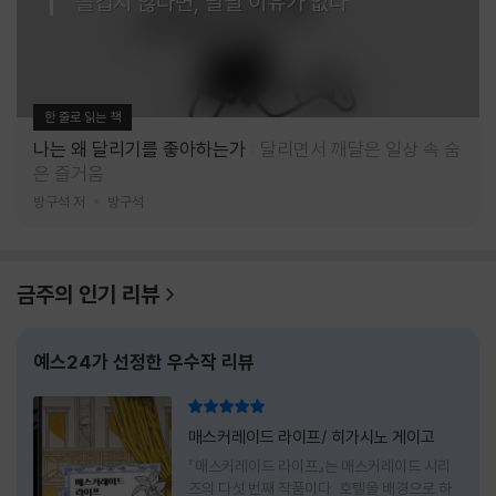
즐겁지 않다면, 달릴 이유가 없다
한 줄로 읽는 책
나는 왜 달리기를 좋아하는가
달리면서 깨달은 일상 속 숨
은 즐거움
방구석 저
방구석
금주의 인기 리뷰
예스24가 선정한 우수작 리뷰
리뷰 총점
매스커레이드 라이프/ 히가시노 게이고
『매스커레이드 라이프』는 매스커레이드 시리
즈의 다섯 번째 작품이다. 호텔을 배경으로 하