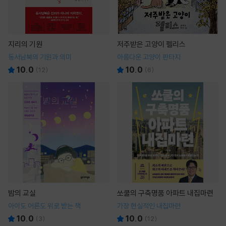
지리의 기원
저주받은 고양이 펠리스
동서남북의 기원과 의미
아름다운 고양이 판타지
10.0
10.0
(
12
)
(
6
)
밤의 교실
쏘쿨의 구축명품 아파트 내집마련
아이도 어른도 위로 받는 책
가장 현실적인 내집마련
10.0
10.0
(
3
)
(
12
)