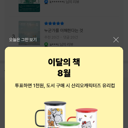
내는 최상의 시너지...
k******i
님의 리뷰
리뷰 총점
누군가를 이해한다는 것
3
추천 20건
댓글 20건
닫기
오늘은 그만 보기
a***i
님의 리뷰
YES마니아 : 로얄
공지
8월 상품권+쿠폰+결제+추천 혜택모음
2026-08-01
로그인
최근 본 상품
주문/배송
고객센터 1544-3800
티켓 1544-6399
중고샵 1566-4295
eBook 1:1문의/채팅상담
예스이십사(주) 사업자 정보
이용약관
개인정보처리방침
청소년보호정책