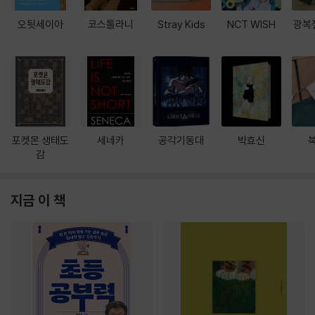
오뒷세이아
코스톨라니
Stray Kids
NCT WISH
광복
포켓몬 생태도
세네카
공각기동대
박효신
감
지금 이 책