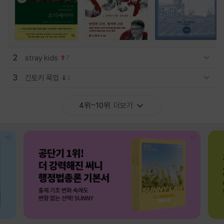
2
stray kids
7
관련상품 보이기/감축
3
긴토키 룩업
2
관련상품 보이기/감축
4위~10위
더보기