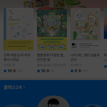
진짜 새랑 눈이 마주
웹툰동화 다정한 말,
나이 60, 생판 남들과
투
쳤다니까요
단단한 말
산다
히
영
이이은 저
돌배 글그림/고정욱 원저
조선희 저
10.0
10.0
9.9
(
12
)
(
2
)
(
27
)
클래스24