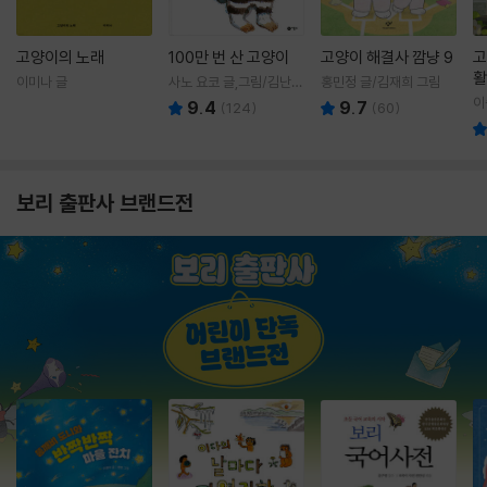
고양이의 노래
100만 번 산 고양이
고양이 해결사 깜냥 9
고
활
이미나 글
사노 요코 글,그림/김난주
홍민정 글/김재희 그림
렇
역
이
9.4
9.7
(
124
)
(
60
)
보리 출판사 브랜드전