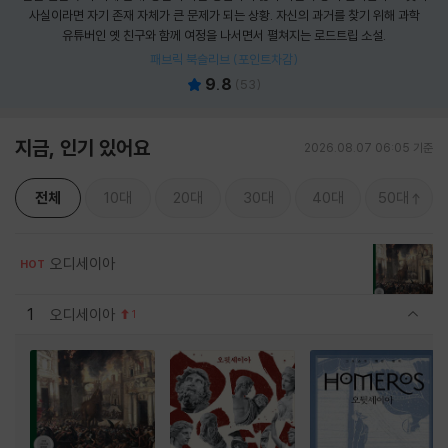
사실이라면 자기 존재 자체가 큰 문제가 되는 상황. 자신의 과거를 찾기 위해 과학
유튜버인 옛 친구와 함께 여정을 나서면서 펼쳐지는 로드트립 소설.
패브릭 북슬리브 (포인트차감)
9.8
(
53
)
지금, 인기 있어요
2026.08.07 06:05 기준
전체
10대
20대
30대
40대
50대
오디세이아
HOT
1
오디세이아
1
관련상품 보이기/감축