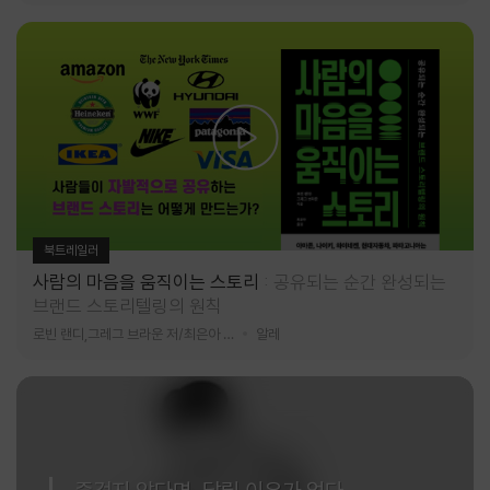
북트레일러
사람의 마음을 움직이는 스토리
공유되는 순간 완성되는
브랜드 스토리텔링의 원칙
로빈 랜디,그레그 브라운 저/최은아 역
알레