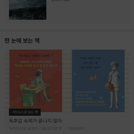
한 눈에 보는 책
카드뉴스로 보는 책
독후감 숙제가 끝나지 않아
누카가 미오 글/토티 그림/김지영 역
다산어린이