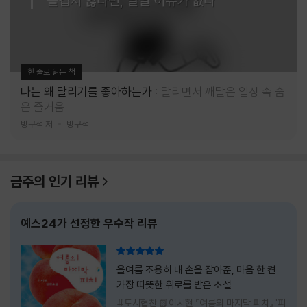
즐겁지 않다면, 달릴 이유가 없다
한 줄로 읽는 책
나는 왜 달리기를 좋아하는가
달리면서 깨달은 일상 속 숨
은 즐거움
방구석 저
방구석
금주의 인기 리뷰
예스24가 선정한 우수작 리뷰
리뷰 총점
올여름 조용히 내 손을 잡아준, 마음 한 켠
가장 따뜻한 위로를 받은 소설
#도서협찬 📗이서현 『여름의 마지막 피치』 '피