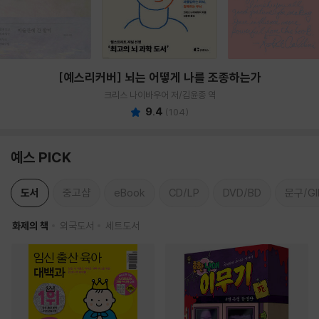
[예스리커버] 뇌는 어떻게 나를 조종하는가
크리스 나이바우어 저/김윤종 역
9.4
(
104
)
예스 PICK
도서
중고샵
eBook
CD/LP
DVD/BD
문구/GI
화제의 책
외국도서
세트도서