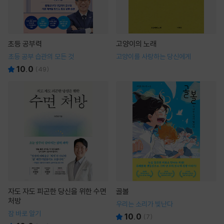
초등 공부력
고양이의 노래
초등 공부 습관의 모든 것
고양이를 사랑하는 당신에게
10.0
(
49
)
자도 자도 피곤한 당신을 위한 수면
골볼
처방
우리는 소리가 빛난다
잠 바로 알기
10.0
(
7
)