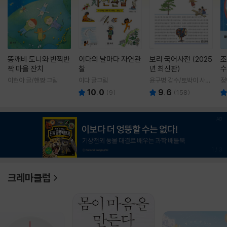
똥깨비 도니와 반짝반
이다의 날마다 자연관
보리 국어사전 (2025
조
짝 마을 잔치
찰
년 최신판)
수
이현아 글/핸짱 그림
이다 글그림
윤구병 감수/토박이 사전
정
편찬실 편
10.0
9.6
(
9
)
(
158
)
1
/
3
크레마클럽