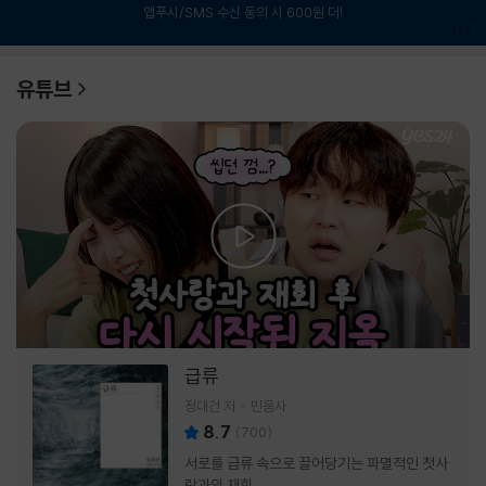
앱푸시/SMS 수신 동의 시 600원 더!
1
/
6
유튜브
급류
정대건 저
민음사
8.7
(
700
)
서로를 급류 속으로 끌어당기는 파멸적인 첫사
랑과의 재회