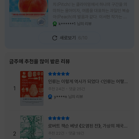
치(Pitch)'는 클라이밍에서 하나의 구간을 의
미하는 용어이자, 여름을 대표하는 과일인 복숭
아(Peach)의 발음과 같다. 이서현 작가는 이
중의적인 제목 안에 소설이 전하고 싶은 메시지
k******1
님의 리뷰
YES마니아 : 로얄
를 아름답게 담아내고 있는 것 같다. 복숭아처
럼 가장 달콤하고 찬란한 계절인 여름. 하지만
새로보기
6/10
그 여름도 끝이 있다. 그리고 클라이밍의 피치
처럼 인생 역시 정상까지 단숨에 오를 수 없고,
한 구간씩 묵묵히 올라야 한다. 『여름의 마지막
피치』는 끝나가는 여름의 아쉬움과 새로운 계
금주에 추천을 많이 받은 리뷰
절을 향해 나아가는 마지막 한 걸음을 동시에
의미하는 제목이었다. 소설은 각자의 '여름'을
리뷰 총점
잃어버린 다섯 인물들의 이야기를 담고 있다.
인류는 이렇게 역사가 되었다 <인류는 어떻게
👧연인에게 이별을 통보받고 외모를 향한 악성
1
역사가 되었나>
추천 24건
댓글 25건
댓글로 인해 카메라 앞에 설 수 없게 된 요리 유
y****n
님의 리뷰
YES마니아 : 플래티넘
튜버
리뷰 총점
로버트 잭슨 베넷 《오염된 잔》, 가상의 제국이
주는 실감과 미스터리 사건의 치밀함이 이루어
2
추천 22건
댓글 18건
YES마니아 : 플래티넘