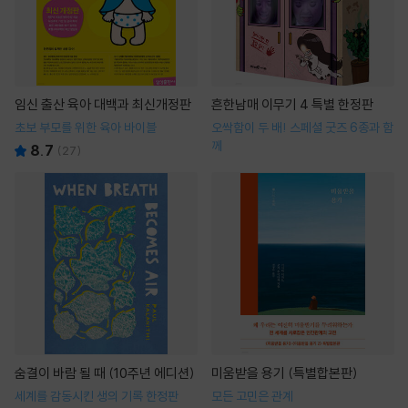
임신 출산 육아 대백과 최신개정판
흔한남매 이무기 4 특별 한정판
초보 부모를 위한 육아 바이블
오싹함이 두 배! 스페셜 굿즈 6종과 함
께
8.7
(
27
)
숨결이 바람 될 때 (10주년 에디션)
미움받을 용기 (특별합본판)
세계를 감동시킨 생의 기록 한정판
모든 고민은 관계