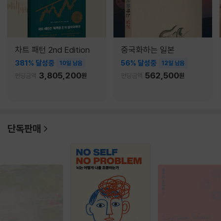
차트 패턴 2nd Edition
중국화하는 일본
381% 달성중
56% 달성중
10일 남음
12일 남음
3,805,200
562,500
펀딩금액
원
펀딩금액
원
단독판매