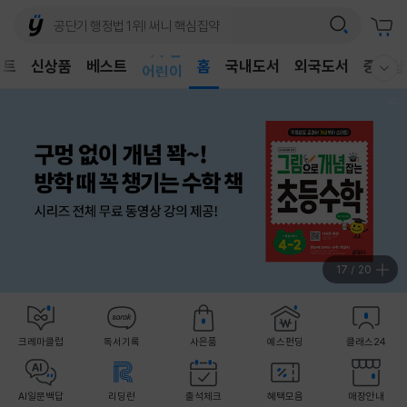
벤트
신상품
베스트
어린이
홈
국내도서
외국도서
중고샵
웰컴메뉴 모두보기
독후감
어린이
17
/
20
크레마클럽
독서기록
사은품
예스펀딩
클래스24
AI일문백답
리딩런
출석체크
혜택모음
매장안내