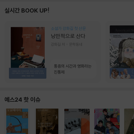
실시간 BOOK UP!
소설가 강화길 첫 산문
낭만적으로 산다
강화길 저
문학동네
통증의 시간과 영화라는
진통제
예스24 핫 이슈