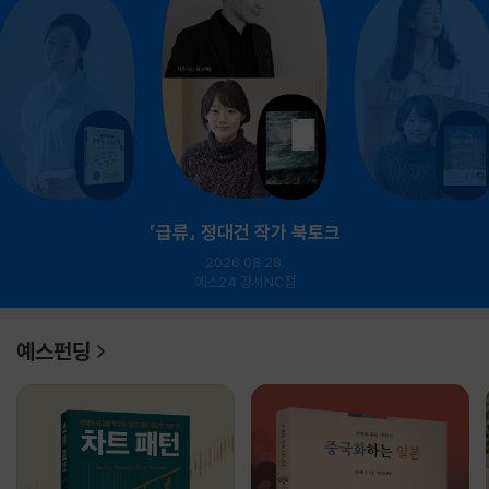
『급류』 정대건 작가 북토크
2026.08.28.
예스24 강서NC점
예스펀딩