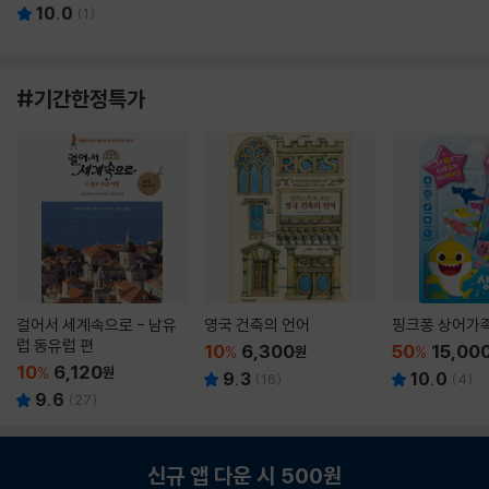
10.0
(
1
)
#기간한정특가
걸어서 세계속으로 - 남유
영국 건축의 언어
핑크퐁 상어가
럽 동유럽 편
10
6,300
50
15,00
%
원
%
10
6,120
%
원
9.3
10.0
(
16
)
(
4
)
9.6
(
27
)
신규 앱 다운 시 500원