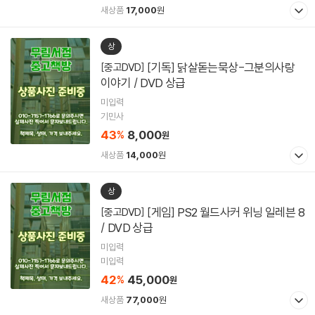
새상품
17,000
원
상
[기독] 닭살돋는묵상-그분의사랑
[중고DVD]
이야기 / DVD 상급
미입력
기민사
43
8,000
%
원
새상품
14,000
원
상
[게임] PS2 월드사커 위닝 일레븐 8
[중고DVD]
/ DVD 상급
미입력
미입력
42
45,000
%
원
새상품
77,000
원