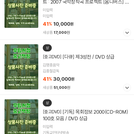
트 : 2007 국악창작곡 프로젝트 [옴니버스] /
DVD 상급
미입력
미입력
41
10,000
%
원
새상품
17,000
원
상
[다큐] 제3성전 / DVD 상급
[중고DVD]
김명종음악
김종철감독
41
30,000
%
원
새상품
51,000
원
상
[기독] 목회정보 2000(CD-ROM)
[중고DVD]
100호 모음 / DVD 상급
미입력
기독교인터넷방송