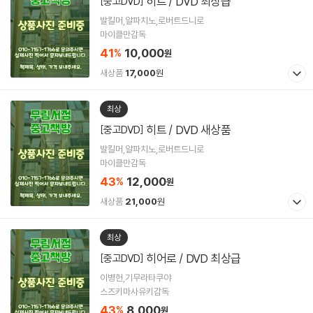
히트 / DVD 최상급
[중고DVD]
발킬머,알파치노,로버트드니로
마이클만감독
41
10,000
%
원
새상품
17,000
원
최상
히트 / DVD 새상품
[중고DVD]
발킬머,알파치노,로버트드니로
마이클만감독
43
12,000
%
원
새상품
21,000
원
최상
히어로 / DVD 최상급
[중고DVD]
이병헌,기무라타쿠야
스즈키마사유키감독
43
8,000
%
원