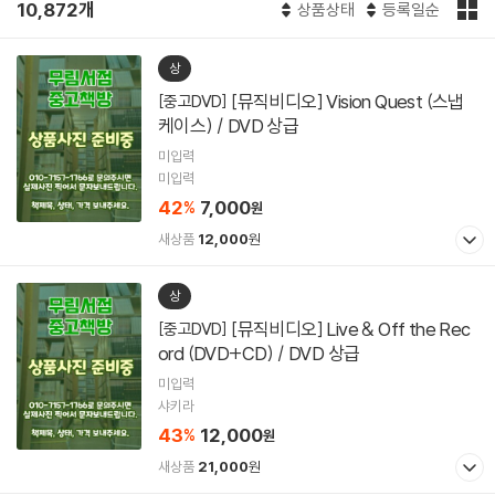
10,872개
상품상태
등록일순
상
[뮤직비디오] Vision Quest (스냅
[중고DVD]
케이스) / DVD 상급
미입력
미입력
42
7,000
%
원
새상품
12,000
원
상
[뮤직비디오] Live & Off the Rec
[중고DVD]
ord (DVD+CD) / DVD 상급
미입력
샤키라
43
12,000
%
원
새상품
21,000
원