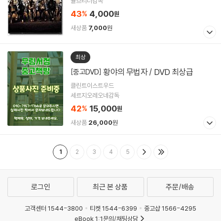
율브리너감독
43
4,000
%
원
새상품
7,000
원
최상
황야의 무법자 / DVD 최상급
[중고DVD]
클린트이스트우드
세르지오레오네감독
42
15,000
%
원
새상품
26,000
원
1
2
3
4
5
로그인
최근 본 상품
주문/배송
고객센터 1544-3800
티켓 1544-6399
중고샵 1566-4295
eBook 1:1문의/채팅상담