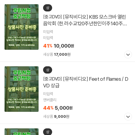
상
[뮤직비디오] KBS 모스크바 열린
[중고DVD]
음악회 (한.러수교120주년한인이주140주년
기념) / DVD 상급
미입력
미입력
41
10,000
%
원
새상품
17,000
원
상
[뮤직비디오] Feet of Flames / D
[중고DVD]
VD 상급
미입력
앤버클리
44
5,000
%
원
새상품
9,000
원
상