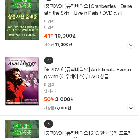
[뮤직비디오] Cranberries - Bene
[중고DVD]
ath the Skin - Live in Paris / DVD 상급
미입력
미입력
41
10,000
%
원
새상품
17,000
원
상
[뮤직비디오] An Intimate Evenin
[중고DVD]
g With (아우케이스) / DVD 상급
미입력
앤머레이
50
3,000
%
원
새상품
6,000
원
상
[뮤직비디오] 21C 한국음악 프로젝
[중고DVD]