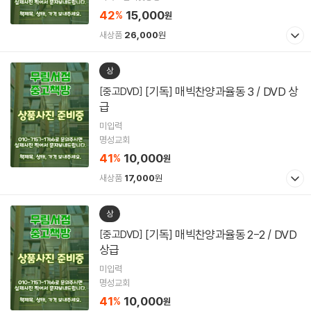
42
15,000
%
원
새상품
26,000
원
상
[기독] 매빅찬양과율동 3 / DVD 상
[중고DVD]
급
미입력
명성교회
41
10,000
%
원
새상품
17,000
원
상
[기독] 매빅찬양과율동 2-2 / DVD
[중고DVD]
상급
미입력
명성교회
41
10,000
%
원