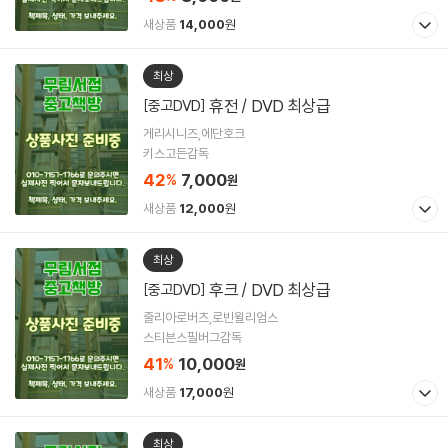
새상품
14,000
원
최상
휴전 / DVD 최상급
[중고DVD]
게리시니즈,에단호크
키스고든감독
42
7,000
%
원
새상품
12,000
원
최상
후크 / DVD 최상급
[중고DVD]
줄리아로버츠,로빈윌리엄스
스티븐스필버그감독
41
10,000
%
원
새상품
17,000
원
최상