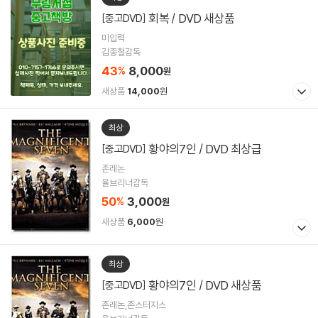
회복 / DVD 새상품
[중고DVD]
미입력
김종철감독
43
8,000
%
원
새상품
14,000
원
최상
황야의7인 / DVD 최상급
[중고DVD]
존레논
율브리너감독
50
3,000
%
원
새상품
6,000
원
최상
황야의7인 / DVD 새상품
[중고DVD]
존레논,존스터지스