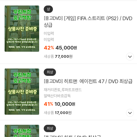
상
[게임] FIFA 스트리트 (PS2) / DVD
[중고DVD]
상급
미입력
미입력
42
45,000
%
원
새상품
77,000
원
최상
히트맨: 에이전트 47 / DVD 최상급
[중고DVD]
재커리퀸토,루퍼트프렌드
알렉산더바흐감독
41
10,000
%
원
새상품
17,000
원
최상