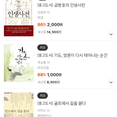
공병호의 인생사전
[중고도서]
공병호 저
해냄
86
2,000
%
원
새상품
14,500
원
최상
기도, 영혼이 다시 태어나는 순간
[중고도서]
곽승룡 저
바오로딸
88
1,000
%
원
새상품
8,500
원
최상
골프에서 길을 묻다
[중고도서]
이학오 저
쌤앤파커스