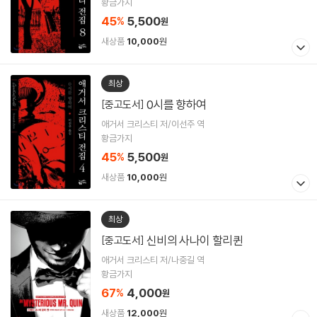
황금가지
45
5,500
%
원
새상품
10,000
원
최상
0시를 향하여
[중고도서]
애거서 크리스티 저/이선주 역
황금가지
45
5,500
%
원
새상품
10,000
원
최상
신비의 사나이 할리퀸
[중고도서]
애거서 크리스티 저/나중길 역
황금가지
67
4,000
%
원
새상품
12,000
원