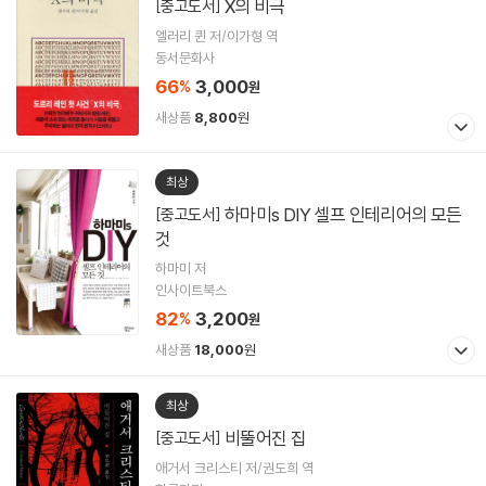
X의 비극
[중고도서]
엘러리 퀸 저/이가형 역
동서문화사
66
3,000
%
원
새상품
8,800
원
최상
하마미s DIY 셀프 인테리어의 모든
[중고도서]
것
하마미 저
인사이트북스
82
3,200
%
원
새상품
18,000
원
최상
비뚤어진 집
[중고도서]
애거서 크리스티 저/권도희 역