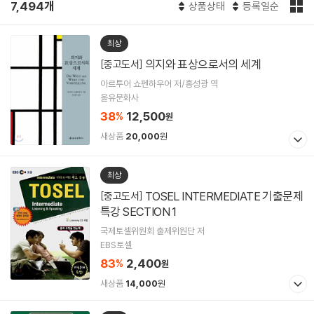
7,494개
상품상태
등록일순
최상
의지와 표상으로서의 세계
[중고도서]
아르투어 쇼펜하우어 저/홍성광 역
을유문화사
38
12,500
%
원
새상품
20,000
원
최상
TOSEL INTERMEDIATE 기출문제
[중고도서]
특강 SECTION 1
국제토셀위원회 출제위원단 저
EBS토셀
83
2,400
%
원
새상품
14,000
원