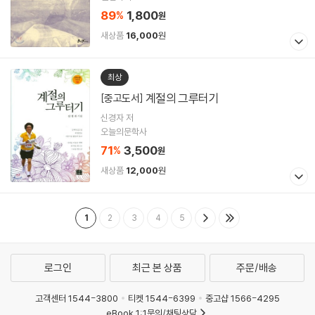
89
1,800
%
원
새상품
16,000
원
최상
계절의 그루터기
[중고도서]
신경자 저
오늘의문학사
71
3,500
%
원
새상품
12,000
원
1
2
3
4
5
로그인
최근 본 상품
주문/배송
고객센터 1544-3800
티켓 1544-6399
중고샵 1566-4295
eBook 1:1문의/채팅상담