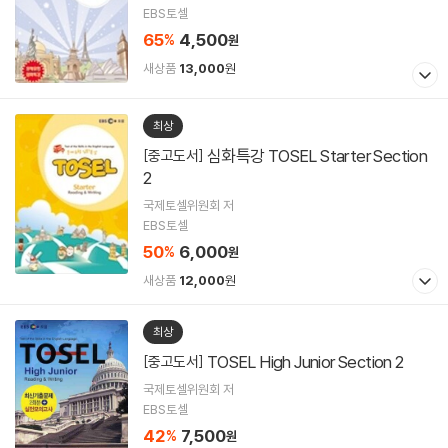
EBS토셀
65
4,500
%
원
새상품
13,000
원
최상
심화특강 TOSEL Starter Section
[중고도서]
2
국제토셀위원회 저
EBS토셀
50
6,000
%
원
새상품
12,000
원
최상
TOSEL High Junior Section 2
[중고도서]
국제토셀위원회 저
EBS토셀
42
7,500
%
원