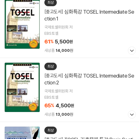
최상
심화특강 TOSEL Intermediate Se
[중고도서]
ction 1
국제토셀위원회 저
EBS토셀
61
5,500
%
원
새상품
14,000
원
최상
심화특강 TOSEL Intermediate Se
[중고도서]
ction 2
국제토셀위원회 저
EBS토셀
65
4,500
%
원
새상품
13,000
원
최상