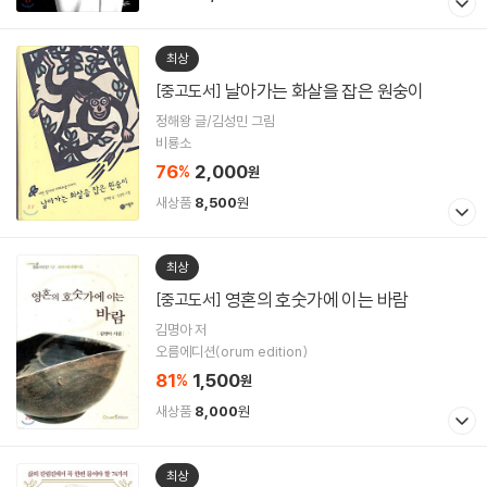
최상
날아가는 화살을 잡은 원숭이
[중고도서]
정해왕 글/김성민 그림
비룡소
76
2,000
%
원
새상품
8,500
원
최상
영혼의 호숫가에 이는 바람
[중고도서]
김명아 저
오름에디션(orum edition)
81
1,500
%
원
새상품
8,000
원
최상