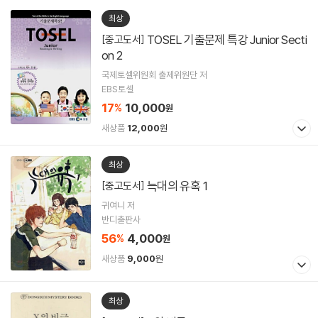
최상
TOSEL 기출문제 특강 Junior Secti
[중고도서]
on 2
국제토셀위원회 출제위원단 저
EBS토셀
17
10,000
%
원
새상품
12,000
원
최상
늑대의 유혹 1
[중고도서]
귀여니 저
반디출판사
56
4,000
%
원
새상품
9,000
원
최상