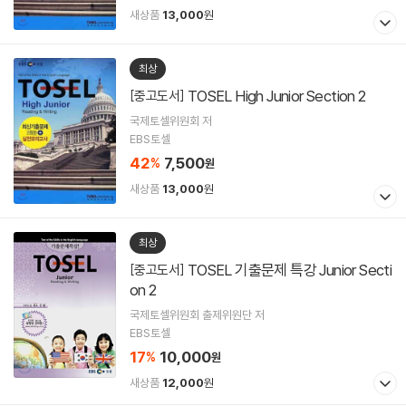
새상품
13,000
원
최상
TOSEL High Junior Section 2
[중고도서]
국제토셀위원회 저
EBS토셀
42
7,500
%
원
새상품
13,000
원
최상
TOSEL 기출문제 특강 Junior Secti
[중고도서]
on 2
국제토셀위원회 출제위원단 저
EBS토셀
17
10,000
%
원
새상품
12,000
원