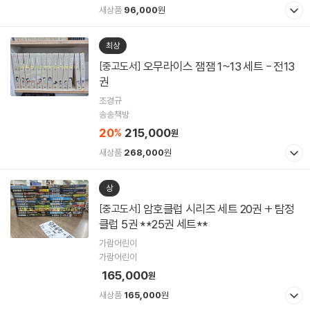
새상품
96,000
원
최상
오무라이스 잼잼 1~13 세트 - 전13
[중고도서]
권
조경규
송송책방
20
215,000
%
원
새상품
268,000
원
상
암호클럽 시리즈 세트 20권 + 탐정
[중고도서]
클럽 5권 **25권 세트**
가람어린이
가람어린이
165,000
원
새상품
165,000
원