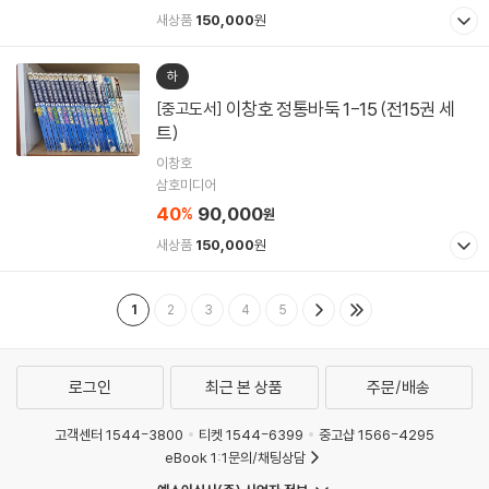
새상품
150,000
원
하
이창호 정통바둑 1-15 (전15권 세
[중고도서]
트)
이창호
삼호미디어
40
90,000
%
원
새상품
150,000
원
1
2
3
4
5
로그인
최근 본 상품
주문/배송
고객센터 1544-3800
티켓 1544-6399
중고샵 1566-4295
eBook 1:1문의/채팅상담