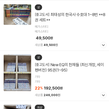
상
최태성의 한국사 수호대 1~8번 **8
[중고도서]
권 세트**
메가스터디
메가스터디
49,500
원
새상품
49,500
원
상
New EQ의 천재들 (최신개정, 세이
[중고도서]
펜버전) 95권(1~95)
기타
기타
22
192,500
%
원
새상품
246,000
원
최상