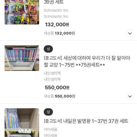
39권 세트
Scholastic Inc
Scholastic Inc
132,000
원
새상품
132,000
원
상
세상에 대하여 우리가 더 잘 알아야
[중고도서]
할 교양 1~75번 **75권세트**
내인생의책
내인생의책
550,000
원
새상품
550,000
원
상
내일은 발명왕 1~37번 37권 세트
[중고도서]
아이세움
아이세움