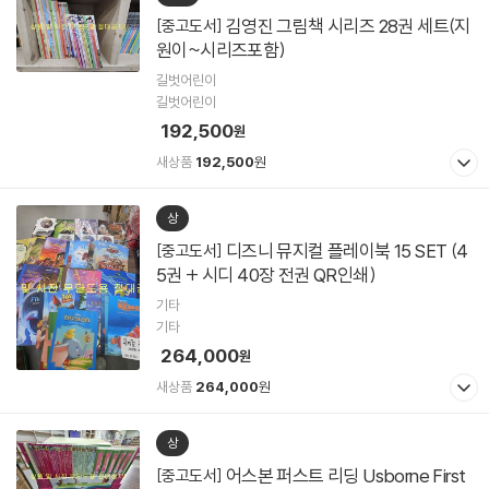
김영진 그림책 시리즈 28권 세트(지
[중고도서]
원이~시리즈포함)
길벗어린이
길벗어린이
192,500
원
새상품
192,500
원
상
디즈니 뮤지컬 플레이북 15 SET (4
[중고도서]
5권 + 시디 40장 전권 QR인쇄)
기타
기타
264,000
원
새상품
264,000
원
상
어스본 퍼스트 리딩 Usborne First
[중고도서]