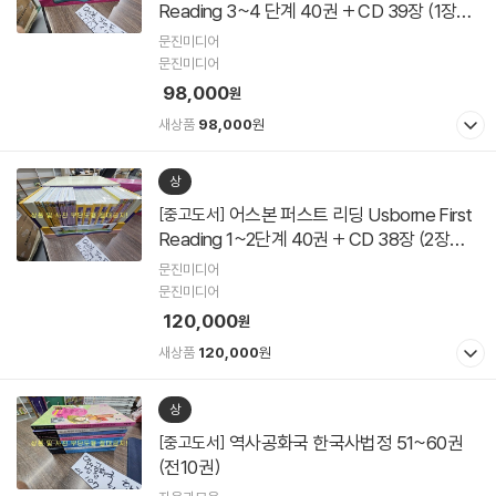
Reading 3~4 단계 40권 + CD 39장 (1장부
족) **40권 구매확정후 음원발송**
문진미디어
문진미디어
98,000
원
새상품
98,000
원
상
어스본 퍼스트 리딩 Usborne First
[중고도서]
Reading 1~2단계 40권 + CD 38장 (2장부
족) **40권 구매확정후 음원발송**
문진미디어
문진미디어
120,000
원
새상품
120,000
원
상
역사공화국 한국사법정 51~60권
[중고도서]
(전10권)