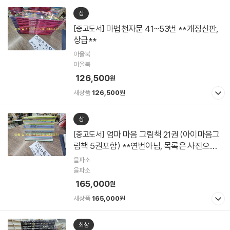
상
마법천자문 41~53번 **개정신판,
[중고도서]
상급**
아울북
아울북
126,500
원
새상품
126,500
원
상
엄마 마음 그림책 21권 (아이마음그
[중고도서]
림책 5권포함) **연번아님, 목록은 사진으로*
*
을파소
을파소
165,000
원
새상품
165,000
원
최상