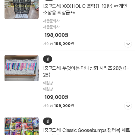
XXX HOLIC 홀릭(1-19완) **개인
[중고도서]
소장용 최상급**
서울문화사
서울문화사
198,000
원
새상품
198,000
원
상
무엇이든 마녀상회 시리즈 28권(1-
[중고도서]
28)
예림당
예림당
109,000
원
새상품
109,000
원
상
Classic Goosebumps 챕터북 세트
[중고도서]