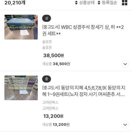
20,210개
상품상태
등록일순
상
WBC 성경주석 창세기 상, 하 **2
[중고도서]
권 세트**
솔로몬
솔로몬
38,500
원
새상품
38,500
원
중
동양의 지혜 4,5,6,7,8,9( 동양의 지
[중고도서]
혜 1~9권세트(노자.장자.사기.여씨춘추.서경.
시경)
고려원북스
고려원북스
13,200
원
새상품
13,200
원