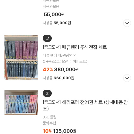
자음과모음
자음과모음
55,000
원
새상품
55,000
원
상
매튜헨리 주석전집 세트
[중고도서]
매튜 헨리 저/원광연 역
CH북스(크리스천다이제스트)
42
380,000
%
원
새상품
660,000
원
중
해리포터 전21권 세트 (상세내용 참
[중고도서]
조)
J.K. 롤링
문학수첩
10
135,000
%
원