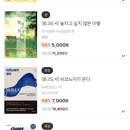
상
놓치고 싶지 않은 이별
[중고도서]
앤 타일러 저/공경희 역
멜론
55
5,000
%
원
새상품
11,200
원
최상
쉬코노미가 온다
[중고도서]
타파크로스 저
한스미디어
56
7,000
%
원
새상품
15,800
원
최상