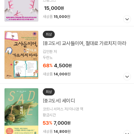
15,000
원
새상품
15,000
원
최상
교사들이여, 절대로 가르치지 마라
[중고도서]
김인환 저
두란노
68
4,500
%
원
새상품
14,000
원
최상
세이디
[중고도서]
코트니 서머스 저/이나경 역
황금시간
53
7,000
%
원
새상품
14,800
원