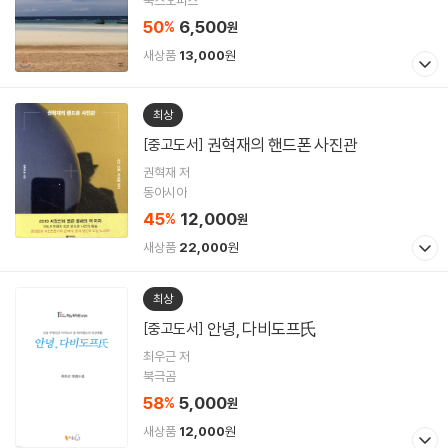
50
6,500
%
원
새상품
13,000
원
최상
권혁재의 핸드폰 사진관
[중고도서]
권혁재 저
동아시아
45
12,000
%
원
새상품
22,000
원
최상
안녕, 다비도프氏
[중고도서]
최우근 저
북극곰
58
5,000
%
원
새상품
12,000
원