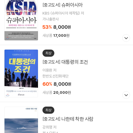
슈퍼아시아
[중고도서]
KBS 〈슈퍼아시아 제작팀〉 저
가나출판사
53
8,000
%
원
새상품
17,000
원
최상
대통령의 조건
[중고도서]
이용환 저
한반도선진화재단
60
8,000
%
원
새상품
20,000
원
최상
나한테 착한 사람
[중고도서]
강희명 저
북스오피스