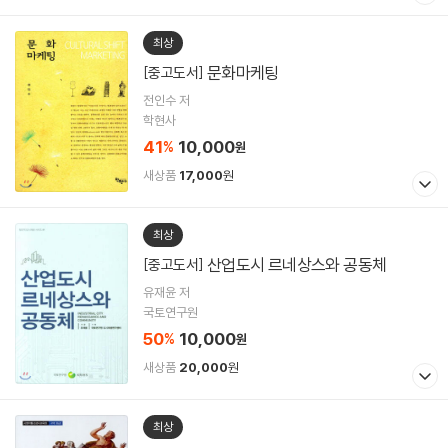
최상
문화마케팅
[중고도서]
전인수 저
학현사
41
10,000
%
원
새상품
17,000
원
최상
산업도시 르네상스와 공동체
[중고도서]
유재윤 저
국토연구원
50
10,000
%
원
새상품
20,000
원
최상