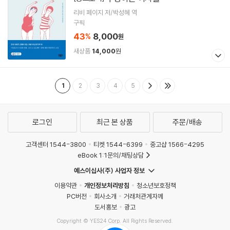
리비 페이지 저/박성혜 역
구픽
43
8,000
%
원
새상품
14,000
원
1
2
3
4
5
로그인
최근 본 상품
주문/배송
고객센터 1544-3800
티켓 1544-6399
중고샵 1566-4295
eBook 1:1문의/채팅상담
예스이십사(주) 사업자 정보
이용약관
개인정보처리방침
청소년보호정책
PC버전
회사소개
거래처관계자께
도서홍보
광고
Copyright © YES24 Corp. All Rights Reserved.
MATOM6