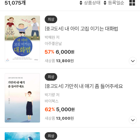
51,075개
상품상태
등록일순
최상
내 아이 고집 이기는 대화법
[중고도서]
박혜원 저
아주좋은날
57
6,000
%
원
새상품
13,800
원
최상
가만히 내 얘기 좀 들어주세요
[중고도서]
박기량 저
바이북스
62
5,000
%
원
새상품
13,000
원
최상