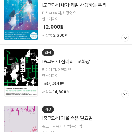
내가 제일 사랑하는 우리
[중고도서]
미사Misa 저/최정숙 역
한스미디어
12,000
원
새상품
3,600
원
최상
심리죄 : 교화장
[중고도서]
레이미 저/이연희 역
한스미디어
60,000
원
새상품
14,800
원
최상
거울 속은 일요일
[중고도서]
슈노 마사유키 저/박춘상 역
스핑크스