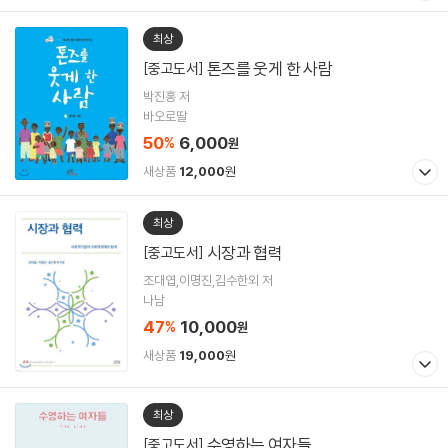
최상
톤즈를 웃게 한 사람
[중고도서]
박진홍 저
바오로딸
50
6,000
%
원
새상품
12,000
원
최상
시장과 협력
[중고도서]
조대엽,이명진,김수한외 저
나남
47
10,000
%
원
새상품
19,000
원
최상
수영하는 여자들
[중고도서]