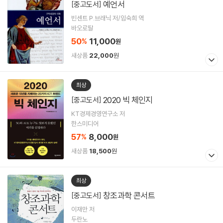
예언서
[중고도서]
빈센트 P.브래닉 저/임숙희 역
바오로딸
50
11,000
%
원
새상품
22,000
원
최상
2020 빅 체인지
[중고도서]
KT경제경영연구소 저
한스미디어
57
8,000
%
원
새상품
18,500
원
최상
창조과학 콘서트
[중고도서]
이재만 저
두란노