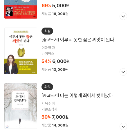
69
5,000
%
원
새상품
16,000
원
최상
이루지 못한 꿈은 씨앗이 된다
[중고도서]
이화영 저
바이북스
54
6,000
%
원
새상품
13,000
원
최상
나는 이렇게 죄에서 벗어났다
[중고도서]
박옥수 저
기쁜소식사
50
7,000
%
원
새상품
14,000
원