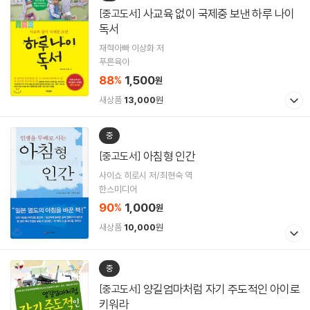
사교육 없이 국제중 보낸 하루 나이
[중고도서]
독서
재혁아빠 이상화 저
푸른육아
88
1,500
%
원
새상품
13,000
원
중
아침형 인간
[중고도서]
사이쇼 히로시 저/최현숙 역
한스미디어
90
1,000
%
원
새상품
10,000
원
중
양길엄마처럼 자기 주도적인 아이로
[중고도서]
키워라