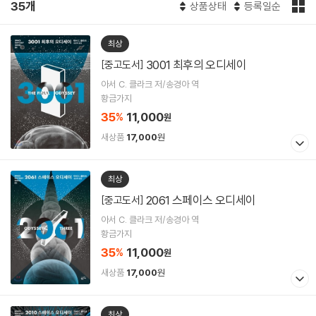
35개
상품상태
등록일순
최상
3001 최후의 오디세이
[중고도서]
아서 C. 클라크 저/송경아 역
황금가지
35
11,000
%
원
새상품
17,000
원
최상
2061 스페이스 오디세이
[중고도서]
아서 C. 클라크 저/송경아 역
황금가지
35
11,000
%
원
새상품
17,000
원
최상