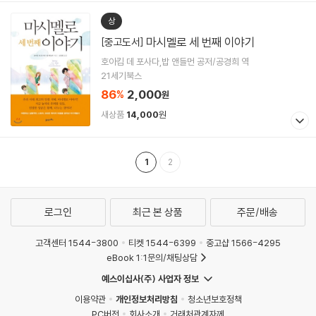
상
마시멜로 세 번째 이야기
[중고도서]
호아킴 데 포사다,밥 앤들먼 공저/공경희 역
21세기북스
86
2,000
%
원
새상품
14,000
원
1
2
로그인
최근 본 상품
주문/배송
고객센터 1544-3800
티켓 1544-6399
중고샵 1566-4295
eBook 1:1문의/채팅상담
예스이십사(주) 사업자 정보
이용약관
개인정보처리방침
청소년보호정책
PC버전
회사소개
거래처관계자께