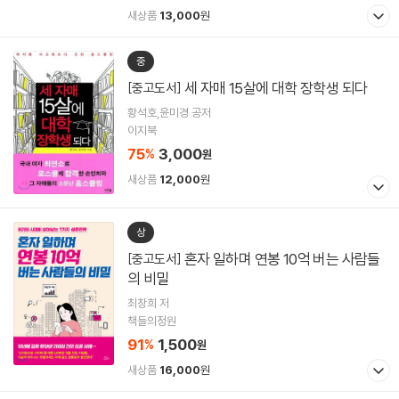
새상품
13,000
원
중
세 자매 15살에 대학 장학생 되다
[중고도서]
황석호,윤미경 공저
이지북
75
3,000
%
원
새상품
12,000
원
상
혼자 일하며 연봉 10억 버는 사람들
[중고도서]
의 비밀
최창희 저
책들의정원
91
1,500
%
원
새상품
16,000
원