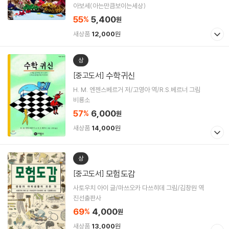
아보세(아는만큼보이는세상)
55
5,400
%
원
새상품
12,000
원
상
수학귀신
[중고도서]
H. M. 엔젠스베르거 저/고영아 역/R.S.베르너 그림
비룡소
57
6,000
%
원
새상품
14,000
원
상
모험도감
[중고도서]
사토우치 아이 글/마쓰오카 다쓰히데 그림/김창원 역
진선출판사
69
4,000
%
원
새상품
13,000
원