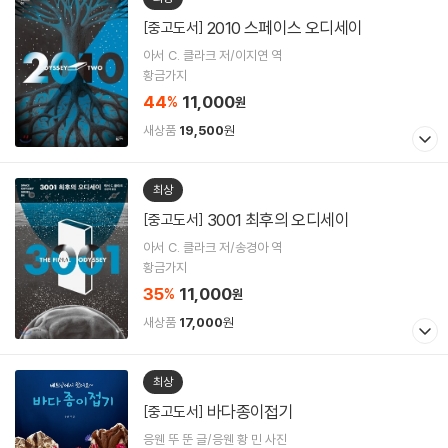
2010 스페이스 오디세이
[중고도서]
아서 C. 클라크 저/이지연 역
황금가지
44
11,000
%
원
새상품
19,500
원
최상
3001 최후의 오디세이
[중고도서]
아서 C. 클라크 저/송경아 역
황금가지
35
11,000
%
원
새상품
17,000
원
최상
바다종이접기
[중고도서]
응웬 뚜 뚠 글/응웬 황 민 사진