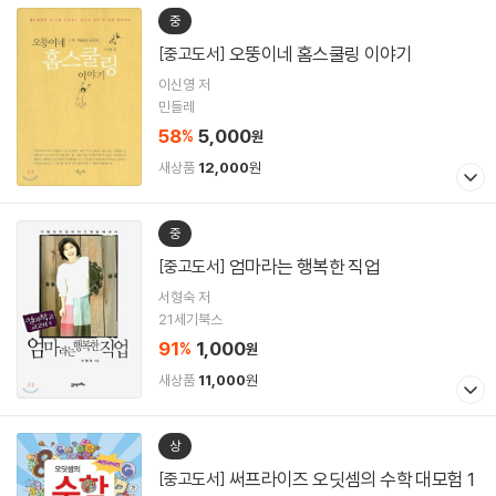
중
오뚱이네 홈스쿨링 이야기
[중고도서]
이신영 저
민들레
58
5,000
%
원
새상품
12,000
원
중
엄마라는 행복한 직업
[중고도서]
서형숙 저
21세기북스
91
1,000
%
원
새상품
11,000
원
상
써프라이즈 오딧셈의 수학 대모험 1
[중고도서]