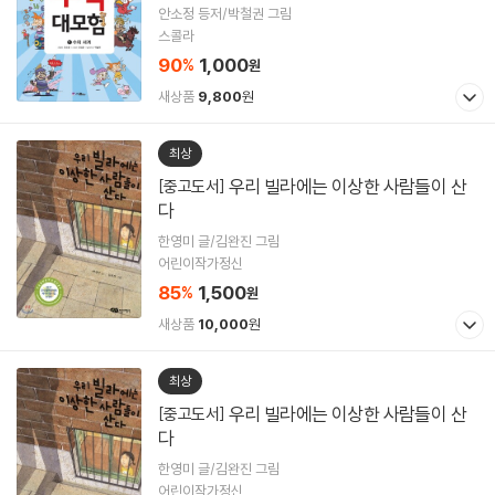
안소정 등저/박철권 그림
스콜라
90
1,000
%
원
새상품
9,800
원
최상
우리 빌라에는 이상한 사람들이 산
[중고도서]
다
한영미 글/김완진 그림
어린이작가정신
85
1,500
%
원
새상품
10,000
원
최상
우리 빌라에는 이상한 사람들이 산
[중고도서]
다
한영미 글/김완진 그림
어린이작가정신