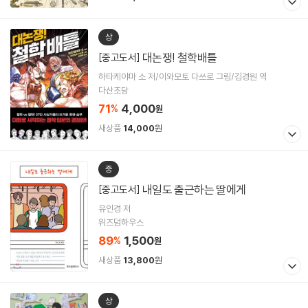
상
대논쟁! 철학배틀
[중고도서]
하타케야마 소 저/이와모토 다쓰로 그림/김경원 역
다산초당
71
4,000
%
원
새상품
14,000
원
중
내일도 출근하는 딸에게
[중고도서]
유인경 저
위즈덤하우스
89
1,500
%
원
새상품
13,800
원
상