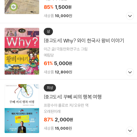
85
1,500
%
원
새상품
10,000
원
상
Why? 와이 한국사 왕비 이야기
[중고도서]
이근 글/극동만화연구소 그림
예림당
61
5,000
%
원
새상품
12,800
원
최상
꾸뻬 씨의 행복 여행
[중고도서]
프랑수아 를로르 저/오유란 역
오래된미래
87
2,000
%
원
새상품
15,000
원