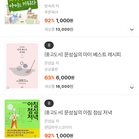
방숙희 저
푸른육아
92
1,000
%
원
새상품
13,000
원
중
문성실의 마이 베스트 레시피
[중고도서]
문성실 저
상상출판
63
6,000
%
원
새상품
16,000
원
중
문성실의 아침 점심 저녁
[중고도서]
문성실 저
랜덤하우스코리아
92
1,000
%
원