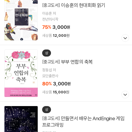
이승훈의 현대회화 읽기
[중고도서]
이승훈 저
천년의시작
75
3,000
%
원
새상품
12,000
원
상
부부 연합의 축복
[중고도서]
정동섭 저
요단출판사
80
3,000
%
원
새상품
15,000
원
상
만들면서 배우는 AndEngine 게임
[중고도서]
프로그래밍