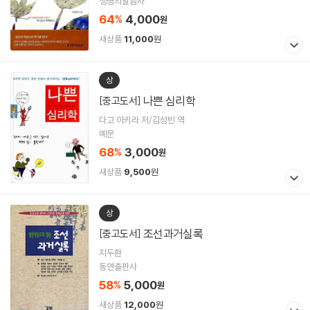
생명의말씀사
64
4,000
%
원
새상품
11,000
원
상
나쁜 심리학
[중고도서]
다고 아키라 저/김성빈 역
예문
68
3,000
%
원
새상품
9,500
원
상
조선과거실록
[중고도서]
지두환
동연출판사
58
5,000
%
원
새상품
12,000
원