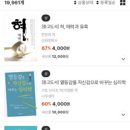
19,961개
상품상태
등록일순
상
혀, 매력과 유혹
[중고도서]
한창희 저
신원문화사
67
4,000
%
원
새상품
12,000
원
상
열등감을 자신감으로 바꾸는 심리학
[중고도서]
가토 다이조 저/이정환 역
나무생각
60
4,000
%
원
새상품
10,000
원
상