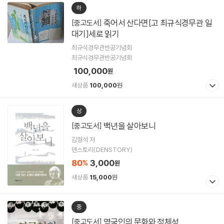
하
죽어서 산다면[고 최규식경무관 일
[중고도서]
대기]세로 읽기
최규식경무관반공기념회
최규식경무관반공기념회
100,000
원
새상품
100,000
원
상
백년을 살아보니
[중고도서]
김형석 저
덴스토리(DENSTORY)
80
3,000
%
원
새상품
15,000
원
중
영국인의 문화와 정체성
[중고도서]