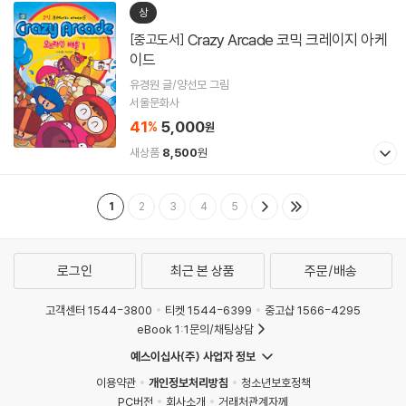
상
Crazy Arcade 코믹 크레이지 아케
[중고도서]
이드
유경원 글/양선모 그림
서울문화사
41
5,000
%
원
새상품
8,500
원
1
2
3
4
5
로그인
최근 본 상품
주문/배송
고객센터 1544-3800
티켓 1544-6399
중고샵 1566-4295
eBook 1:1문의/채팅상담
예스이십사(주) 사업자 정보
이용약관
개인정보처리방침
청소년보호정책
PC버전
회사소개
거래처관계자께