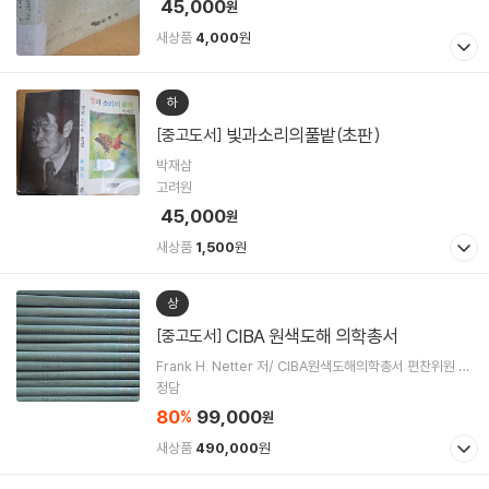
45,000
원
새상품
4,000
원
하
빛과소리의풀밭(초판)
[중고도서]
박재삼
고려원
45,000
원
새상품
1,500
원
상
CIBA 원색도해 의학총서
[중고도서]
Frank H. Netter 저/ CIBA원색도해의학총서 편찬위원 역
저
정담
80
99,000
%
원
새상품
490,000
원