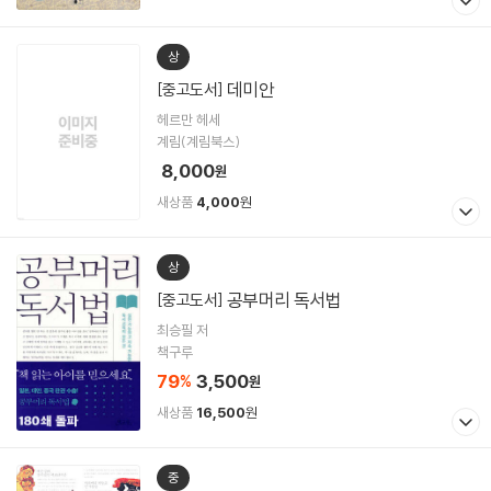
상
데미안
[중고도서]
헤르만 헤세
계림(계림북스)
8,000
원
새상품
4,000
원
상
공부머리 독서법
[중고도서]
최승필 저
책구루
79
3,500
%
원
새상품
16,500
원
중