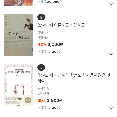
새상품
20,000
원
중
어른노릇 사람노릇
[중고도서]
박완서 저
작가정신
40
6,000
%
원
새상품
10,000
원
상
사랑하라 한번도 상처받지 않은 것
[중고도서]
처럼
류시화 편
오래된미래
65
3,500
%
원
새상품
10,000
원