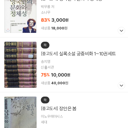
박무룡 저
소나무
83
3,000
%
원
새상품
18,000
원
하
실록소설 궁중비화 1~10권세트
[중고도서]
송지영
신흫서관
75
10,000
%
원
새상품
40,000
원
하
장안은 봄
[중고도서]
이노우에야시스
세대