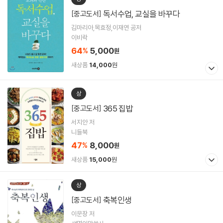
독서수업, 교실을 바꾸다
[중고도서]
김마리아,목효정,이재연 공저
이비락
64
5,000
%
원
새상품
14,000
원
상
365 집밥
[중고도서]
서지안 저
니들북
47
8,000
%
원
새상품
15,000
원
상
축복인생
[중고도서]
이문장 저