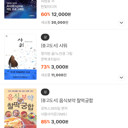
최원효 저
한빛미디어
60
12,000
%
원
새상품
30,000
원
상
샤워
[중고도서]
정지원 글/노인경 그림
문학과지성사
73
3,000
%
원
새상품
11,000
원
상
음식보약 찰떡궁합
[중고도서]
로하스365팀 편저
사람사이로(SMS)
85
3,000
%
원