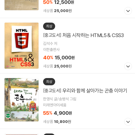
50
12,500
%
원
새상품
25,000
원
최상
처음 시작하는 HTML5 & CSS3
[중고도서]
김석수 저
이한출판사
40
15,000
%
원
새상품
25,000
원
최상
우리와 함께 살아가는 곤충 이야기
[중고도서]
한영식 글/송병석 그림
미래엔아이세움
55
4,900
%
원
새상품
10,800
원