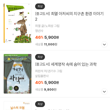
최상
최열 아저씨의 지구촌 환경 이야기
[중고도서]
2
최열 글/노희성 그림
청년사
46
5,900
%
원
새상품
11,000
원
최상
세계명작 속에 숨어 있는 과학
[중고도서]
최원석 저/권기수 그림
살림출판사
40
5,900
%
원
새상품
9,800
원
최상