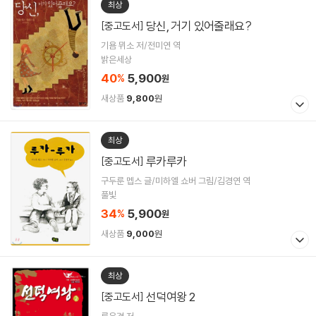
최상
당신, 거기 있어줄래요?
[중고도서]
기욤 뮈소 저/전미연 역
밝은세상
40
5,900
%
원
새상품
9,800
원
최상
루카루카
[중고도서]
구두룬 멥스 글/미하엘 쇼버 그림/김경연 역
풀빛
34
5,900
%
원
새상품
9,000
원
최상
선덕여왕 2
[중고도서]