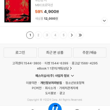
류은경 저
MBC프로덕션
59
4,900
%
원
새상품
12,000
원
1
2
3
4
5
로그인
최근 본 상품
주문/배송
고객센터 1544-3800
티켓 1544-6399
중고샵 1566-4295
eBook 1:1문의/채팅상담
예스이십사(주) 사업자 정보
이용약관
개인정보처리방침
청소년보호정책
PC버전
회사소개
거래처관계자께
도서홍보
광고
Copyright © YES24 Corp. All Rights Reserved.
MATOM16