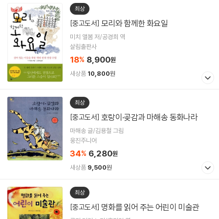
최상
모리와 함께한 화요일
[중고도서]
미치 앨봄 저/공경희 역
살림출판사
18
8,900
%
원
새상품
10,800
원
최상
호랑이·곶감과 마해송 동화나라
[중고도서]
마해송 글/김용철 그림
웅진주니어
34
6,280
%
원
새상품
9,500
원
최상
명화를 읽어 주는 어린이 미술관
[중고도서]