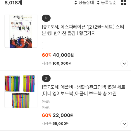
6,018개
상품상태
등록일순
하
데스퍼레이션 1,2 (2권~세트) 스티
[중고도서]
븐 킹| 한기찬 옮김 | 황금가지
.
.
60
40,000
%
원
새상품
100,000
원
중
애플비 -생활습관그림책 15권 세트
[중고도서]
,미니 영어보드북 ,애플비 보드북 총 31권
애플비
애플비
60
22,000
%
원
새상품
55,000
원