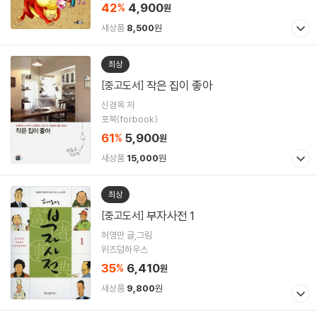
42
4,900
%
원
새상품
8,500
원
최상
작은 집이 좋아
[중고도서]
신경옥 저
포북(forbook)
61
5,900
%
원
새상품
15,000
원
최상
부자사전 1
[중고도서]
허영만 글,그림
위즈덤하우스
35
6,410
%
원
새상품
9,800
원