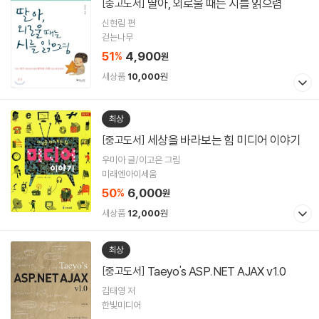
딸아, 외로울 때는 시를 읽으렴
[중고도서]
신현림 편
걷는나무
51
4,900
%
원
새상품
10,000
원
최상
세상을 바라보는 힘 미디어 이야기
[중고도서]
우미아 글/이고은 그림
미래엔아이세움
50
6,000
%
원
새상품
12,000
원
최상
Taeyo's ASP.NET AJAX v1.0
[중고도서]
김태영 저
한빛미디어