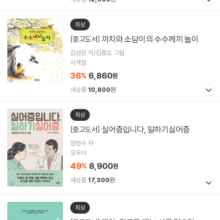
최상
까치와 소담이의 수수께끼 놀이
[중고도서]
김성은 저/김종도 그림
사계절
36
6,860
%
원
새상품
10,800
원
최상
실어증입니다, 일하기싫어증
[중고도서]
양경수 저
오우아
49
8,900
%
원
새상품
17,300
원
최상