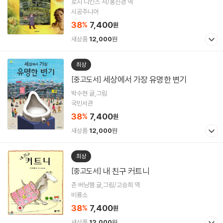
로지 디킨스 저/홍진경 역
시공주니어
38
7,400
%
원
새상품
12,000
원
최상
세상에서 가장 유명한 변기
[중고도서]
박수현 글,그림
국민서관
38
7,400
%
원
새상품
12,000
원
최상
내 친구 커트니
[중고도서]
존 버닝햄 글,그림/고승희 역
비룡소
38
7,400
%
원
새상품
12,000
원