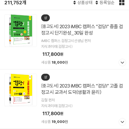
211,752개
상품상태
등록일순
상
2023 iMBC 캠퍼스 “검당i” 중졸 검
[중고도서]
정고시 단기완성_30일 완성
iMBC 캠퍼스 검정고시선생님 편저
지식과미래(검정고시)
117,800
원
새상품
18,000
원
상
2023 iMBC 캠퍼스 “검당i” 고졸 검
[중고도서]
정고시 교과서 도덕(생활과 윤리)
김철 편저
지식과미래(검정고시)
117,800
원
새상품
19,000
원