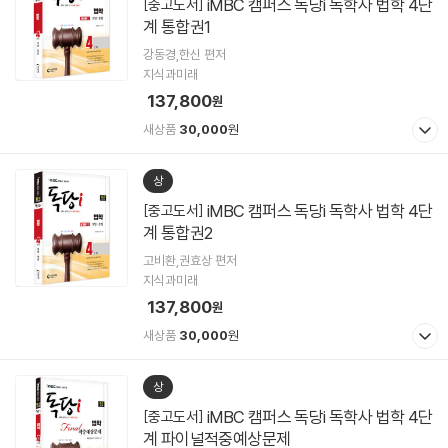
iMBC 캠퍼스 독당i 독학사 법학 4단
[중고도서]
계 통합권1
강동경,한신 편저
지식과미래
137,800
원
새상품
30,000
원
상
iMBC 캠퍼스 독당i 독학사 법학 4단
[중고도서]
계 통합권2
고비환,권효상 편저
지식과미래
137,800
원
새상품
30,000
원
상
iMBC 캠퍼스 독당i 독학사 법학 4단
[중고도서]
계 파이널적중예상문제