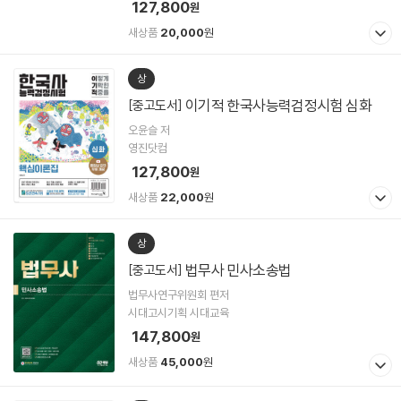
127,800
원
새상품
20,000
원
상
이기적 한국사능력검정시험 심화
[중고도서]
오윤슬 저
영진닷컴
127,800
원
새상품
22,000
원
상
법무사 민사소송법
[중고도서]
법무사연구위원회 편저
시대고시기획 시대교육
147,800
원
새상품
45,000
원