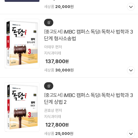
새상품
20,000
원
상
iMBC 캠퍼스 독당i 독학사 법학과 3
[중고도서]
단계 형사소송법
이태우 편저
지식과미래
137,800
원
새상품
30,000
원
상
iMBC 캠퍼스 독당i 독학사 법학과 3
[중고도서]
단계 상법 2
권효상 편저
지식과미래
127,800
원
새상품
25,000
원