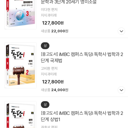
문학과 3단계 20세기 영미소설
이다현 편저
지식과미래
127,800
원
새상품
22,000
원
상
iMBC 캠퍼스 독당i 독학사 법학과 2
[중고도서]
단계 국제법
고비환 편저
지식과미래
127,800
원
새상품
24,000
원
상
iMBC 캠퍼스 독당i 독학사 법학과 2
[중고도서]
단계 상법1
권효상 편저