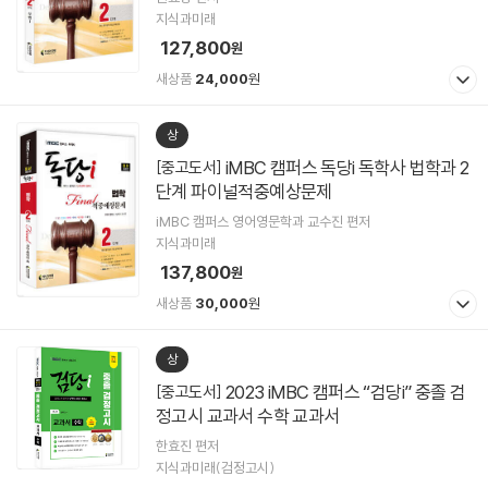
지식과미래
127,800
원
새상품
24,000
원
상
iMBC 캠퍼스 독당i 독학사 법학과 2
[중고도서]
단계 파이널적중예상문제
iMBC 캠퍼스 영어영문학과 교수진 편저
지식과미래
137,800
원
새상품
30,000
원
상
2023 iMBC 캠퍼스 “검당i” 중졸 검
[중고도서]
정고시 교과서 수학 교과서
한효진 편저
지식과미래(검정고시)