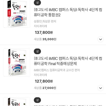
상
iMBC 캠퍼스 독당i 독학사 4단계 컴
[중고도서]
퓨터공학 통합권2
성중안,최성운 편저
지식과미래
137,800
원
새상품
35,000
원
상
iMBC 캠퍼스 독당i 독학사 4단계 컴
[중고도서]
퓨터공학 Final 적중예상문제
iMBC캠퍼스 컴퓨터공학과 교수진 편저
지식과미래
127,800
원
새상품
27,000
원
상