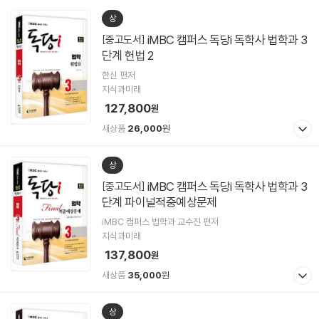
상
iMBC 캠퍼스 독당i 독학사 법학과 3
[중고도서]
단계 헌법 2
한신 편저
지식과미래
127,800
원
새상품
26,000
원
상
iMBC 캠퍼스 독당i 독학사 법학과 3
[중고도서]
단계 파이널적중예상문제
iMBC 캠퍼스 법학과 교수진 편저
지식과미래
137,800
원
새상품
35,000
원
상