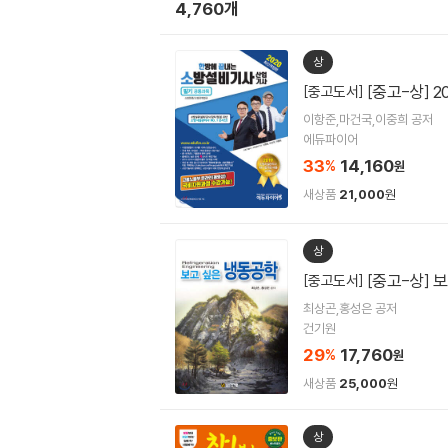
4,760개
상
[중고-상] 
[중고도서]
이항준,마건국,이중희 공저
에듀파이어
33
14,160
%
원
새상품
21,000
원
상
[중고-상] 
[중고도서]
최상곤,홍성은 공저
건기원
29
17,760
%
원
새상품
25,000
원
상