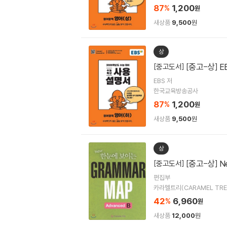
87
1,200
%
원
새상품
9,500
원
상
[중고-상] 
[중고도서]
EBS 저
한국교육방송공사
87
1,200
%
원
새상품
9,500
원
상
[중고-상] N
[중고도서]
편집부
카라멜트리(CARAMEL TRE
42
6,960
%
원
새상품
12,000
원