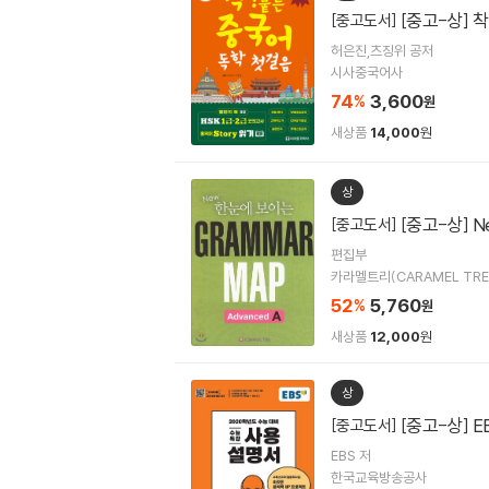
[중고-상] 
[중고도서]
허은진,츠징위 공저
시사중국어사
74
3,600
%
원
새상품
14,000
원
상
[중고-상] N
[중고도서]
편집부
카라멜트리(CARAMEL TRE
52
5,760
%
원
새상품
12,000
원
상
[중고-상] 
[중고도서]
EBS 저
한국교육방송공사