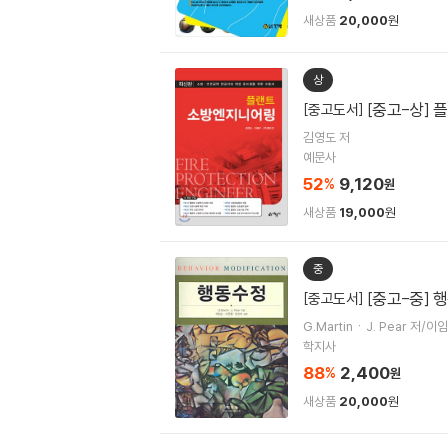
새상품
20,000
원
상
[중고-상]
[중고도서]
김영도 저
예문사
52
9,120
%
원
새상품
19,000
원
중
[중고-중] 
[중고도서]
G.MartinㆍJ. Pear 저/이
학지사
88
2,400
%
원
새상품
20,000
원