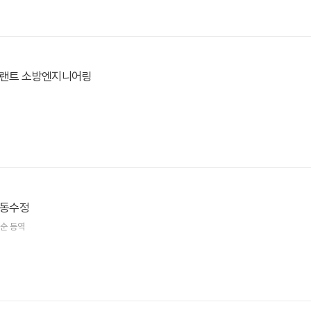
 플랜트 소방엔지니어링
행동수정
임순 등역