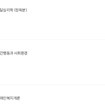
발달심리학 (정옥분)
 인간행동과 사회환경
 장애인복지개론