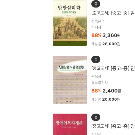
중
[중고-중] 
[중고도서]
정옥분 저
학지사
88
3,360
%
원
새상품
28,000
원
중
[중고-중]
[중고도서]
권육상
유풍출판사
88
2,400
%
원
새상품
20,000
원
중
[중고-중]
[중고도서]
정무성