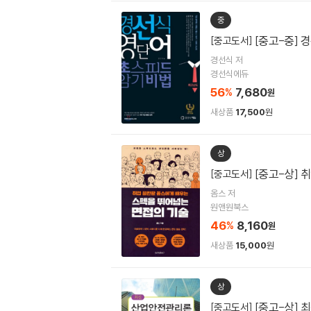
중
[중고-중] 
[중고도서]
경선식 저
경선식에듀
56
7,680
%
원
새상품
17,500
원
상
[중고-상] 
[중고도서]
옴스 저
원앤원북스
46
8,160
%
원
새상품
15,000
원
상
[중고-상]
[중고도서]