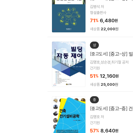
김병석 저
형설출판사
71
6,480
%
원
새상품
22,000
원
상
[중고-상] 
[중고도서]
김명호,성순경,최기철 공저
건기원
51
12,160
%
원
새상품
25,000
원
중
[중고-중]
[중고도서]
김명호 저
건기원
57
8,640
%
원