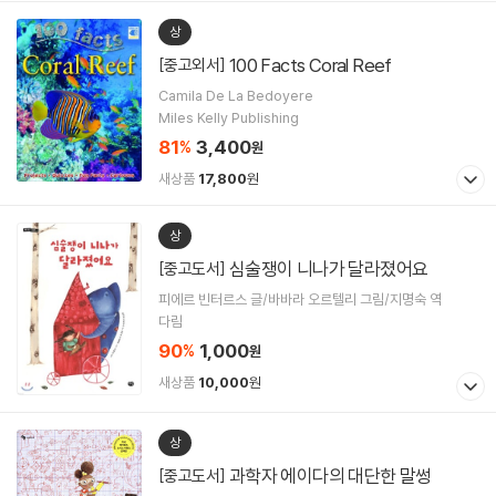
상
100 Facts Coral Reef
[중고외서]
Camila De La Bedoyere
Miles Kelly Publishing
81
3,400
%
원
새상품
17,800
원
상
심술쟁이 니나가 달라졌어요
[중고도서]
피에르 빈터르스 글/바바라 오르텔리 그림/지명숙 역
다림
90
1,000
%
원
새상품
10,000
원
상
과학자 에이다의 대단한 말썽
[중고도서]