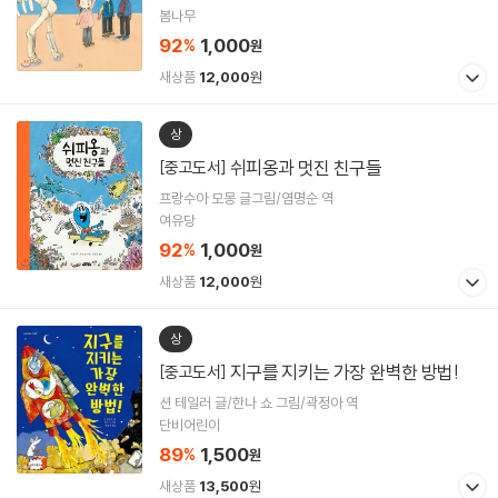
봄나무
92
1,000
%
원
새상품
12,000
원
상
쉬피옹과 멋진 친구들
[중고도서]
프랑수아 모몽 글그림/염명순 역
여유당
92
1,000
%
원
새상품
12,000
원
상
지구를 지키는 가장 완벽한 방법!
[중고도서]
션 테일러 글/한나 쇼 그림/곽정아 역
단비어린이
89
1,500
%
원
새상품
13,500
원