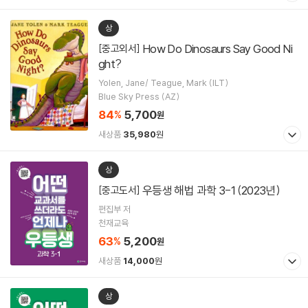
상
How Do Dinosaurs Say Good Ni
[중고외서]
ght?
Yolen, Jane/ Teague, Mark (ILT)
Blue Sky Press (AZ)
84
5,700
%
원
새상품
35,980
원
상
우등생 해법 과학 3-1 (2023년)
[중고도서]
편집부 저
천재교육
63
5,200
%
원
새상품
14,000
원
상