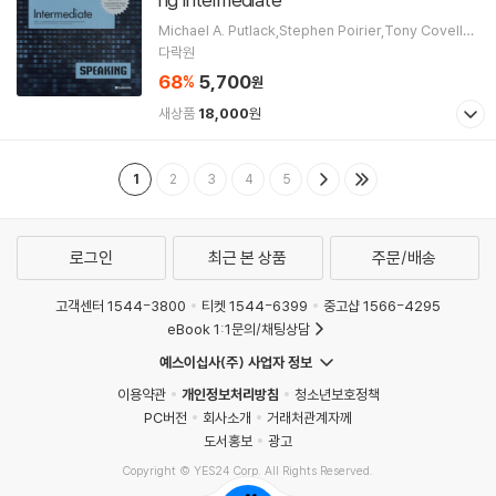
Michael A. Putlack,Stephen Poirier,Tony Covello
저
다락원
68
5,700
%
원
새상품
18,000
원
1
2
3
4
5
로그인
최근 본 상품
주문/배송
고객센터 1544-3800
티켓 1544-6399
중고샵 1566-4295
eBook 1:1문의/채팅상담
예스이십사(주) 사업자 정보
이용약관
개인정보처리방침
청소년보호정책
PC버전
회사소개
거래처관계자께
도서홍보
광고
Copyright © YES24 Corp. All Rights Reserved.
MATOM7