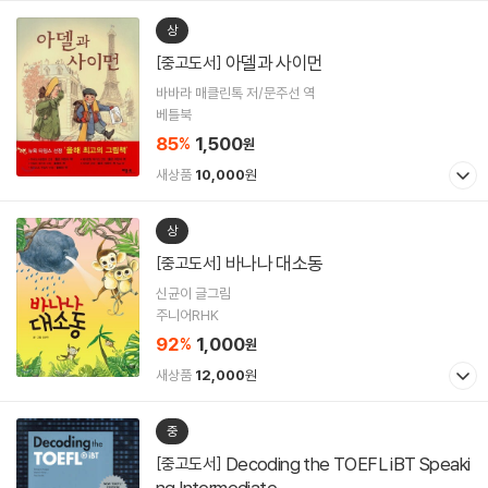
상
아델과 사이먼
[중고도서]
바바라 매클린톡 저/문주선 역
베틀북
85
1,500
%
원
새상품
10,000
원
상
바나나 대소동
[중고도서]
신균이 글그림
주니어RHK
92
1,000
%
원
새상품
12,000
원
중
Decoding the TOEFL iBT Speaki
[중고도서]
ng Intermediate