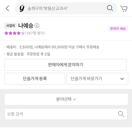
나예승
사업자
판매자 배송
판매자 만족도 4점
(187명 평가)
배송비 : 3,500원, 나예승에서 60,000원 이상 구매시 무료배송
평균 발송일 : 주문완료 후 2일
판매자에게 문의하기
단골가게 등록
분야선택