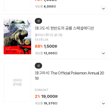
새상품
4,000
원
상
한반도의 공룡 스페셜에디션
[중고도서]
올리브스튜디오 글그림
킨더주니어
88
1,500
%
원
새상품
13,000
원
상
The Official Pokemon Annual 20
[중고외서]
19
EGMONT
2
19,000
%
원
새상품
19,370
원