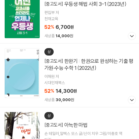
우등생 해법 사회 3-1 (2023년)
[중고도서]
편집부 저
천재교육
52
6,700
%
원
새상품
14,000
원
상
한완기 : 한권으로 완성하는 기출 평
[중고도서]
가원·수능 수학 1 (2022년)
이해원 저
시대인재북스
52
14,300
%
원
새상품
30,000
원
상
아늑한 마법
[중고도서]
숀 테일러,알렉스 모스 글/신이 치우 그림/이충호 역