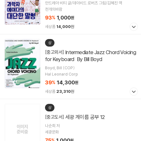
안드레아 비티 글/데이비드 로버츠 그림/김혜진 역
천개의바람
93
1,000
%
원
새상품
14,000
원
상
Intermediate Jazz Chord Voicing
[중고외서]
for Keyboard: By Bill Boyd
Boyd, Bill (COP)
Hal Leonard Corp
39
14,300
%
원
새상품
23,310
원
상
세광 계이름 공부 12
[중고도서]
나순희 저
세광문화
75
1,000
%
원