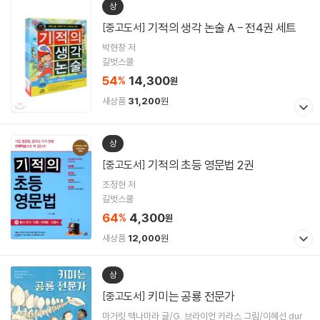
상
기적의 생각 논술 A - 전4권 세트
[중고도서]
박현창 저
길벗스쿨
54
14,300
%
원
새상품
31,200
원
상
기적의 초등 영문법 2권
[중고도서]
조정현 저
길벗스쿨
64
4,300
%
원
새상품
12,000
원
상
키미는 공룡 전문가
[중고도서]
마거릿 맥나마라 글/G. 브라이언 카라스 그림/이혜선 dur