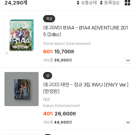
24,290개
상품상태
등록일순
최상
B1A4 - B1A4 ADVENTURE 201
[중고DVD]
5 (2disc)
Stone Music Entertainment
60
15,700
%
원
새상품
39,000
원
상
태연 - 정규 3집 INVU [ENVY Ver.]
[중고CD]
[한정판]
태연
Kakao Entertainment
40
26,600
%
원
새상품
44,000
원