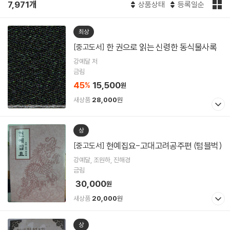
7,971개
상품상태
등록일순
최상
한 권으로 읽는 신령한 동식물사록
[중고도서]
강예달 저
금림
45
15,500
%
원
새상품
28,000
원
상
현예집요-고대고려공주편 (텀블벅)
[중고도서]
강예달, 조원하, 진해경
금림
30,000
원
새상품
20,000
원
상