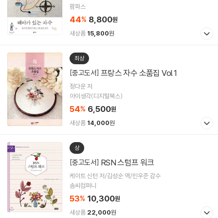
팜파스
44
8,800
%
원
새상품
15,800
원
최상
프랑스 자수 소품집 Vol.1
[중고도서]
정다운 저
아이생각(디지털북스)
54
6,500
%
원
새상품
14,000
원
상
RSN 스텀프 워크
[중고도서]
케이트 신턴 저/김성순 역/민우준 감수
솜씨컴퍼니
53
10,300
%
원
새상품
22,000
원