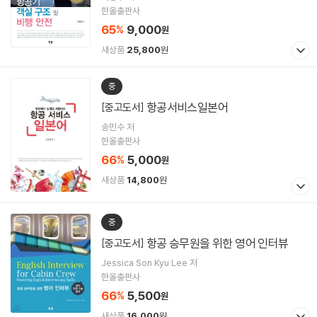
한올출판사
65
9,000
%
원
새상품
25,800
원
중
항공서비스일본어
[중고도서]
송민수 저
한올출판사
66
5,000
%
원
새상품
14,800
원
중
항공 승무원을 위한 영어 인터뷰
[중고도서]
Jessica Son Kyu Lee 저
한올출판사
66
5,500
%
원
새상품
16,000
원