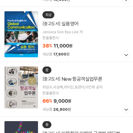
최상
실용영어
[중고도서]
Jessica Son Kyu Lee 저
한올출판사
38
11,000
%
원
새상품
17,800
원
중
New 항공객실업무론
[중고도서]
최성수,서승혜,라미진,표경아,이인희 공저
한올출판사
66
9,000
%
원
새상품
26,800
원
중