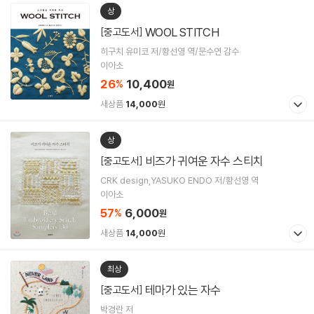
상
WOOL STITCH
[중고도서]
히구치 유미코 저/황선영 역/문수연 감수
이아소
26
10,400
%
원
새상품
14,000
원
상
비즈가 귀여운 자수 스티치
[중고도서]
CRK design,YASUKO ENDO 저/황선영 역
이아소
57
6,000
%
원
새상품
14,000
원
최상
테마가 있는 자수
[중고도서]
박경란 저