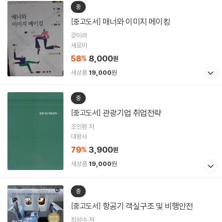
중
매너와 이미지 메이킹
[중고도서]
강미라
새로미
58
8,000
%
원
새상품
19,000
원
중
관광기업 취업전략
[중고도서]
조인환 저
대왕사
79
3,900
%
원
새상품
19,000
원
중
항공기 객실구조 및 비행안전
[중고도서]
최성수 저