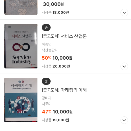
30,000
원
새상품
18,000
원
중
서비스 산업론
[중고도서]
하종명
백산출판사
50
10,000
%
원
새상품
20,000
원
중
마케팅의 이해
[중고도서]
강미라
새로미
47
10,000
%
원
새상품
19,000
원