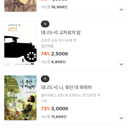
새상품
10,000
원
하
교차로의 밤
[중고도서]
조르주 심농 저/이상해 역
열린책들
74
2,500
%
원
새상품
9,800
원
하
나, 후안 데 파레하
[중고도서]
엘리자베스 보튼 데 트레비뇨 저/김우창 역
다른
73
3,000
%
원
새상품
11,000
원