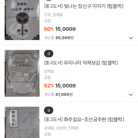
빛나는 장신구 이야기 (텀블벅)
[중고도서]
므로, 강예달
금림
50
15,000
%
원
새상품
30,000
원
상
우리나라 약재보감 (텀블벅)
[중고도서]
강예달
금림
52
15,000
%
원
새상품
31,000
원
상
화주집요-조선공주편 (텀블벅)
[중고도서]
강예달, 조원하, 진해경
금림