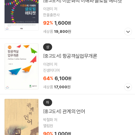
이문화의 이해와 글로벌 에티켓
[중고도서]
이경미 저
한올출판사
92
1,600
%
원
새상품
19,800
원
상
항공객실업무개론
[중고도서]
이경미 저
진샘미디어
64
6,100
%
원
새상품
17,000
원
하
관계의 언어
[중고도서]
박철화 저
열림원
90
1,000
%
원