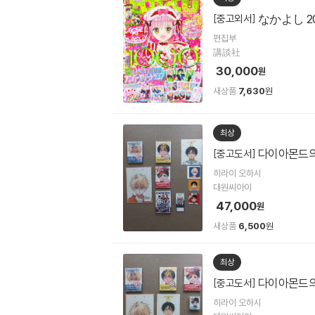
なかよし 2
[중고외서]
편집부
講談社
30,000
원
새상품
7,630
원
최상
다이아몬드의
[중고도서]
히라이 오하시
대원씨아이
47,000
원
새상품
6,500
원
최상
다이아몬드의
[중고도서]
히라이 오하시