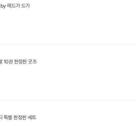
 by 에드가 드가
 10권 한정판 굿즈
지 특별 한정판 세트