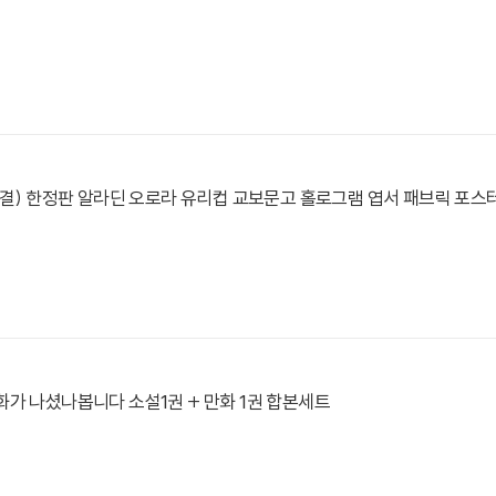
완결) 한정판 알라딘 오로라 유리컵 교보문고 홀로그램 엽서 패브릭 포스
가 나셨나봅니다 소설1권 + 만화 1권 합본세트