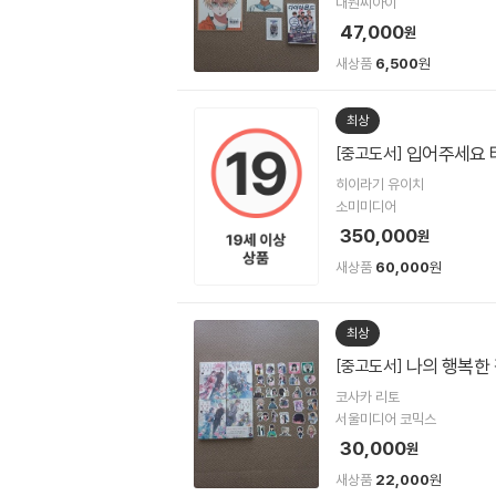
대원씨아이
47,000
원
새상품
6,500
원
최상
입어주세요 타
[중고도서]
히이라기 유이치
소미미디어
350,000
원
새상품
60,000
원
최상
나의 행복한 
[중고도서]
코사카 리토
서울미디어 코믹스
30,000
원
새상품
22,000
원