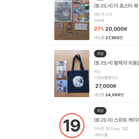
더 포스터 북
[중고도서]
에드가 드가
아르테
27
20,000
%
원
새상품
27,500
원
최상
황제의 외동딸
[중고도서]
리노
디앤씨웹툰비즈
27,000
원
새상품
24,000
원
최상
스위트 케이
[중고도서]
이수련 저/Coyo 그림
나비노블