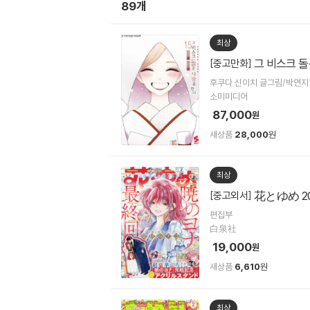
89개
최상
그 비스크 돌
[중고만화]
후쿠다 신이치 글그림/박연지
소미미디어
87,000
원
새상품
28,000
원
최상
花とゆめ 2
[중고외서]
편집부
白泉社
19,000
원
새상품
6,610
원
최상