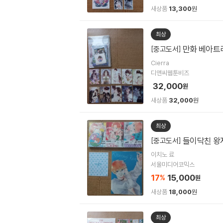
새상품
13,300
원
최상
만화 베아트
[중고도서]
Cierra
디앤씨웹툰비즈
32,000
원
새상품
32,000
원
최상
들이닥친 왕자
[중고도서]
이치노 료
서울미디어코믹스
17
15,000
%
원
새상품
18,000
원
최상