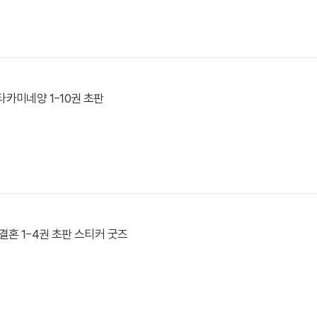
카미네양 1-10권 초판
결혼 1-4권 초판 스티커 굿즈