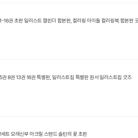
1-16권 초판 일러스트 캘린더 합본판, 컬러링 아이돌 컬러링북 합본판 
5권 8권 13권 16권 특별판, 일러스트집 특별판 원서 일러스트집 굿즈
2세트 모래신부 아크릴 스탠드 술탄의 꽃 초판