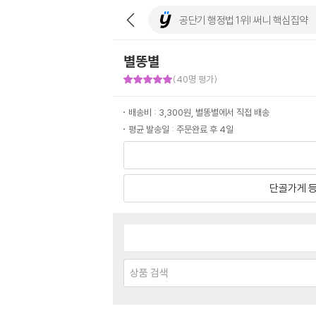
별똥별
판매자 만족도 5점
(40명 평가)
배송비 : 3,300원, 별똥별에서 직접 배송
평균 발송일 : 주문완료 후 4일
단골가게 