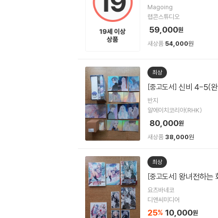
Magoing
랩콘스튜디오
59,000
원
새상품
54,000
원
최상
신비 4-5(
[중고도서]
반지
알에이치코리아(RHK)
80,000
원
새상품
38,000
원
최상
왕녀전하는 화
[중고도서]
요츠바네코
디앤씨미디어
25
10,000
%
원