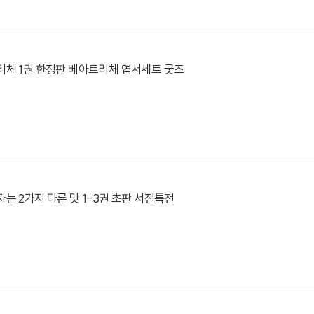
리체 1권 한정판 베아트리체 엽서세트 굿즈
는 2가지 다른 맛 1-3권 초판 서점특전