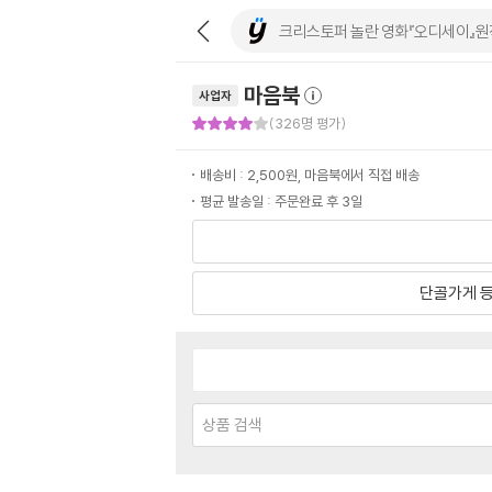
마음북
사업자
판매자 만족도 4점
(326명 평가)
배송비 : 2,500원, 마음북에서 직접 배송
평균 발송일 : 주문완료 후 3일
단골가게 