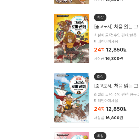
최상
처음 읽는 그
[중고도서]
최설희 글/정수영 편/한현동 
미래엔아이세움
24
12,850
%
원
새상품
16,800
원
최상
처음 읽는 그
[중고도서]
최설희 글/정수영 편/한현동 
미래엔아이세움
24
12,850
%
원
새상품
16,800
원
최상