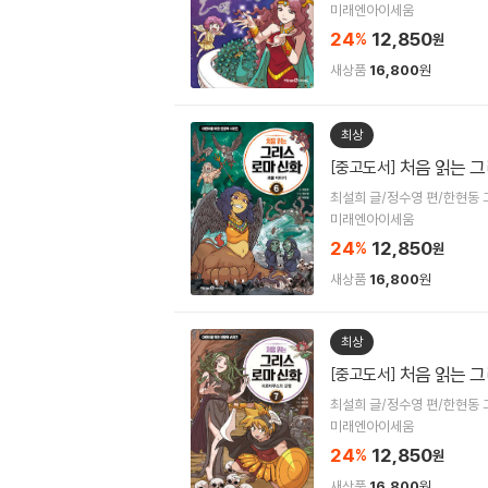
미래엔아이세움
24
12,850
%
원
새상품
16,800
원
최상
처음 읽는 그
[중고도서]
최설희 글/정수영 편/한현동 
미래엔아이세움
24
12,850
%
원
새상품
16,800
원
최상
처음 읽는 그
[중고도서]
최설희 글/정수영 편/한현동 
미래엔아이세움
24
12,850
%
원
새상품
16,800
원