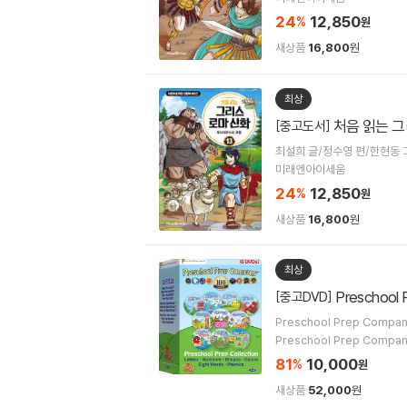
24
12,850
%
원
새상품
16,800
원
최상
처음 읽는 그
[중고도서]
최설희 글/정수영 편/한현동 
미래엔아이세움
24
12,850
%
원
새상품
16,800
원
최상
Preschool 
[중고DVD]
Preschool Prep Compa
Preschool Prep Compa
81
10,000
%
원
새상품
52,000
원