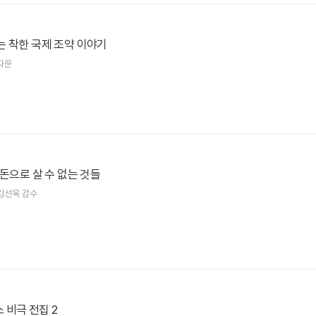
는 착한 국제 조약 이야기
자문
 돈으로 살 수 없는 것들
김선욱 감수
 비극 전집 2