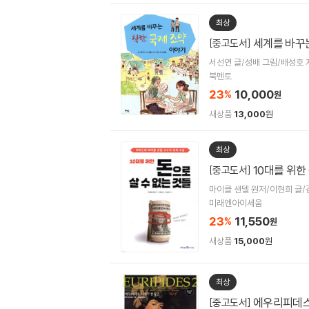
최상
세계를 바꾸
[중고도서]
서선연 글/성배 그림/배성호 
북멘토
23
10,000
%
원
새상품
13,000
원
최상
10대를 위한
[중고도서]
마이클 샌델 원저/이현희 글/
미래엔아이세움
23
11,550
%
원
새상품
15,000
원
최상
에우리피데스
[중고도서]