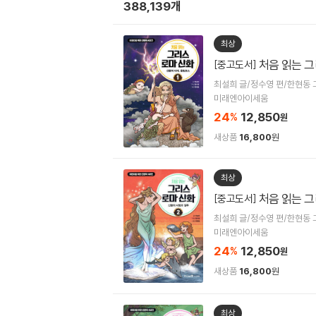
388,139개
최상
처음 읽는 그
[중고도서]
최설희 글/정수영 편/한현동 
미래엔아이세움
24
12,850
%
원
새상품
16,800
원
최상
처음 읽는 그
[중고도서]
최설희 글/정수영 편/한현동 
미래엔아이세움
24
12,850
%
원
새상품
16,800
원
최상