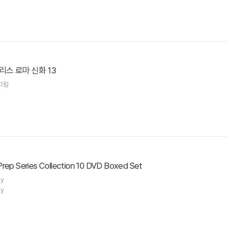
리스 로마 신화 13
그림
Prep Series Collection 10 DVD Boxed Set
ny
ny