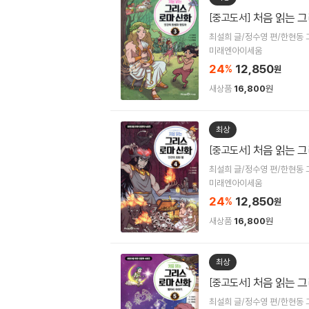
처음 읽는 그
[중고도서]
최설희 글/정수영 편/한현동 
미래엔아이세움
24
12,850
%
원
새상품
16,800
원
최상
처음 읽는 그
[중고도서]
최설희 글/정수영 편/한현동 
미래엔아이세움
24
12,850
%
원
새상품
16,800
원
최상
처음 읽는 그
[중고도서]
최설희 글/정수영 편/한현동 