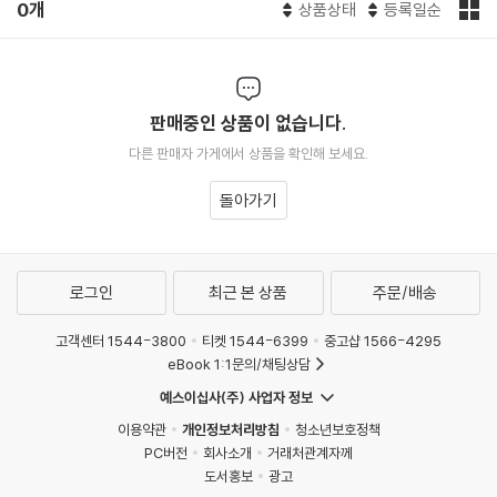
0개
상품상태
등록일순
판매중인 상품이 없습니다.
다른 판매자 가게에서 상품을 확인해 보세요.
돌아가기
로그인
최근 본 상품
주문/배송
고객센터 1544-3800
티켓 1544-6399
중고샵 1566-4295
eBook 1:1문의/채팅상담
예스이십사(주) 사업자 정보
이용약관
개인정보처리방침
청소년보호정책
PC버전
회사소개
거래처관계자께
도서홍보
광고