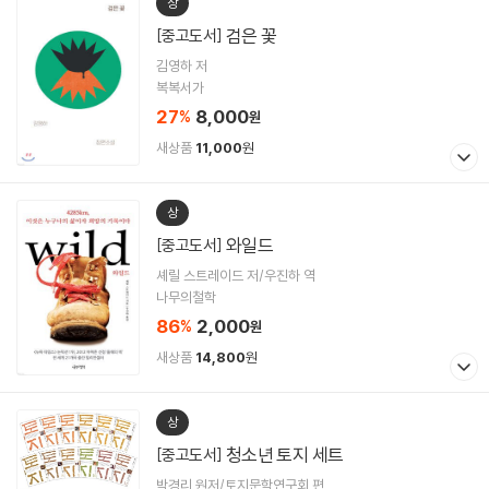
상
검은 꽃
[중고도서]
김영하 저
복복서가
27
8,000
%
원
새상품
11,000
원
상
와일드
[중고도서]
셰릴 스트레이드 저/우진하 역
나무의철학
86
2,000
%
원
새상품
14,800
원
상
청소년 토지 세트
[중고도서]
박경리 원저/토지문학연구회 편