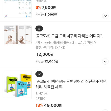
한국은행
6
7,500
%
원
새상품
8,000
원
상
그럼 오리너구리 자리는 어디지?
[중고도서]
제랄드 스테르 글/윌리 글라조에르 그림/이정임 역
물구나무(파랑새어린이)
12,000
원
새상품
12,000
원
상
백년운동 + 백년허리 진단편+ 백년
[중고도서]
허리 치료편 세트
정선근 저
언탱글링
13
49,000
%
원