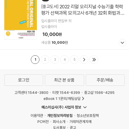
2022 리얼 오리지널 수능기출 학력
[중고도서]
평가 선택과목 모의고사 6개년 32회 화법과
작문 (2022년)
입시플라이 편집부 저
입시플라이
10,000
원
새상품
10,000
원
1
2
3
4
5
로그인
최근 본 상품
주문/배송
고객센터 1544-3800
티켓 1544-6399
중고샵 1566-4295
eBook 1:1문의/채팅상담
예스이십사(주) 사업자 정보
이용약관
개인정보처리방침
청소년보호정책
PC버전
회사소개
거래처관계자께
도서홍보
광고