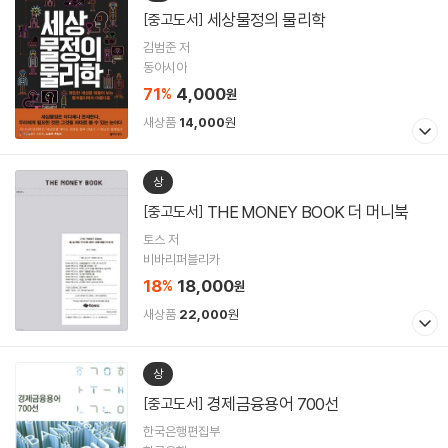
세상물정의 물리학
[중고도서]
김범준 저
동아시아
71
4,000
%
원
새상품
14,000
원
상
THE MONEY BOOK 더 머니북
[중고도서]
토스 저
비바리퍼블리카
18
18,000
%
원
새상품
22,000
원
상
경제금융용어 700선
[중고도서]
한국은행편집부