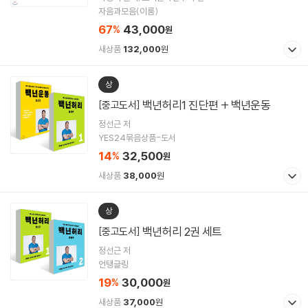
자음과모음(이룸)
67
43,000
%
원
새상품
132,000
원
상
백년허리1 진단편 + 백년운동
[중고도서]
정선근 저
YES24묶음상품-도서
14
32,500
%
원
새상품
38,000
원
상
백년허리 2권 세트
[중고도서]
정선근 저
언탱글링
19
30,000
%
원
새상품
37,000
원