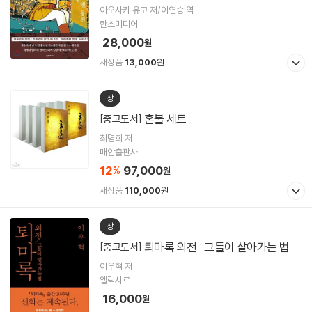
아오사키 유고 저/이연승 역
한스미디어
28,000
원
새상품
13,000
원
상
혼불 세트
[중고도서]
최명희 저
매안출판사
12
97,000
%
원
새상품
110,000
원
상
퇴마록 외전 : 그들이 살아가는 법
[중고도서]
이우혁 저
엘릭시르
16,000
원