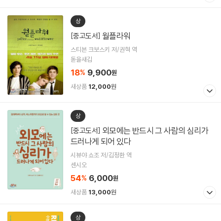
상
월플라워
[중고도서]
스티븐 크보스키 저/권혁 역
돋을새김
18
9,900
%
원
새상품
12,000
원
상
외모에는 반드시 그 사람의 심리가
[중고도서]
드러나게 되어 있다
시뷰야 쇼조 저/김정환 역
센시오
54
6,000
%
원
새상품
13,000
원
상