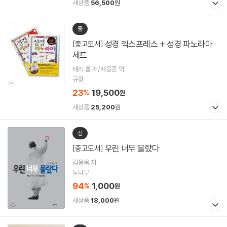
새상품
56,500
원
중
성경 익스프레스 + 성경 파노라마
[중고도서]
세트
테리 홀 저/배응준 역
규장
23
19,500
%
원
새상품
25,200
원
상
우린 너무 몰랐다
[중고도서]
김용옥 저
통나무
94
1,000
%
원
새상품
18,000
원