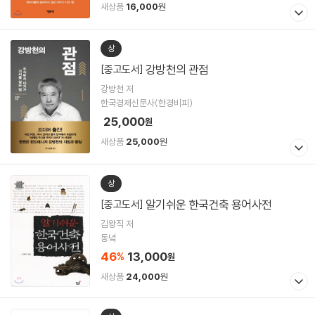
새상품
16,000
원
상
강방천의 관점
[중고도서]
강방천 저
한국경제신문사(한경비피)
25,000
원
새상품
25,000
원
상
알기쉬운 한국건축 용어사전
[중고도서]
김왕직 저
동녘
46
13,000
%
원
새상품
24,000
원