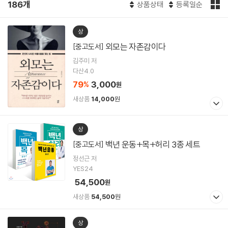
186개
상품상태
등록일순
상
외모는 자존감이다
[중고도서]
김주미 저
다산4.0
79
3,000
%
원
새상품
14,000
원
상
백년 운동+목+허리 3종 세트
[중고도서]
정선근 저
YES24
54,500
원
새상품
54,500
원
상