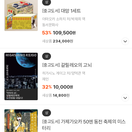
상
대망 1세트
[중고도서]
야마오카 소하치 저/박재희 역
동서문화사
53
109,500
%
원
새상품
234,000
원
상
갈릴레오의 고뇌
[중고도서]
히가시노 게이고 저/양억관 역
재인
32
10,000
%
원
새상품
14,800
원
상
가제가오카 50엔 동전 축제의 미스
[중고도서]
터리