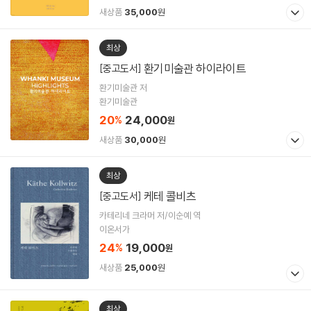
새상품
35,000
원
최상
환기미술관 하이라이트
[중고도서]
환기미술관 저
환기미술관
20
24,000
%
원
새상품
30,000
원
최상
케테 콜비츠
[중고도서]
카테리네 크라머 저/이순예 역
이온서가
24
19,000
%
원
새상품
25,000
원
최상