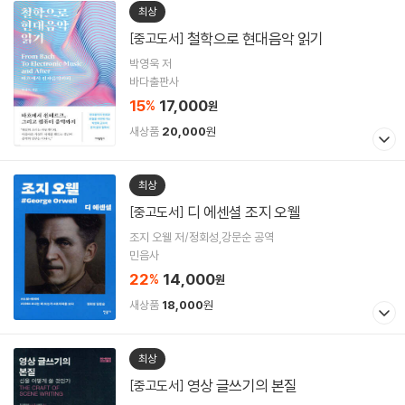
최상
철학으로 현대음악 읽기
[중고도서]
박영욱 저
바다출판사
15
17,000
%
원
새상품
20,000
원
최상
디 에센셜 조지 오웰
[중고도서]
조지 오웰 저/정회성,강문순 공역
민음사
22
14,000
%
원
새상품
18,000
원
최상
영상 글쓰기의 본질
[중고도서]