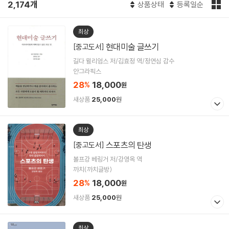
2,174개
상품상태
등록일순
최상
현대미술 글쓰기
[중고도서]
길다 윌리엄스 저/김효정 역/정연심 감수
안그라픽스
28
18,000
%
원
새상품
25,000
원
최상
스포츠의 탄생
[중고도서]
볼프강 베링거 저/강영옥 역
까치(까치글방)
28
18,000
%
원
새상품
25,000
원
최상