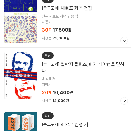
체호프 희곡 전집
[중고도서]
안톤 체호프 저/김규종 역
시공사
30
17,500
%
원
새상품
25,000
원
최상
철학자 들뢰즈, 화가 베이컨을 말하
[중고도서]
다
박정태 저
이학사
26
10,400
%
원
새상품
14,000
원
최상
4 3 2 1 한정 세트
[중고도서]