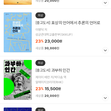
새상품
20,000
원
최상
표상의 언어에서 추론의 언어로
[중고도서]
이병덕 저
성균관대학교출판부(SKKUP)
23
23,000
%
원
새상품
30,000
원
최상
과부하 인간
[중고도서]
제이미 배런 저/박다솜 역
알에이치코리아(RHK)
23
15,500
%
원
새상품
20,000
원
최상