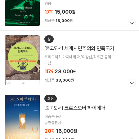
경당
17
15,000
%
원
새상품
18,000
원
상
세계시민주의와 민족국가
[중고도서]
프리드리히 마이네케 저/이상신,최호근 공역
나남
15
28,000
%
원
새상품
33,000
원
최상
크로스오버 하이데거
[중고도서]
이승종 등저
동연출판사
20
16,000
%
원