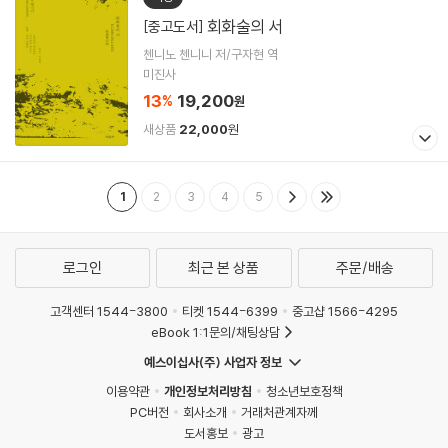
회화술의 서
[중고도서]
첸니노 첸니니 저/구자현 역
미진사
13
19,200
%
원
새상품
22,000
원
1
2
3
4
5
로그인
최근 본 상품
주문/배송
고객센터 1544-3800
티켓 1544-6399
중고샵 1566-4295
eBook 1:1문의/채팅상담
예스이십사(주) 사업자 정보
이용약관
개인정보처리방침
청소년보호정책
PC버전
회사소개
거래처관계자께
도서홍보
광고