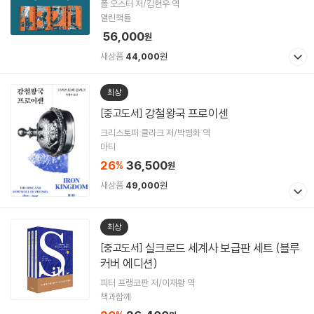
폴 오스터 저/김현우 역
열린책들
56,000
원
새상품
44,000
원
최상
강철왕국 프로이센
[중고도서]
크리스토퍼 클라크 저/박병화 역
마티
26
36,500
%
원
새상품
49,000
원
최상
실크로드 세계사 보급판 세트 (블루
[중고도서]
커버 에디션)
피터 프랭코판 저/이재황 역
책과함께