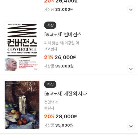
20
26,400
%
원
새상품
33,000
원
최상
컨버전스
[중고도서]
피터 왓슨 저/이광일 역
책과함께
21
26,000
%
원
새상품
33,000
원
최상
세잔의 사과
[중고도서]
전영백 저
한길사
20
28,000
%
원
새상품
35,000
원