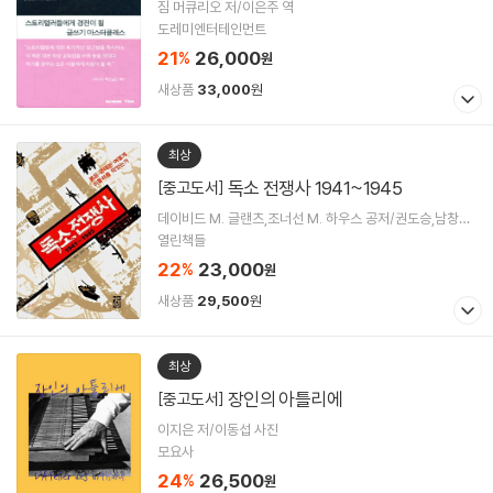
짐 머큐리오 저/이은주 역
도레미엔터테인먼트
21
26,000
%
원
새상품
33,000
원
최상
독소 전쟁사 1941~1945
[중고도서]
데이비드 M. 글랜츠,조너선 M. 하우스 공저/권도승,남창우,
윤시원 공역
열린책들
22
23,000
%
원
새상품
29,500
원
최상
장인의 아틀리에
[중고도서]
이지은 저/이동섭 사진
모요사
24
26,500
%
원