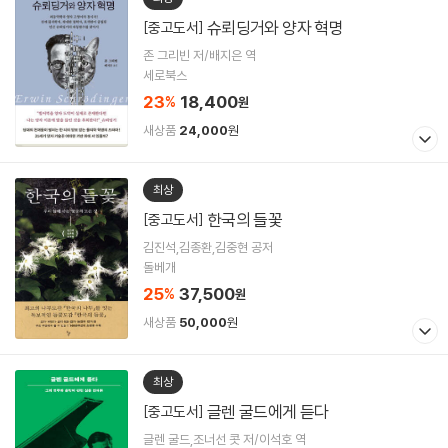
슈뢰딩거와 양자 혁명
[중고도서]
존 그리빈 저/배지은 역
세로북스
23
18,400
%
원
새상품
24,000
원
최상
한국의 들꽃
[중고도서]
김진석,김종환,김중현 공저
돌베개
25
37,500
%
원
새상품
50,000
원
최상
글렌 굴드에게 듣다
[중고도서]
글렌 굴드,조너선 콧 저/이석호 역