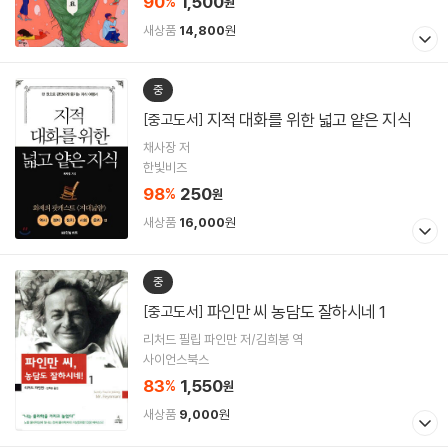
90
1,500
%
원
새상품
14,800
원
중
지적 대화를 위한 넓고 얕은 지식
[중고도서]
채사장 저
한빛비즈
98
250
%
원
새상품
16,000
원
중
파인만 씨 농담도 잘하시네 1
[중고도서]
리처드 필립 파인만 저/김희봉 역
사이언스북스
83
1,550
%
원
새상품
9,000
원