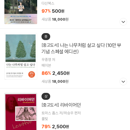
다산북스
97
500
%
원
새상품
18,000
원
중
나는 나무처럼 살고 싶다 (10만 부
[중고도서]
기념 스페셜 에디션)
우종영 저
메이븐
86
2,450
%
원
새상품
18,000
원
상
리바이어던
[중고도서]
토마스 홉스 저/하승우 편저
풀빛
79
2,500
%
원