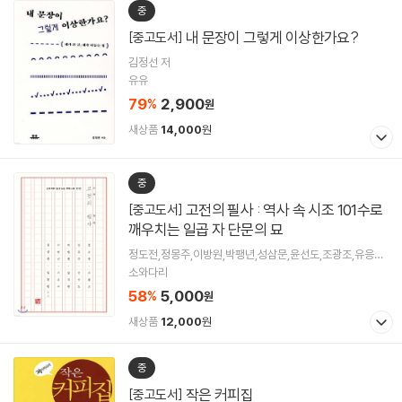
중
내 문장이 그렇게 이상한가요?
[중고도서]
김정선 저
유유
79
2,900
%
원
새상품
14,000
원
중
고전의 필사 : 역사 속 시조 101수로
[중고도서]
깨우치는 일곱 자 단문의 묘
정도전,정몽주,이방원,박팽년,성삼문,윤선도,조광조,유응부,
김굉필 등저
소와다리
58
5,000
%
원
새상품
12,000
원
중
작은 커피집
[중고도서]