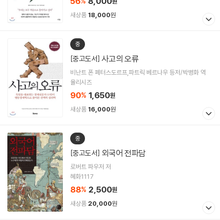
56
8,000
%
원
새상품
18,000
원
중
사고의 오류
[중고도서]
비난트 폰 페터스도르프,파트릭 베르나우 등저/박병화 역
율리시즈
90
1,650
%
원
새상품
16,000
원
중
외국어 전파담
[중고도서]
로버트 파우저 저
혜화1117
88
2,500
%
원
새상품
20,000
원