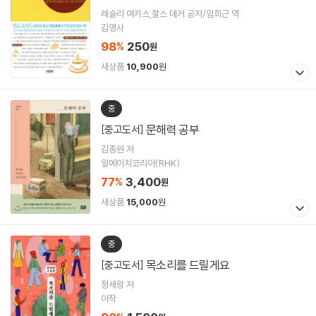
레슬리 여키스,찰스 데커 공저/임희근 역
김영사
98
250
%
원
새상품
10,900
원
중
문해력 공부
[중고도서]
김종원 저
알에이치코리아(RHK)
77
3,400
%
원
새상품
15,000
원
중
목소리를 드릴게요
[중고도서]
정세랑 저
아작