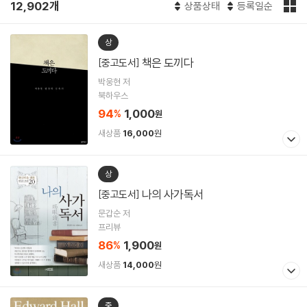
12,902개
상품상태
등록일순
상
책은 도끼다
[중고도서]
박웅현 저
북하우스
94
1,000
%
원
새상품
16,000
원
상
나의 사가독서
[중고도서]
문갑순 저
프리뷰
86
1,900
%
원
새상품
14,000
원
중