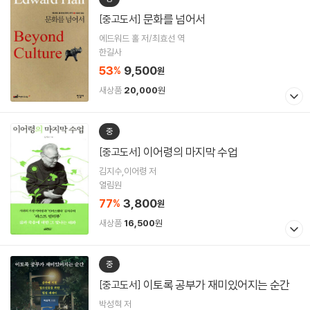
문화를 넘어서
[중고도서]
에드워드 홀 저/최효선 역
한길사
53
9,500
%
원
새상품
20,000
원
중
이어령의 마지막 수업
[중고도서]
김지수,이어령 저
열림원
77
3,800
%
원
새상품
16,500
원
중
이토록 공부가 재미있어지는 순간
[중고도서]
박성혁 저