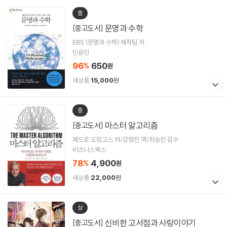
중
문명과 수학
[중고도서]
EBS 〈문명과 수학〉 제작팀 저
민음인
96
650
%
원
새상품
15,000
원
중
마스터 알고리즘
[중고도서]
페드로 도밍고스 저/강형진 역/최승진 감수
비즈니스북스
78
4,900
%
원
새상품
22,000
원
상
신비한 고서점과 사랑이야기
[중고도서]