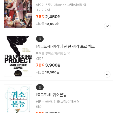
아오이 츠무기 저/nineo 그림/이희정 역
소미미디어
76
2,450
%
원
새상품
10,000
원
중
생각에 관한 생각 프로젝트
[중고도서]
마이클 루이스 저/이창신 역
김영사
79
3,900
%
원
새상품
18,500
원
중
귀소본능
[중고도서]
베른트 하인리히 글,그림/이경아 역
더숲