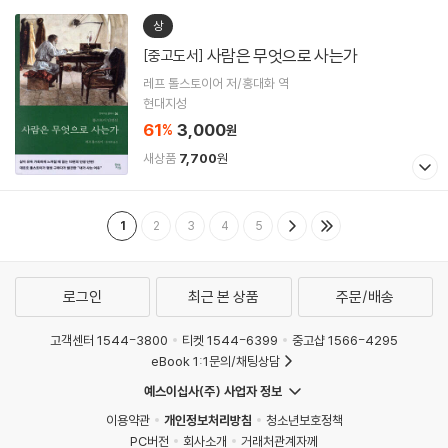
상
사람은 무엇으로 사는가
[중고도서]
레프 톨스토이어 저/홍대화 역
현대지성
61
3,000
%
원
새상품
7,700
원
1
2
3
4
5
로그인
최근 본 상품
주문/배송
고객센터 1544-3800
티켓 1544-6399
중고샵 1566-4295
eBook 1:1문의/채팅상담
예스이십사(주) 사업자 정보
이용약관
개인정보처리방침
청소년보호정책
PC버전
회사소개
거래처관계자께