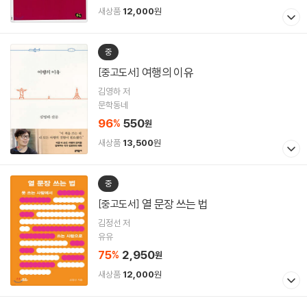
새상품
12,000
원
중
여행의 이유
[중고도서]
김영하 저
문학동네
96
550
%
원
새상품
13,500
원
중
열 문장 쓰는 법
[중고도서]
김정선 저
유유
75
2,950
%
원
새상품
12,000
원