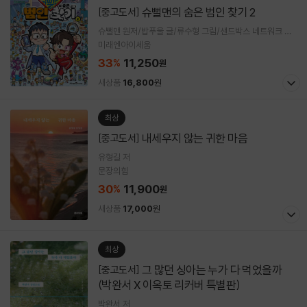
슈뻘맨의 숨은 범인 찾기 2
[중고도서]
슈뻘맨 원저/밥푸울 글/류수형 그림/샌드박스 네트워크 감
수
미래엔아이세움
33
11,250
%
원
새상품
16,800
원
최상
내세우지 않는 귀한 마음
[중고도서]
유형길 저
문장의힘
30
11,900
%
원
새상품
17,000
원
최상
그 많던 싱아는 누가 다 먹었을까
[중고도서]
(박완서 X 이옥토 리커버 특별판)
박완서 저