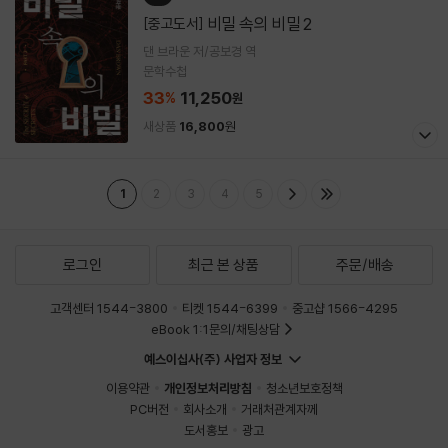
비밀 속의 비밀 2
[중고도서]
댄 브라운 저/공보경 역
문학수첩
33
11,250
%
원
새상품
16,800
원
1
2
3
4
5
로그인
최근 본 상품
주문/배송
고객센터 1544-3800
티켓 1544-6399
중고샵 1566-4295
eBook 1:1문의/채팅상담
예스이십사(주) 사업자 정보
이용약관
개인정보처리방침
청소년보호정책
PC버전
회사소개
거래처관계자께
도서홍보
광고