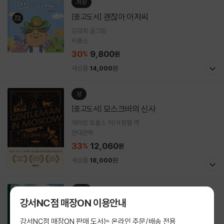
최상
괜찮아 아저씨
[중고도서]
김경희 글그림
비룡소
30
9,800
%
원
새상품
14,000
원
상
모스크바의 신사
[중고도서]
에이모 토올스 저/서창렬 역
현대문학
33
12,060
%
원
새상품
18,000
원
최상
강서NC점 매장ON 이용안내
자유론
[중고도서]
존 스튜어트 밀 저/박문재 역
강서NC점 매장ON 판매 도서는 온라인 주문/배송 전용