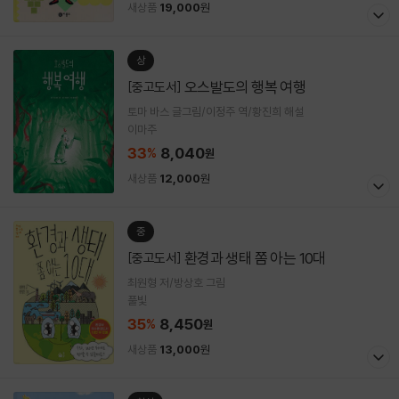
새상품
19,000
원
상
오스발도의 행복 여행
[중고도서]
토마 바스 글그림/이정주 역/황진희 해설
이마주
33
8,040
%
원
새상품
12,000
원
중
환경과 생태 쫌 아는 10대
[중고도서]
최원형 저/방상호 그림
풀빛
35
8,450
%
원
새상품
13,000
원