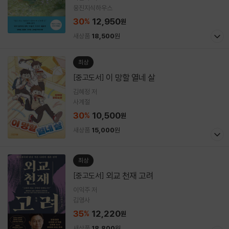
웅진지식하우스
30
12,950
%
원
새상품
18,500
원
최상
이 망할 열네 살
[중고도서]
김혜정 저
사계절
30
10,500
%
원
새상품
15,000
원
최상
외교 천재 고려
[중고도서]
이익주 저
김영사
35
12,220
%
원
새상품
18,800
원