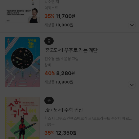
박소연 저
더퀘스트
35
11,700
%
원
새상품
18,000
원
중
우주로 가는 계단
[중고도서]
전수경 글/소윤경 그림
창비
40
8,280
%
원
새상품
13,800
원
중
수학 귀신
[중고도서]
한스 마그누스 엔첸스베르거 글/로트라우트 수잔네 베르너
그림/고영아 역
비룡소
35
12,350
%
원