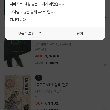
현대지성
서비스로, 매장 방문 구매가 어렵습니다.
30
6,160
%
원
고객님의 많은 양해 부탁드립니다.
새상품
8,800
원
감사합니다.
중
오늘은 그만 보기
닫기
1Q84 2
[중고도서]
무라카미 하루키 저/양윤옥 역
문학동네
40
8,880
%
원
새상품
14,800
원
상
초정리 편지
[중고도서]
배유안 저/홍선주 그림
창비
38
7,440
%
원
새상품
12,000
원