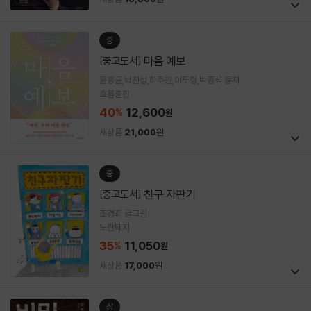
중
마음 예보
[중고도서]
윤홍균,박진성,하주원,이두형,박종석 등저
흐름출판
40
12,600
%
원
새상품
21,000
원
중
친구 자판기
[중고도서]
조경희 글그림
노란돼지
35
11,050
%
원
새상품
17,000
원
상