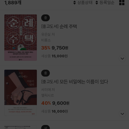
1,889개
상품상태
등록일순
중
순례 주택
[중고도서]
유은실 저
비룡소
35
9,750
%
원
새상품
15,000
원
중
모든 비밀에는 이름이 있다
[중고도서]
서미애 저
엘릭시르
40
9,600
%
원
새상품
16,000
원
상