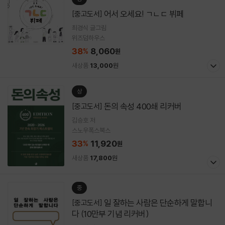
어서 오세요! ㄱㄴㄷ 뷔페
[중고도서]
최경식 글그림
위즈덤하우스
38
8,060
%
원
새상품
13,000
원
상
돈의 속성 400쇄 리커버
[중고도서]
김승호 저
스노우폭스북스
33
11,920
%
원
새상품
17,800
원
중
일 잘하는 사람은 단순하게 말합니
[중고도서]
다 (10만부 기념 리커버)