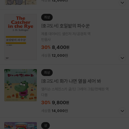
최상
호밀밭의 파수꾼
[중고도서]
제롬 데이비드 샐린저 저/공경희 역
민음사
30
8,400
%
원
새상품
12,000
원
최상
화가 나면 열을 세어 봐
[중고도서]
앨리슨 스체친스키 글/딘 그레이 그림/한혜원 역
다봄
30
9,800
%
원
새상품
14,000
원
상