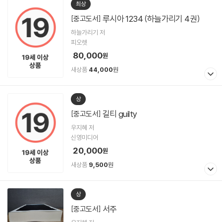
최상
루시아 1234 (하늘가리기 4권)
[중고도서]
하늘가리기 저
피오렛
80,000
원
새상품
44,000
원
상
길티 guilty
[중고도서]
우지혜 저
신영미디어
20,000
원
새상품
9,500
원
상
서주
[중고도서]