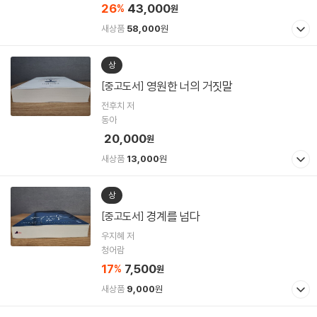
26
43,000
%
원
새상품
58,000
원
상
영원한 너의 거짓말
[중고도서]
전후치 저
동아
20,000
원
새상품
13,000
원
상
경계를 넘다
[중고도서]
우지혜 저
청어람
17
7,500
%
원
새상품
9,000
원