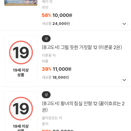
예거 저
라인
58
10,000
%
원
새상품
24,000
원
상
그럴 듯한 거짓말 12 (이른꽃 2권)
[중고도서]
이른꽃 저
마롱
39
11,000
%
원
새상품
18,000
원
상
황녀의 침실 인형 12 (꿀이흐르는 2
[중고도서]
권)
꿀이흐르는 저
동아