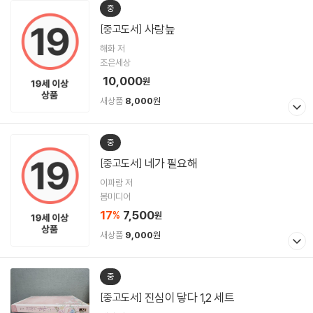
중
사랑늪
[중고도서]
해화 저
조은세상
10,000
원
새상품
8,000
원
중
네가 필요해
[중고도서]
이파람 저
봄미디어
17
7,500
%
원
새상품
9,000
원
중
진심이 닿다 1,2 세트
[중고도서]