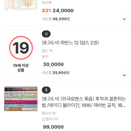
위치북
33
24,000
%
원
새상품
36,000
원
상
파반느 12 (얍스 2권)
[중고도서]
얍스 저
동아
30,000
원
새상품
25,600
원
중
(외국로맨스 묶음) 후작과 결혼하는
[중고도서]
법 /레이디 블라이던, 1816/ 애쉬번 공작, 181
6 /프란체스카의 이중생활 / 히아신스에겐 뭔
줄리아 퀸
가 특별한 것이 있다! / 햇살 아래 입맞춤 / 상
신영미디어
속녀 사로잡는 법 (줄리아 퀸 총7권
99,000
원