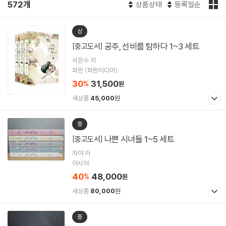
572개
상품상태
등록일순
상
공주, 선비를 탐하다 1~3 세트
[중고도서]
서은수 저
파란 (파란미디어)
30
31,500
%
원
새상품
45,000
원
중
나쁜 시녀들 1~5 세트
[중고도서]
자야 저
아시아
40
48,000
%
원
새상품
80,000
원
중