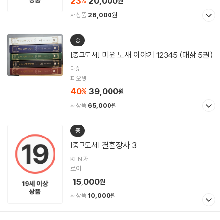
23
20,000
%
원
새상품
26,000
원
중
미운 노새 이야기 12345 (대삶 5권)
[중고도서]
대삶
피오렛
40
39,000
%
원
새상품
65,000
원
중
결혼장사 3
[중고도서]
KEN 저
로아
15,000
원
새상품
10,000
원