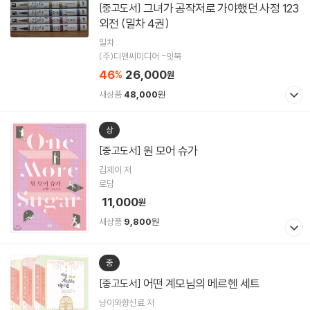
그녀가 공작저로 가야했던 사정 123
[중고도서]
외전 (밀차 4권)
밀차
(주)디앤씨미디어 -잇북
46
26,000
%
원
새상품
48,000
원
상
원 모어 슈가
[중고도서]
김제이 저
로담
11,000
원
새상품
9,800
원
중
어떤 계모님의 메르헨 세트
[중고도서]
냥이와향신료 저