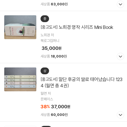
새상품
63,000
원
중
노희경 명작 시리즈 Mini Book
[중고도서]
노희경 저
북로그컴퍼니
35,000
원
새상품
18,000
원
상
말단 후궁의 딸로 태어났습니다 123
[중고도서]
4 (월면 총 4권)
월면 저
문페이스
38
37,000
%
원
새상품
60,000
원