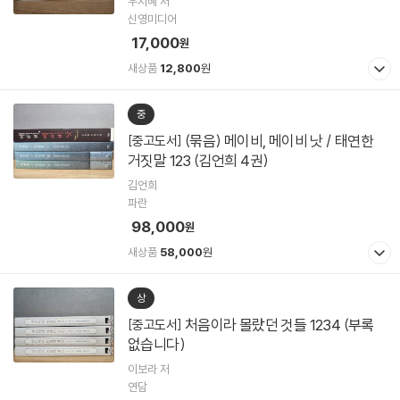
우지혜 저
신영미디어
17,000
원
새상품
12,800
원
중
(묶음) 메이비, 메이비 낫 / 태연한
[중고도서]
거짓말 123 (김언희 4권)
김언희
파란
98,000
원
새상품
58,000
원
상
처음이라 몰랐던 것들 1234 (부록
[중고도서]
없습니다)
이보라 저
연담