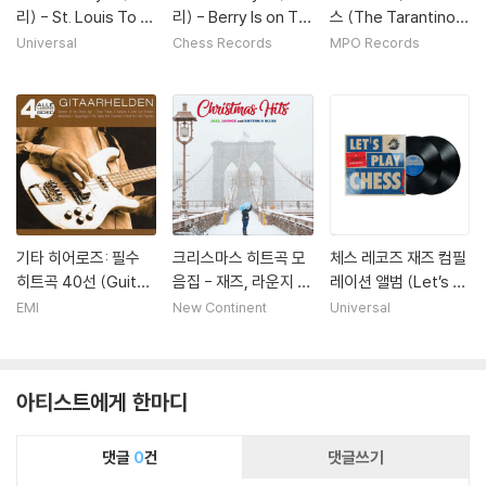
리) - St. Louis To Li
리) - Berry Is on To
스 (The Tarantino E
verpool [LP]
p [LP]
xperience)
Universal
Chess Records
MPO Records
기타 히어로즈: 필수
크리스마스 히트곡 모
체스 레코즈 재즈 컴필
히트곡 40선 (Guitar
음집 - 재즈, 라운지 뮤
레이션 앨범 (Let’s Pl
Heroes: 40 Hits Inc
직, 리듬 앤 블루스 (C
ay Chess: A Chess
EMI
New Continent
Universal
ontournables )
hristmas Hits: Jazz
Records Antholog
Lounge & Rhythm
y) [2LP]
& Blues) [화이트 컬
아티스트에게 한마디
러 LP]
댓글
0
건
댓글쓰기