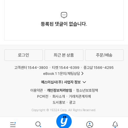
등록된 댓글이 없습니다.
로그인
최근 본 상품
주문/배송
고객센터 1544-3800
티켓 1544-6399
중고샵 1566-4295
eBook 1:1문의/채팅상담
예스이십사(주) 사업자 정보
이용약관
개인정보처리방침
청소년보호정책
PC버전
회사소개
거래처관계자께
도서홍보
광고
Copyright © YES24 Corp. All Rights Reserved.
MATOM9