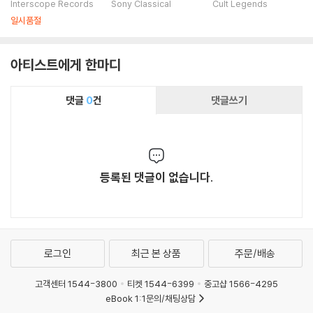
ers: A Soundtrack
트리뷰트 앨범 (A Day
The Motherland -
Interscope Records
Sony Classical
Cult Legends
For An Oliver Stone
with Suzanne - A T
Best Of The 1988
일시품절
Film) [2LP]
ribute to Leonard
Toronto Broadcast
Cohen)
Live [LP]
아티스트에게 한마디
댓글
0
건
댓글쓰기
등록된 댓글이 없습니다.
로그인
최근 본 상품
주문/배송
고객센터 1544-3800
티켓 1544-6399
중고샵 1566-4295
eBook 1:1문의/채팅상담