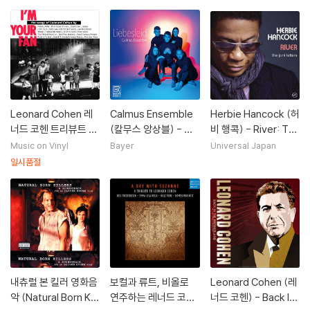
Leonard Cohen 레
Calmus Ensemble
Herbie Hancock (허
너드 코헨 트리뷰트 앨
(칼무스 앙상블) - 사
비 행콕) - River: Th
범 (I'm Your Fan: Th
랑의 슬픔 (Liebeslei
e Joni Letters
Music on Vinyl
Bayer
Universal Japan
e Songs Of Leonar
d)
일시품절
d Cohen By...) [2L
P]
내츄럴 본 킬러 영화음
보컬과 류트, 비올로
Leonard Cohen (레
악 (Natural Born Kill
연주하는 레너드 코헨
너드 코헨) - Back In