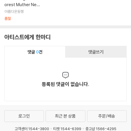
orest Muther Nexu
s - Under the Appl
아름다운동행
etree
품절
아티스트에게 한마디
댓글
0
건
댓글쓰기
등록된 댓글이 없습니다.
로그인
최근 본 상품
주문/배송
고객센터 1544-3800
티켓 1544-6399
중고샵 1566-4295