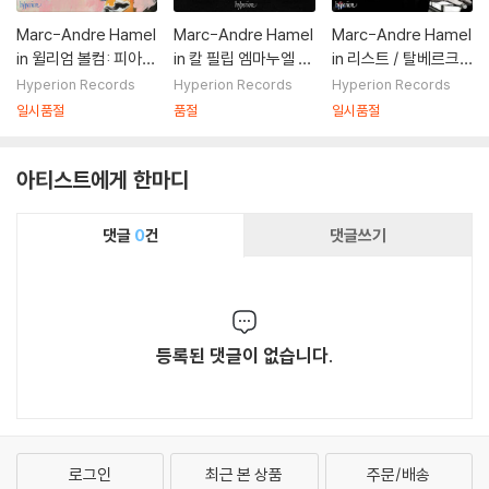
Marc-Andre Hamel
Marc-Andre Hamel
Marc-Andre Hamel
in 윌리엄 볼컴: 피아노
in 칼 필립 엠마누엘 바
in 리스트 / 탈베르크:
래그 전곡 - 마크 앙드
흐: 소나타와 론도 - 마
오페라 편곡과 환상곡
Hyperion Records
Hyperion Records
Hyperion Records
레 아믈랭 (William B
르크 앙드레 아믈랭
(Liszt / Thalberg:
일시품절
품절
일시품절
olcom: The Compl
Opera Transcriptio
ete Rags)
ns & Fantasies)
아티스트에게 한마디
댓글
0
건
댓글쓰기
등록된 댓글이 없습니다.
로그인
최근 본 상품
주문/배송