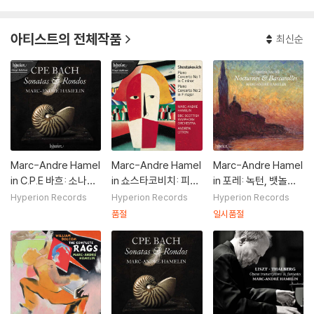
아티스트의 전체작품
최신순
Marc-Andre Hamel
Marc-Andre Hamel
Marc-Andre Hamel
in C.P.E 바흐: 소나타
in 쇼스타코비치: 피아
in 포레: 녹턴, 뱃놀이
와 론도 (C.P.E Bach:
노 협주곡 1번 2번 (Sh
(Faure: Nocturnes,
Hyperion Records
Hyperion Records
Hyperion Records
Sonatas & Rondo
ostakovich: Piano
Barcarolles)
품절
일시품절
s) [2LP]
Concertos Op.35,
Op.102) [LP]