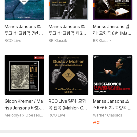
Mariss Jansons 브
Mariss Jansons 브
Mariss Jansons 말
루크너: 교향곡 7번 (B
루크너: 교향곡 제3번
러: 교향곡 6번 (Mahl
ruckner: Symphon
(Bruckner: Sympho
er: Symphonie Nr.
RCO Live
BR Klassik
BR Klassik
y No.7) [2LP]
nie Nr.3)
6)
Gidon Kremer / Ma
RCO Live 말러: 교향
Mariss Jansons 쇼
riss Jansons 바흐:
곡 전곡 (Mahler: Co
스타코비치: 교향곡 전
바이올린 협주곡 2번
mplete Symphonie
곡, 재즈 모음곡, 협주
Melodiya x Obesessi
RCO Live
Warner Classics
on
외 (Bach: Violin Con
s, The Chief Condu
곡 (Shostakovich :
품절
certo BWV 1042)
ctors Edition) [박스
The Complete Sy
세트]
mphonies, Cello C