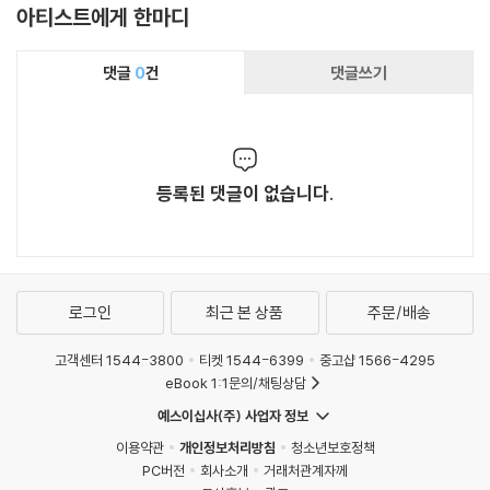
아티스트에게 한마디
oncertos & Piano C
oncertos)
댓글
0
건
댓글쓰기
등록된 댓글이 없습니다.
로그인
최근 본 상품
주문/배송
고객센터 1544-3800
티켓 1544-6399
중고샵 1566-4295
eBook 1:1문의/채팅상담
예스이십사(주) 사업자 정보
이용약관
개인정보처리방침
청소년보호정책
PC버전
회사소개
거래처관계자께