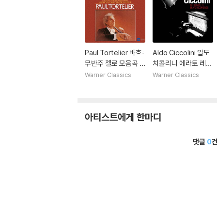
Paul Tortelier 바흐:
Aldo Ciccolini 알도
무반주 첼로 모음곡 1
치콜리니 에라토 레이
-6번 (Bach: 6 Cello
블 녹음 전집 (The C
Warner Classics
Warner Classics
Suites)
omplete Erato Re
cordings)
아티스트에게 한마디
댓글
0