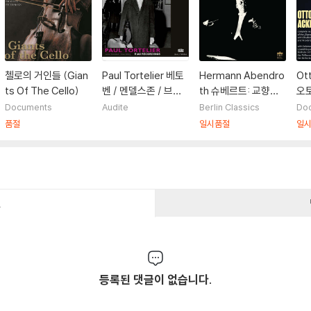
첼로의 거인들 (Gian
Paul Tortelier 베토
Hermann Abendro
Ot
ts Of The Cello)
벤 / 멘델스존 / 브람
th 슈베르트: 교향곡
오
스 / 포레: 첼로 소나
8번 '미완성', 9번 '그
(Mi
Documents
Audite
Berlin Classics
Do
타 (Beethoven / M
레이트' / 슈만: 피아
on
품절
일시품절
일
endelssohn / Brah
노 협주곡, 첼로 협주
ms / Faure: Cello S
곡
onatas)
건
등록된 댓글이 없습니다.