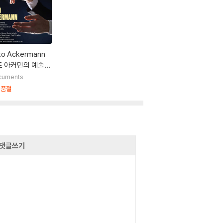
to Ackermann
토 아커만의 예술
lestones of a C
cuments
ductor Legend)
시품절
댓글쓰기