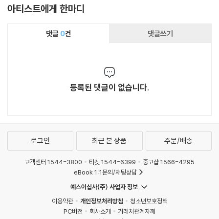
아티스트에게 한마디
댓글
0
건
댓글쓰기
등록된 댓글이 없습니다.
로그인
최근 본 상품
주문/배송
고객센터 1544-3800
티켓 1544-6399
중고샵 1566-4295
eBook 1:1문의/채팅상담
예스이십사(주) 사업자 정보
이용약관
개인정보처리방침
청소년보호정책
PC버전
회사소개
거래처관계자께