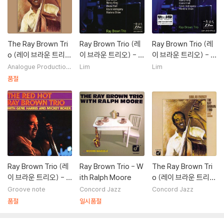
The Ray Brown Tri
Ray Brown Trio (레
Ray Brown Trio (레
o (레이 브라운 트리
이 브라운 트리오) - S
이 브라운 트리오) - S
오) - Soular Energy
ome of My Best Fri
ome of My Best Fri
Analogue Production
Lim
Lim
s
[LP]
ends Are… Singers
ends Are… Singers
품절
[Ultra HDCD]
[Ultra HDCD Limite
d Edition]
Ray Brown Trio (레
Ray Brown Trio - W
The Ray Brown Tri
이 브라운 트리오) - T
ith Ralph Moore
o (레이 브라운 트리
he Red Hot [2LP]
오) - Soular Energy
Groove note
Concord Jazz
Concord Jazz
품절
일시품절