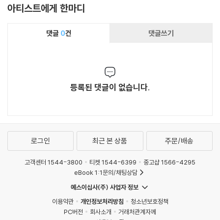
아티스트에게 한마디
d Testament)
댓글
0
건
댓글쓰기
등록된 댓글이 없습니다.
로그인
최근 본 상품
주문/배송
고객센터 1544-3800
티켓 1544-6399
중고샵 1566-4295
eBook 1:1문의/채팅상담
예스이십사(주) 사업자 정보
이용약관
개인정보처리방침
청소년보호정책
PC버전
회사소개
거래처관계자께