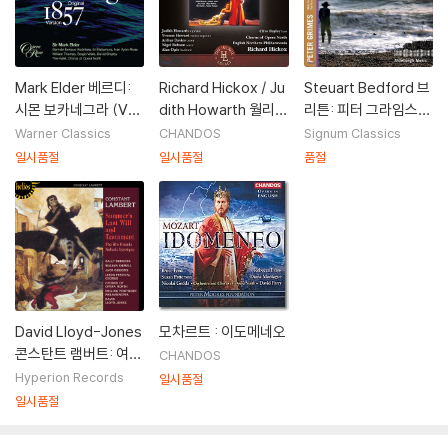
Mark Elder 베르디:
Richard Hickox / Ju
Steuart Bedford 브
시몬 보카네그라 (Ver
dith Howarth 월리엄
리튼: 피터 그라임스
di: Simon Boccane
월튼: 오페라 '트로일
(Britten: Peter Gri
Warner Classics
CHANDOS
Signum Classics
gra)
로스와 크레시다' - 주
mes)
일시품절
일시품절
품절
디트 하워스, 리차드
히콕스 (William Walt
on: Troilus and Cre
ssida)
David Lloyd-Jones
모차르트 : 이도메네오
콘스탄트 램버트: 여름
CHANDOS
의 마지막 의지와 유
Hyperion Records
일시품절
언, 리오 그란데 (Con
일시품절
stant Lambert: Su
mmer’s Last Will an