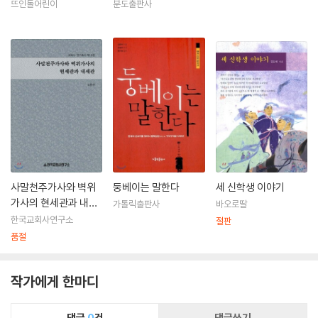
서 세트
뜨인돌어린이
분도출판사
사말천주가사와 벽위
둥베이는 말한다
세 신학생 이야기
가사의 현세관과 내세
가톨릭출판사
바오로딸
관
한국교회사연구소
절판
품절
작가에게 한마디
댓글
0
건
댓글쓰기