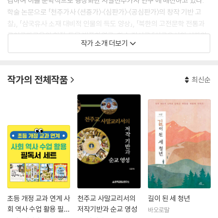
감하여 이를 문학적으로 형상화한 사말천주가사 연구 에 매진하고 있다.
학술 논문으로 「천주가사 〈션죵가〉·〈심판가〉·〈공심판가〉의 창작 기반 고
찰」, 「삼국유사 소재 대비적 인물의 득도 양상」, 「북한의 고전문학 전통과
국어교과교육의 현장」등을 발표하였고, 학술 저서로 『삼국유사의 시가와
작가 소개 더보기
서사문맥 연구』, 『삼국유사 인문학 즐기기』, 『되새겨보는 우리 건국신화』,
『국문학연구와 국어교과교육』, 『강화 구비문학 대관』 등을 저술하였 으며,
교회 관련 저서로 중국 선교 답사기 『둥베이는 말한다』, 장편소설 『세 신학
작가의 전체작품
최신순
생 이야기』와 정은(鄭?, 바오로) 순교자 이야기를 다룬 『단내』 등을 썼다.
초등 개정 교과 연계 사
천주교 사말교리서의
길이 된 세 청년
회 역사 수업 활용 필독
저작기반과 순교 영성
바오로딸