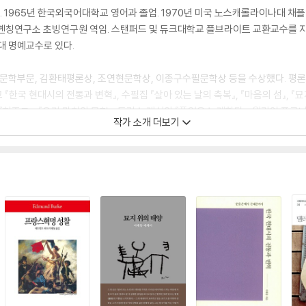
. 1965년 한국외국어대학교 영어과 졸업. 1970년 미국 노스캐롤라이나대 채플 
옌칭연구소 초빙연구원 역임. 스탠퍼드 및 듀크대학교 플브라이트 교환교수를 지냈
대 명예교수로 있다.
상 문학부문, 김환태평론상, 조연현문학상, 이종구수필문학상 등을 수상했다. 평론
고 『한국 현대시의 전통과 변혁』, 수필집 『살아 있는 날의 축복』, 『마음의 섬』, 『
『허조그』, 『오기 마치의 모험』, 도리스 레싱의 『풀잎은 노래한다』, 윌리엄 포크너
작가 소개 더보기