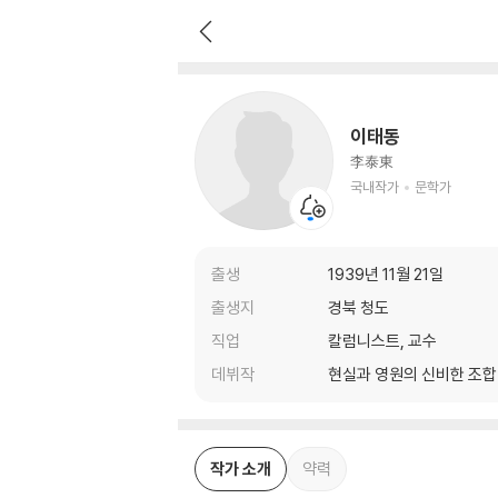
이태동
국내작가
문학가
이태동
李泰東
국내작가
문학가
출생
1939년 11월 21일
출생지
경북 청도
직업
칼럼니스트, 교수
데뷔작
현실과 영원의 신비한 조합
작가 소개
약력