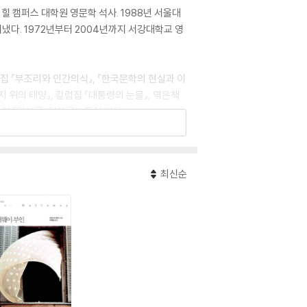
힐 캠퍼스 대학원 영문학 석사. 1988년 서울대
다. 1972년부터 2004년까지 서강대학교 영
집 『부조리와 인간의식』, 『한국문학의 현실과 이
묘지 위의 태양』, 칼럼집 『대통령의 눈물』, 엮은책
의 『압살롬, 압살롬!』 등이 있다.
최신순