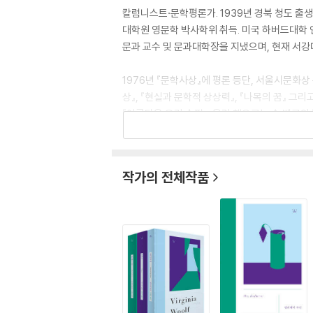
칼럼니스트·문학평론가. 1939년 경북 청도 출생
대학원 영문학 박사학위 취득. 미국 하버드대학 
문과 교수 및 문과대학장을 지냈으며, 현재 서강
1976년 『문학사상』에 평론 등단, 서울시문화
상』, 『현실과 문학적 상상력』, 『나목의 꿈』 그리
『아름다운 우리 수필』, 옮긴 책으로는 솔 벨로의 
작가의 전체작품