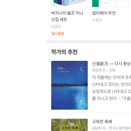
버지니아 울프 미니
댈러웨이 부인
선집 세트
시공사
시공사
일시품절
작가의 추천
신월新月 ― 다시 환상
최정희
저
전망
이 작품에는 우리의 주
나타내고 있다는 것이다
상징적으로 나타내고 있
를 지니고 있다. - 「구
고독한 축배
김녕희
저
한국소설가협회