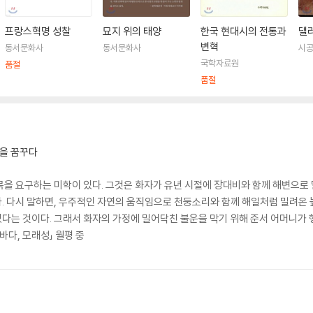
프랑스혁명 성찰
묘지 위의 태양
한국 현대시의 전통과
댈
변혁
동서문화사
동서문화사
시
국학자료원
품절
품절
을 꿈꾸다
목을 요구하는 미학이 있다. 그것은 화자가 유년 시절에 장대비와 함께 해변으로
. 다시 말하면, 우주적인 자연의 움직임으로 천둥소리와 함께 해일처럼 밀려온 
다는 것이다. 그래서 화자의 가정에 밀어닥친 불운을 막기 위해 준서 어머니가 
름바다, 모래성」 월평 중