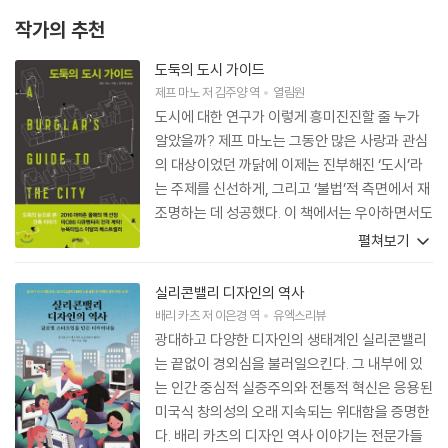
작가의 추천
도둑의 도시 가이드
제프 마노
저
김주양
역
열림원
도시에 대한 연구가 이렇게 흥미진진할 줄 누가
알았을까? 제프 마노는 그동안 많은 사랑과 관심
의 대상이었던 까닭에 이제는 진부해진 ‘도시’라
는 주제를 신선하게, 그리고 ‘불법’적 측면에서 재
조명하는 데 성공했다. 이 책에서는 우아하면서도
불량한 슈퍼빌런이 도시의 구조에 통달한 파쿠르
펼쳐보기
(도시의 구조물 사이를 질주하는 스포츠) 챔피언
처럼 도시를 휘젓는다. 벌써 이 책의 TV 시리즈가
실리콘밸리 디자인의 역사
눈앞에 그려진다.
배리 카츠
저
이은경
역
유엑스리뷰
광대하고 다양한 디자인의 생태계인 실리콘밸리
는 끝없이 경외심을 불러일으킨다. 그 내부에 있
는 인간 중심적 실증주의와 전통적 혁신은 응용된
미국식 창의성의 오래 지속되는 위대함을 증명한
다. 배리 카츠의 디자인 역사 이야기는 전문가들